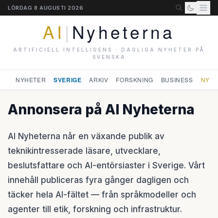
LÖRDAG 8 AUGUSTI 2026
AI
|
Nyheterna
ARTIFICIELL INTELLIGENS · DAGLIGA NYHETER PÅ
SVENSKA
NYHETER
SVERIGE
ARKIV
FORSKNING
BUSINESS
NYHE
Annonsera på AI Nyheterna
AI Nyheterna når en växande publik av
teknikintresserade läsare, utvecklare,
beslutsfattare och AI-entörsiaster i Sverige. Vårt
innehåll publiceras fyra gånger dagligen och
täcker hela AI-fältet — från språkmodeller och
agenter till etik, forskning och infrastruktur.