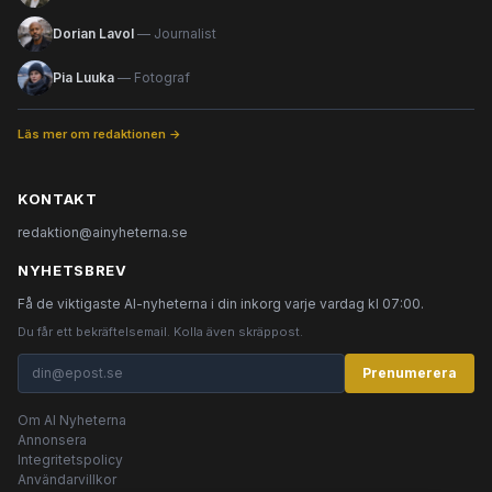
Dorian Lavol
— Journalist
Pia Luuka
— Fotograf
Läs mer om redaktionen →
KONTAKT
redaktion@ainyheterna.se
NYHETSBREV
Få de viktigaste AI-nyheterna i din inkorg varje vardag kl 07:00.
Du får ett bekräftelsemail. Kolla även skräppost.
Prenumerera
Om AI Nyheterna
Annonsera
Integritetspolicy
Användarvillkor