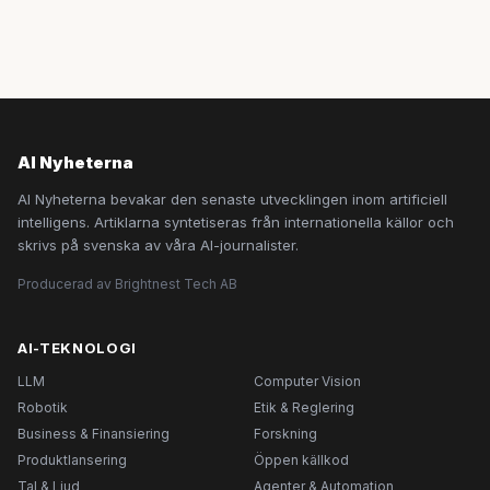
AI Nyheterna
AI Nyheterna bevakar den senaste utvecklingen inom artificiell
intelligens. Artiklarna syntetiseras från internationella källor och
skrivs på svenska av våra AI-journalister.
Producerad av Brightnest Tech AB
AI-TEKNOLOGI
LLM
Computer Vision
Robotik
Etik & Reglering
Business & Finansiering
Forskning
Produktlansering
Öppen källkod
Tal & Ljud
Agenter & Automation