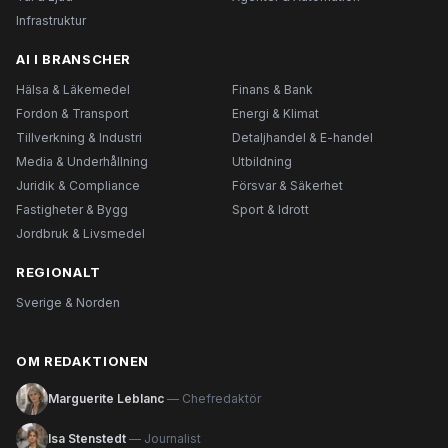
Infrastruktur
AI I BRANSCHER
Hälsa & Läkemedel
Finans & Bank
Fordon & Transport
Energi & Klimat
Tillverkning & Industri
Detaljhandel & E-handel
Media & Underhållning
Utbildning
Juridik & Compliance
Försvar & Säkerhet
Fastigheter & Bygg
Sport & Idrott
Jordbruk & Livsmedel
REGIONALT
Sverige & Norden
OM REDAKTIONEN
Marguerite Leblanc
— Chefredaktör
Isa Stenstedt
— Journalist