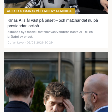
ALIBABA UTMANAR VÄST MED NY AI-MODELL
Kinas AI slår väst på priset – och matchar det nu på
prestandan också
Alibabas nya modell matchar västvärldens bästa AI – till en
bråkdel av priset.
Dorian Lavol
· 03/08 2026 20:29