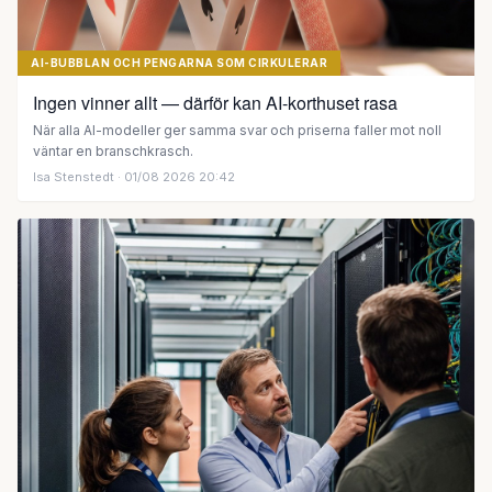
AI-BUBBLAN OCH PENGARNA SOM CIRKULERAR
Ingen vinner allt — därför kan AI-korthuset rasa
När alla AI-modeller ger samma svar och priserna faller mot noll
väntar en branschkrasch.
Isa Stenstedt
· 01/08 2026 20:42