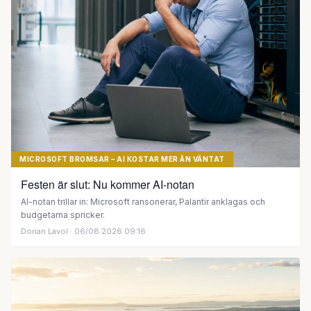
MICROSOFT BROMSAR – AI KOSTAR MER ÄN VÄNTAT
Festen är slut: Nu kommer AI-notan
AI-notan trillar in: Microsoft ransonerar, Palantir anklagas och
budgetarna spricker.
Dorian Lavol
· 06/08 2026 09:16