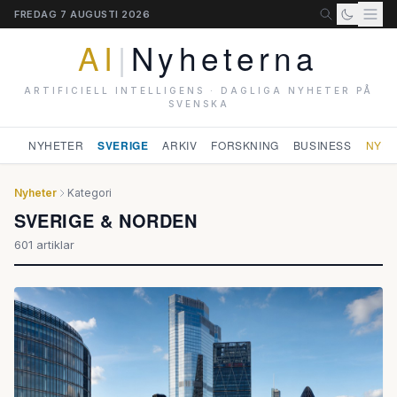
FREDAG 7 AUGUSTI 2026
AI
|
Nyheterna
ARTIFICIELL INTELLIGENS · DAGLIGA NYHETER PÅ
SVENSKA
NYHETER
SVERIGE
ARKIV
FORSKNING
BUSINESS
NYHE
Nyheter
Kategori
SVERIGE & NORDEN
601 artiklar