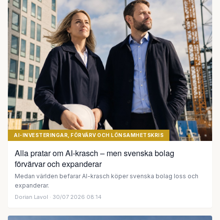
AI-INVESTERINGAR, FÖRVÄRV OCH LÖNSAMHETSKRIS
Alla pratar om AI-krasch – men svenska bolag
förvärvar och expanderar
Medan världen befarar AI-krasch köper svenska bolag loss och
expanderar.
Dorian Lavol
· 30/07 2026 08:14