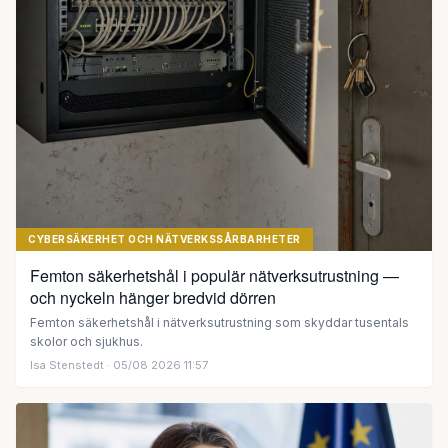
CYBERSÄKERHET OCH NÄTVERKSSÅRBARHETER
Femton säkerhetshål i populär nätverksutrustning —
och nyckeln hänger bredvid dörren
Femton säkerhetshål i nätverksutrustning som skyddar tusentals
skolor och sjukhus.
Isa Stenstedt
· 05/08 2026 11:57