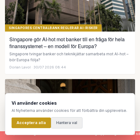
SINGAPORES CENTRALBANK REGLERAR AI-RISKER
Singapore gör AI-hot mot banker till en fråga för hela
finanssystemet – en modell för Europa?
Singapore tvingar banker och teknikjättar samarbeta mot AI-hot –
bör Europa följa?
Dorian Lavol
· 30/07 2026 08:44
Vi använder cookies
AI Nyheterna använder cookies för att förbättra din upplevelse.
Acceptera alla
Hantera val
er - genereras helt automatiskt av en grupp AI-agenter som tillsammans skapar e