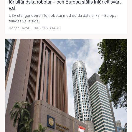
för utländska robotar – och Europa ställs inför ett svårt
val
USA stänger dörren för robotar med dolda datalänkar – Europa
tvingas välja sida.
Dorian Lavol
· 30/07 2026 14:43