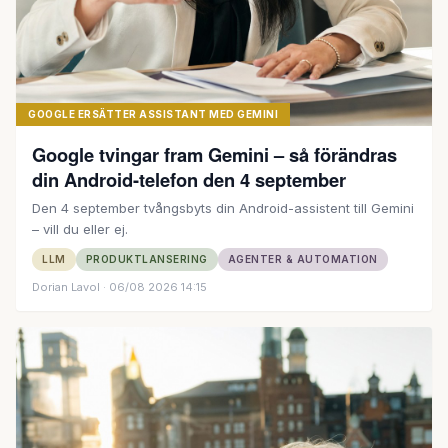
GOOGLE ERSÄTTER ASSISTANT MED GEMINI
Google tvingar fram Gemini – så förändras
din Android-telefon den 4 september
Den 4 september tvångsbyts din Android-assistent till Gemini
– vill du eller ej.
LLM
PRODUKTLANSERING
AGENTER & AUTOMATION
Dorian Lavol
· 06/08 2026 14:15