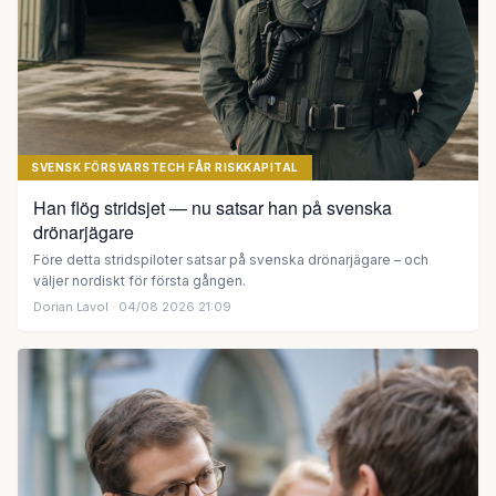
SVENSK FÖRSVARSTECH FÅR RISKKAPITAL
Han flög stridsjet — nu satsar han på svenska
drönarjägare
Före detta stridspiloter satsar på svenska drönarjägare – och
väljer nordiskt för första gången.
Dorian Lavol
· 04/08 2026 21:09