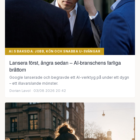
AI:S BAKSIDA: JOBB, KÖN OCH SNABBA U-SVÄNGAR
Lansera först, ångra sedan – AI-branschens farliga
bråttom
Google lanserade och begravde ett AI-verktyg på under ett dygn
– ett illavarslande mönster.
Dorian Lavol
· 03/08 2026 20:42