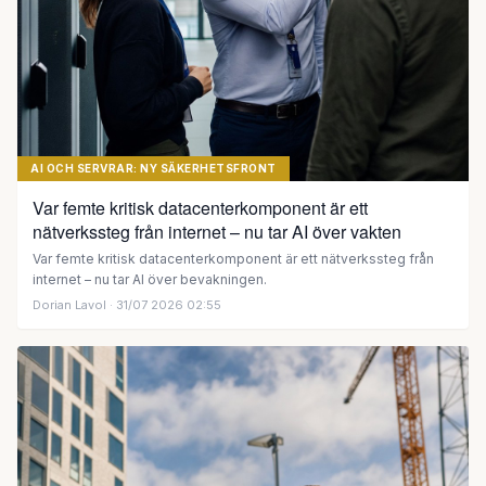
AI OCH SERVRAR: NY SÄKERHETSFRONT
Var femte kritisk datacenterkomponent är ett
nätverkssteg från internet – nu tar AI över vakten
Var femte kritisk datacenterkomponent är ett nätverkssteg från
internet – nu tar AI över bevakningen.
Dorian Lavol
· 31/07 2026 02:55