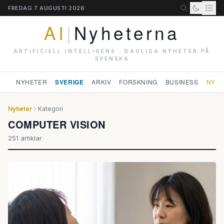
FREDAG 7 AUGUSTI 2026
AI
|
Nyheterna
ARTIFICIELL INTELLIGENS · DAGLIGA NYHETER PÅ
SVENSKA
NYHETER
SVERIGE
ARKIV
FORSKNING
BUSINESS
NYHE
Nyheter
Kategori
COMPUTER VISION
251 artiklar