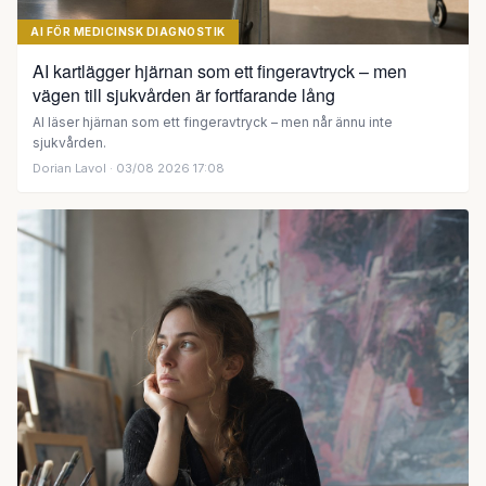
AI FÖR MEDICINSK DIAGNOSTIK
AI kartlägger hjärnan som ett fingeravtryck – men
vägen till sjukvården är fortfarande lång
AI läser hjärnan som ett fingeravtryck – men når ännu inte
sjukvården.
Dorian Lavol
· 03/08 2026 17:08