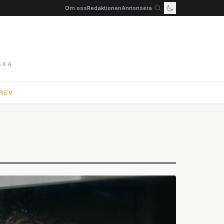
Om oss
Redaktionen
Annonsera
SKA
REV