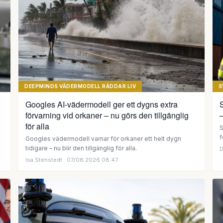
DEEPMINDS VÄDERMODELL RÄDDAR LIV
S
Googles AI-vädermodell ger ett dygns extra
S
förvarning vid orkaner – nu görs den tillgänglig
för alla
S
f
Googles vädermodell varnar för orkaner ett helt dygn
tidigare – nu blir den tillgänglig för alla.
D
Isa Stenstedt
· 07/08 2026 08:47