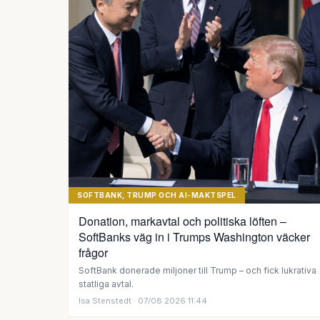
SOFTBANK, TRUMP OCH AI-MAKTSPEL
Donation, markavtal och politiska löften –
SoftBanks väg in i Trumps Washington väcker
frågor
SoftBank donerade miljoner till Trump – och fick lukrativa
statliga avtal.
Isa Stenstedt
· 07/08 2026 11:44