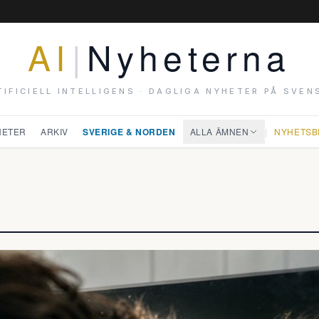
AI
|
Nyheterna
TIFICIELL INTELLIGENS · DAGLIGA NYHETER PÅ SVEN
HETER
ARKIV
SVERIGE & NORDEN
ALLA ÄMNEN
|
NYHETSB