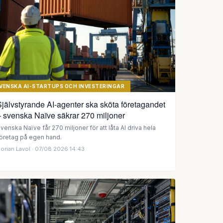
VENSKA AI-STARTUPS OCH INVESTERINGAR
jälvstyrande AI-agenter ska sköta företagandet
– svenska Naïve säkrar 270 miljoner
venska Naïve får 270 miljoner för att låta AI driva hela
öretag på egen hand.
orian Lavol
· 07/08 2026 14:43