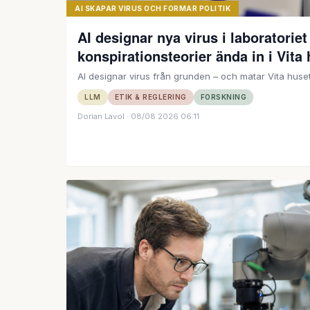
AI SKAPAR VIRUS OCH FORMAR POLITIK
AI designar nya virus i laboratorie
konspirationsteorier ända in i Vita
AI designar virus från grunden – och matar Vita huset
LLM
ETIK & REGLERING
FORSKNING
Dorian Lavol
· 08/08 2026 06:11