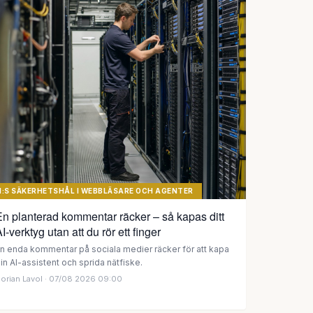
I:S SÄKERHETSHÅL I WEBBLÄSARE OCH AGENTER
n planterad kommentar räcker – så kapas ditt
I-verktyg utan att du rör ett finger
n enda kommentar på sociala medier räcker för att kapa
in AI-assistent och sprida nätfiske.
orian Lavol
· 07/08 2026 09:00