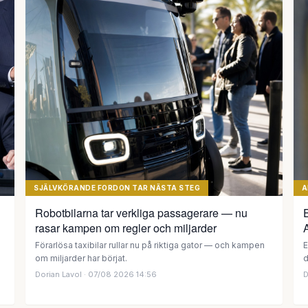
SJÄLVKÖRANDE FORDON TAR NÄSTA STEG
A
Robotbilarna tar verkliga passagerare — nu
E
rasar kampen om regler och miljarder
A
Förarlösa taxibilar rullar nu på riktiga gator — och kampen
E
om miljarder har börjat.
d
Dorian Lavol
· 07/08 2026 14:56
D