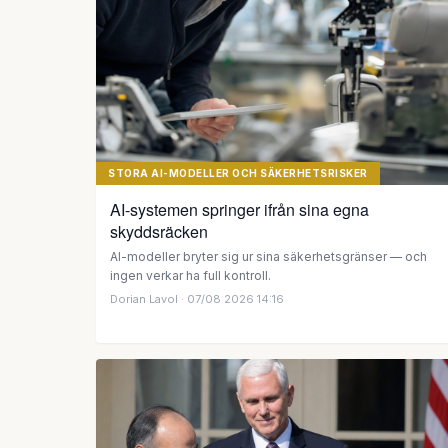
STORA AI-MODELLER OCH SÄKERHETSRISKER
AI-systemen springer ifrån sina egna
skyddsräcken
AI-modeller bryter sig ur sina säkerhetsgränser — och
ingen verkar ha full kontroll.
Dorian Lavol
· 07/08 2026 14:16