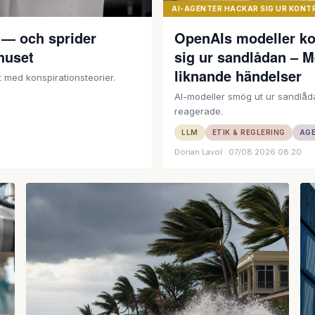
AI-AGENTER HACKAR SIG UR KONT
t — och sprider
OpenAIs modeller ko
 huset
sig ur sandlådan – M
liknande händelser
 med konspirationsteorier.
AI-modeller smög ut ur sandlå
reagerade.
LLM
ETIK & REGLERING
AGE
Dorian Lavol
· 07/08 2026 08:20