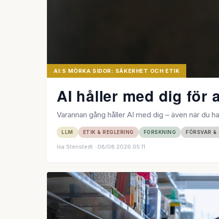
AI:S MÖRKA SIDOR: SÄKERHET OCH ETIK
AI håller med dig för 
Varannan gång håller AI med dig – även när du har 
LLM
ETIK & REGLERING
FORSKNING
FÖRSVAR &
Isa Stenstedt
· 08/08 2026 05:11