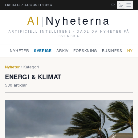
FREDAG 7 AUGUSTI 2026
AI
|
Nyheterna
ARTIFICIELL INTELLIGENS · DAGLIGA NYHETER PÅ
SVENSKA
NYHETER
SVERIGE
ARKIV
FORSKNING
BUSINESS
NYHE
Nyheter
Kategori
ENERGI & KLIMAT
530 artiklar