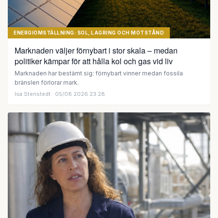
ENERGIOMSTÄLLNING: SOL, LAGRING OCH MOTSTÅND
Marknaden väljer förnybart i stor skala – medan
politiker kämpar för att hålla kol och gas vid liv
Marknaden har bestämt sig: förnybart vinner medan fossila
bränslen förlorar mark.
Isa Stenstedt
· 05/08 2026 23:28