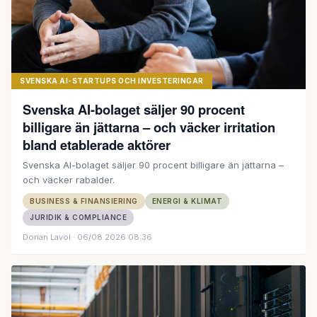
SVENSKA AI-STARTUPS OCH INVESTERINGAR
Svenska AI-bolaget säljer 90 procent
billigare än jättarna – och väcker irritation
bland etablerade aktörer
Svenska AI-bolaget säljer 90 procent billigare än jättarna –
och väcker rabalder.
BUSINESS & FINANSIERING
ENERGI & KLIMAT
JURIDIK & COMPLIANCE
Dorian Lavol
· 06/08 2026 08:36