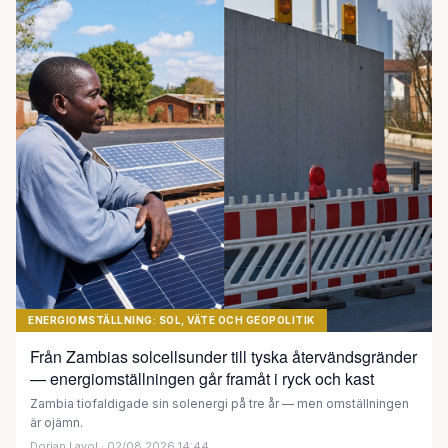
ENERGIOMSTÄLLNING: SOL, VÄTE OCH GEOPOLITIK
Från Zambias solcellsunder till tyska återvändsgränder
— energiomställningen går framåt i ryck och kast
Zambia tiofaldigade sin solenergi på tre år — men omställningen
är ojämn.
Dorian Lavol
· 02/08 2026 14:44