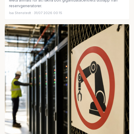
Meta anmäls för att räkna bort gigantdatacentrets utsläpp från
reservgeneratorer.
Isa Stenstedt
· 31/07 2026 00:15