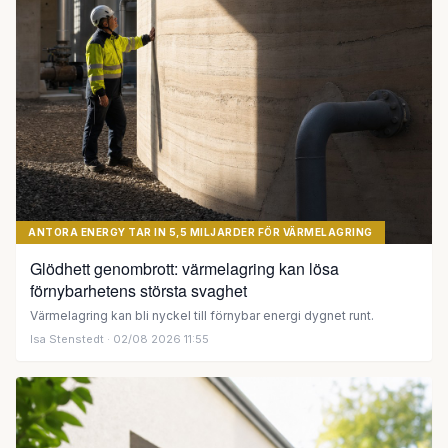
ANTORA ENERGY TAR IN 5,5 MILJARDER FÖR VÄRMELAGRING
Glödhett genombrott: värmelagring kan lösa
förnybarhetens största svaghet
Värmelagring kan bli nyckel till förnybar energi dygnet runt.
Isa Stenstedt
· 02/08 2026 11:55