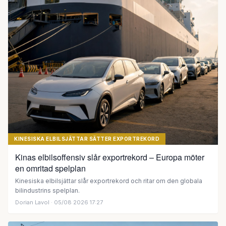
KINESISKA ELBILSJÄTTAR SÄTTER EXPORTREKORD
Kinas elbilsoffensiv slår exportrekord – Europa möter
en omritad spelplan
Kinesiska elbilsjättar slår exportrekord och ritar om den globala
bilindustrins spelplan.
Dorian Lavol
· 05/08 2026 17:27