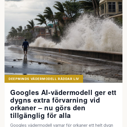
DEEPMINDS VÄDERMODELL RÄDDAR LIV
Googles AI-vädermodell ger ett
dygns extra förvarning vid
orkaner – nu görs den
tillgänglig för alla
Googles vädermodell varnar för orkaner ett helt dygn