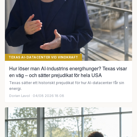
TEXAS AI-DATACENTER VID VINDKRAFT
Hur löser man AI-industrins energihunger? Texas visar
en väg – och sätter prejudikat för hela USA
Texas sätter ett historiskt prejudikat för hur AI-datacenter får sin
energi.
Dorian Lavol
· 04/08 2026 18:08