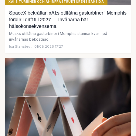
XAI:S TURBINER OCH AI-INFRASTRUKTURENS BAKSIDA
SpaceX bekräftar: xAI:s otillåtna gasturbiner i Memphis
förblir i drift till 2027 — invånarna bär
hälsokonsekvenserna
Musks otillåtna gasturbiner i Memphis stannar kvar – på
invånarnas bekostnad.
Isa Stenstedt
· 01/08 2026 17:27