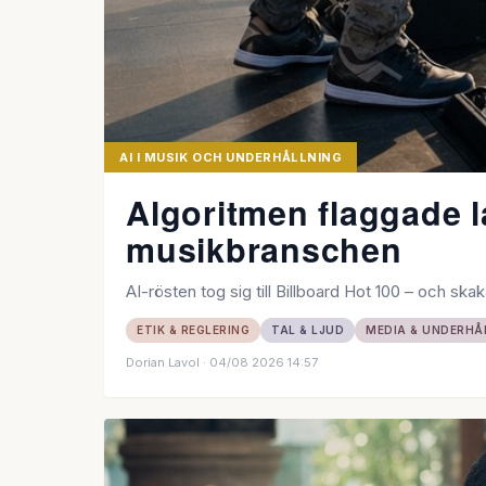
AI I MUSIK OCH UNDERHÅLLNING
Algoritmen flaggade
musikbranschen
AI-rösten tog sig till Billboard Hot 100 – och s
ETIK & REGLERING
TAL & LJUD
MEDIA & UNDERHÅ
Dorian Lavol
· 04/08 2026 14:57