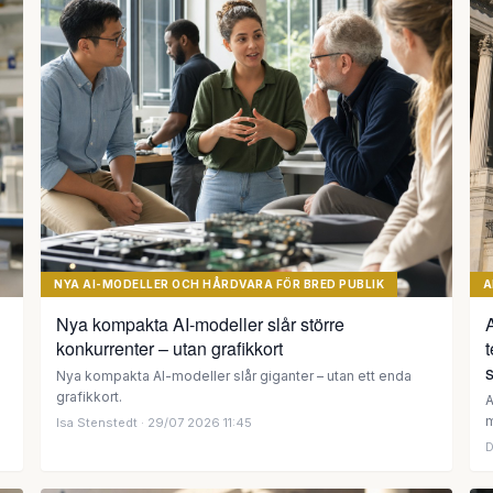
NYA AI-MODELLER OCH HÅRDVARA FÖR BRED PUBLIK
A
Nya kompakta AI-modeller slår större
konkurrenter – utan grafikkort
t
s
Nya kompakta AI-modeller slår giganter – utan ett enda
grafikkort.
A
m
Isa Stenstedt
· 29/07 2026 11:45
D