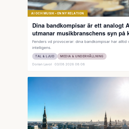
AI OCH MUSIK – EN NY RELATION
Dina bandkompisar är ett analogt A
utmanar musikbranschens syn på kr
Fenders vd provocerar: dina bandkompisar har alltid var
intelligens.
TAL & LJUD
MEDIA & UNDERHÅLLNING
Dorian Lavol
· 03/08 2026 08:08