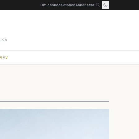
Om oss
Redaktionen
Annonsera
SKA
REV