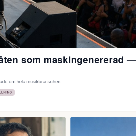
 låten som maskingenererad 
kakade om hela musikbranschen.
LLNING