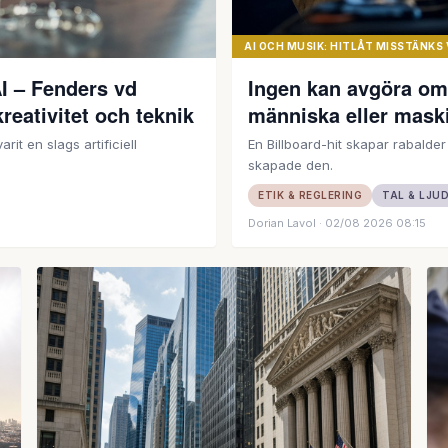
AI OCH MUSIK: HITLÅT MISSTÄNKS
I – Fenders vd
Ingen kan avgöra om 
eativitet och teknik
människa eller mask
it en slags artificiell
En Billboard-hit skapar rabalde
skapade den.
ETIK & REGLERING
TAL & LJU
Dorian Lavol
· 02/08 2026 08:15