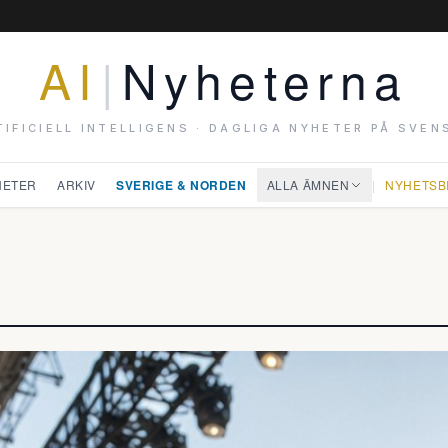
AI
|
Nyheterna
TIFICIELL INTELLIGENS · DAGLIGA NYHETER PÅ SVEN
HETER
ARKIV
SVERIGE & NORDEN
ALLA ÄMNEN
|
NYHETSB