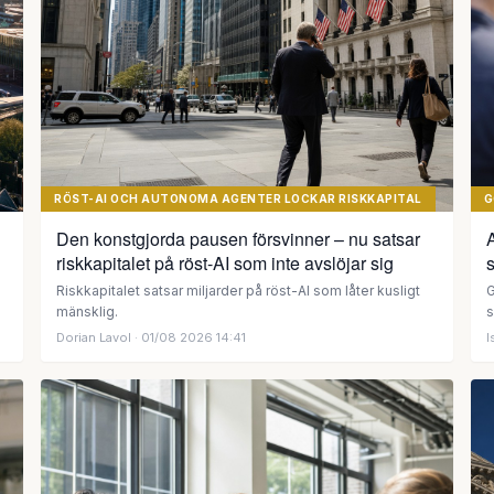
RÖST-AI OCH AUTONOMA AGENTER LOCKAR RISKKAPITAL
G
Den konstgjorda pausen försvinner – nu satsar
A
riskkapitalet på röst-AI som inte avslöjar sig
Riskkapitalet satsar miljarder på röst-AI som låter kusligt
G
mänsklig.
s
Dorian Lavol
· 01/08 2026 14:41
I