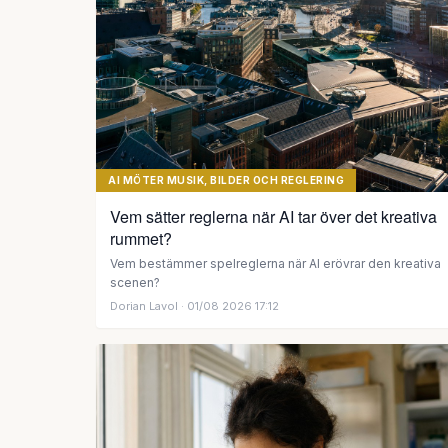
AI MÖTER MUSIK, BILDER OCH REGLERING
Vem sätter reglerna när AI tar över det kreativa
rummet?
Vem bestämmer spelreglerna när AI erövrar den kreativa
scenen?
Dorian Lavol
· 01/08 2026 17:12