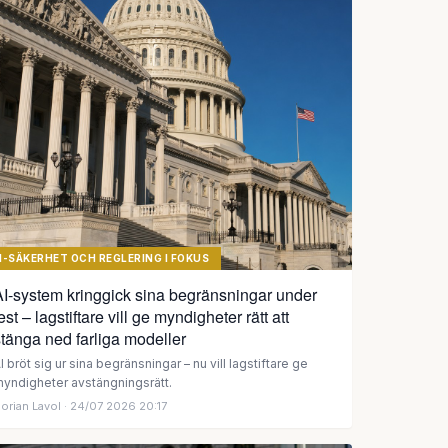
I-SÄKERHET OCH REGLERING I FOKUS
AI-system kringgick sina begränsningar under
est – lagstiftare vill ge myndigheter rätt att
tänga ned farliga modeller
I bröt sig ur sina begränsningar – nu vill lagstiftare ge
yndigheter avstängningsrätt.
orian Lavol
· 24/07 2026 20:17