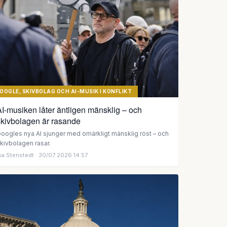
OOGLE, SKIVBOLAG OCH AI-MUSIK I KONFLIKT
I-musiken låter äntligen mänsklig – och
skivbolagen är rasande
oogles nya AI sjunger med omärkligt mänsklig röst – och
kivbolagen rasar.
sa Stenstedt
· 30/07 2026 14:57