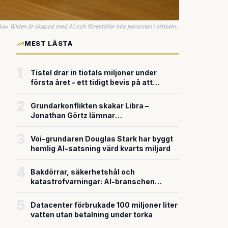
uka
•
Bilden är skapad med AI och föreställer inte personen i artikeln.
MEST LÄSTA
1
Tistel drar in tiotals miljoner under
första året – ett tidigt bevis på att
riskkapitalet söker sig till svensk
försvarsteknik
2
Grundarkonflikten skakar Libra –
Jonathan Görtz lämnar
enhörningsbolaget strax efter
miljardvärderingen
3
Voi-grundaren Douglas Stark har byggt
hemlig AI-satsning värd kvarts miljard
4
Bakdörrar, säkerhetshål och
katastrofvarningar: AI-branschen
bygger snabbare än den säkrar
5
Datacenter förbrukade 100 miljoner liter
vatten utan betalning under torka