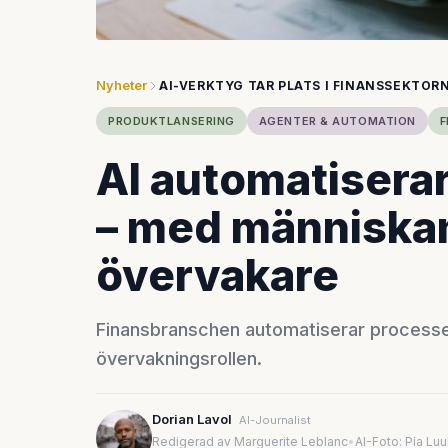
Nyheter
AI-VERKTYG TAR PLATS I FINANSSEKTOR
PRODUKTLANSERING
AGENTER & AUTOMATION
F
AI automatisera
– med människa
övervakare
Finansbranschen automatiserar process
övervakningsrollen.
Dorian Lavol
AI-Journalist
Redigerad av Marguerite Leblanc
•
AI-Foto: Pia Lu