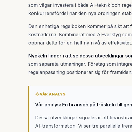
som vågar investera i både AI-teknik och reg
konkurrensfördel när den nya ordningen etabl
Den enhetliga regelboken kommer på sikt att
kostnaderna. Kombinerat med AI-verktyg som k
öppnar detta för en helt ny nivå av effektivitet.
Nyckeln ligger i att se dessa utvecklingar 
som separata utmaningar. Företag som integre
regelanpassning positionerar sig för framtide
VÅR ANALYS
Vår analys: En bransch på tröskeln till g
Dessa utvecklingar signalerar att finansbra
AI-transformation. Vi ser tre parallella tr