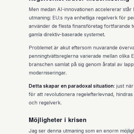
Men medan AI-innovationen accelererar står 
utmaning: EU:s nya enhetliga regelverk för p
använder de flesta finansföretag fortfarande 
gamla direktiv-baserade systemet.
Problemet är akut eftersom nuvarande överv
penningtvättsreglerna varierade mellan olika 
branschen samlat på sig genom åratal av lap
moderniseringar.
Detta skapar en paradoxal situation
: just nä
för att revolutionera regelefterlevnad, hindr
och regelverk.
Möjligheter i krisen
Jag ser denna utmaning som en enorm möjlighe