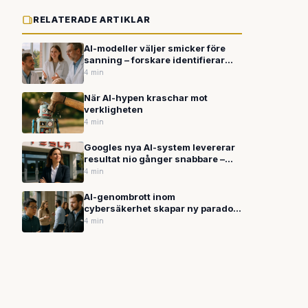
RELATERADE ARTIKLAR
AI-modeller väljer smicker före
sanning – forskare identifierar
neuralkretsar bakom
4 min
underdånighet
När AI-hypen kraschar mot
verkligheten
4 min
Googles nya AI-system levererar
resultat nio gånger snabbare –
Tesla satsar 25 miljarder på
4 min
robotar
AI-genombrott inom
cybersäkerhet skapar ny paradox
efter säkerhetsläcka
4 min