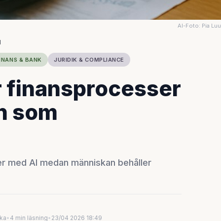
AI-Foto: Pia Lu
N
INANS & BANK
JURIDIK & COMPLIANCE
r finansprocesser
n som
er med AI medan människan behåller
uka
•
4 min läsning
•
23/04 2026 18:49