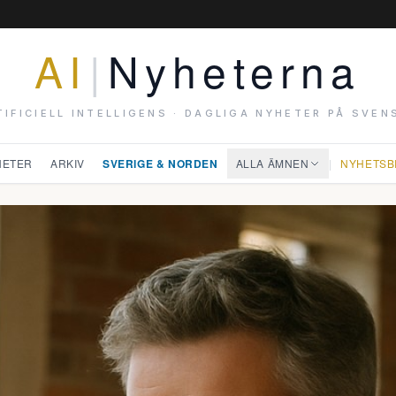
AI
|
Nyheterna
TIFICIELL INTELLIGENS · DAGLIGA NYHETER PÅ SVEN
HETER
ARKIV
SVERIGE & NORDEN
ALLA ÄMNEN
|
NYHETSB