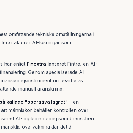
mest omfattande tekniska omställningarna i
enterar aktörer AI-lösningar som
s har enligt
Finextra
lanserat Fintra, en AI-
finansiering. Genom specialiserade AI-
inansieringsinstrument nu bearbetas
fattande manuell granskning.
 så kallade "operativa lagret"
– en
r att människor behåller kontrollen över
alanserad AI-implementering som branschen
, mänsklig övervakning där det är