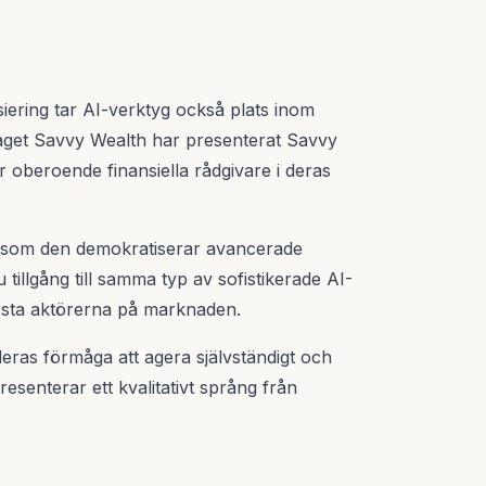
iering tar AI-verktyg också plats inom
taget Savvy Wealth har presenterat Savvy
r oberoende finansiella rådgivare i deras
tersom den demokratiserar avancerade
tillgång till samma typ av sofistikerade AI-
törsta aktörerna på marknaden.
eras förmåga att agera självständigt och
resenterar ett kvalitativt språng från