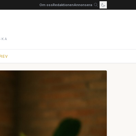
Om oss
Redaktionen
Annonsera
SKA
REV