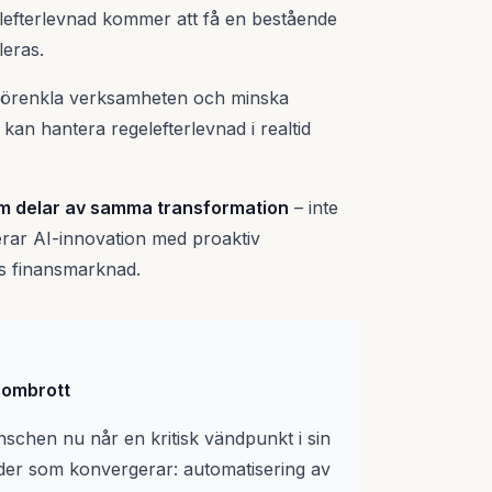
elefterlevnad kommer att få en bestående
eras.
 förenkla verksamheten och minska
an hantera regelefterlevnad i realtid
som delar av samma transformation
– inte
rar AI-innovation med proaktiv
ns finansmarknad.
enombrott
nschen nu når en kritisk vändpunkt i sin
ender som konvergerar: automatisering av