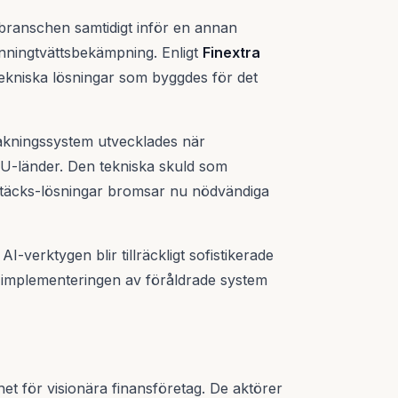
branschen samtidigt inför en annan
enningtvättsbekämpning. Enligt
Finextra
tekniska lösningar som byggdes för det
akningssystem utvecklades när
EU-länder. Den tekniska skuld som
ptäcks-lösningar bromsar nu nödvändiga
r AI-verktygen blir tillräckligt sofistikerade
as implementeringen av föråldrade system
t för visionära finansföretag. De aktörer