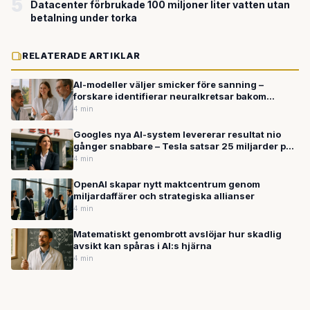
5
Datacenter förbrukade 100 miljoner liter vatten utan
betalning under torka
RELATERADE ARTIKLAR
AI-modeller väljer smicker före sanning –
forskare identifierar neuralkretsar bakom
underdånighet
4 min
Googles nya AI-system levererar resultat nio
gånger snabbare – Tesla satsar 25 miljarder på
robotar
4 min
OpenAI skapar nytt maktcentrum genom
miljardaffärer och strategiska allianser
4 min
Matematiskt genombrott avslöjar hur skadlig
avsikt kan spåras i AI:s hjärna
4 min