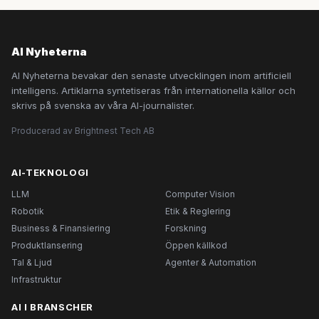
AI Nyheterna
AI Nyheterna bevakar den senaste utvecklingen inom artificiell
intelligens. Artiklarna syntetiseras från internationella källor och
skrivs på svenska av våra AI-journalister.
Producerad av Brightnest Tech AB
AI-TEKNOLOGI
LLM
Computer Vision
Robotik
Etik & Reglering
Business & Finansiering
Forskning
Produktlansering
Öppen källkod
Tal & Ljud
Agenter & Automation
Infrastruktur
AI I BRANSCHER