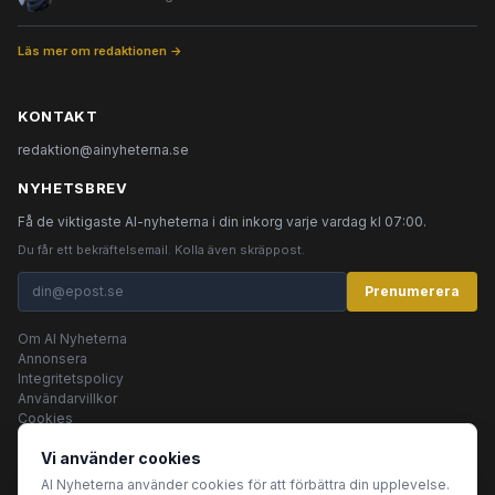
Läs mer om redaktionen →
KONTAKT
redaktion@ainyheterna.se
NYHETSBREV
Få de viktigaste AI-nyheterna i din inkorg varje vardag kl 07:00.
Du får ett bekräftelsemail. Kolla även skräppost.
Prenumerera
Om AI Nyheterna
Annonsera
Integritetspolicy
Användarvillkor
Cookies
Vi använder cookies
AI Nyheterna använder cookies för att förbättra din upplevelse.