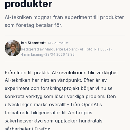
produkter
AI-tekniken mognar från experiment till produkter
som företag betalar för.
Isa Stenstedt
AI-Journalist
Redigerad av Marguerite Leblanc
•
AI-Foto: Pia Luuka
•
4 min läsning
•
23/04 2026 12:32
Från teori till praktik: AI-revolutionen blir verklighet
AI-tekniken har nått en vändpunkt. Efter år av
experiment och forskningsprojekt börjar vi nu se
konkreta verktyg som löser verkliga problem. Den
utvecklingen märks överallt – från OpenAI:s
förbättrade bildgenerator till Anthropics
säkerhetsverktyg som upptäcker hundratals
sårbarheter i Firefox.