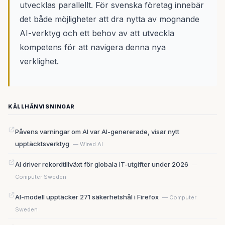
utvecklas parallellt. För svenska företag innebär
det både möjligheter att dra nytta av mognande
AI-verktyg och ett behov av att utveckla
kompetens för att navigera denna nya
verklighet.
KÄLLHÄNVISNINGAR
Påvens varningar om AI var AI-genererade, visar nytt
upptäcktsverktyg
— Wired AI
AI driver rekordtillväxt för globala IT-utgifter under 2026
—
Computer Sweden
AI-modell upptäcker 271 säkerhetshål i Firefox
— Computer
Sweden