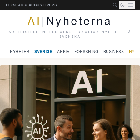
TORSDAG 6 AUGUSTI 2026
AI
|
Nyheterna
ARTIFICIELL INTELLIGENS · DAGLIGA NYHETER PÅ
SVENSKA
NYHETER
SVERIGE
ARKIV
FORSKNING
BUSINESS
NYHE