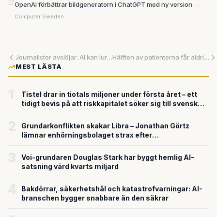
OpenAI förbättrar bildgeneratorn i ChatGPT med ny version
—
Computer Sweden
Journalister avslöjar: AI kan lura människor med skrämmande precision
Hälften av patienterna får aldrig sina läkemedel – amerikanskt AI-företag får 500 miljoner för att lösa problemet
MEST LÄSTA
1
Tistel drar in tiotals miljoner under första året – ett
tidigt bevis på att riskkapitalet söker sig till svensk
försvarsteknik
2
Grundarkonflikten skakar Libra – Jonathan Görtz
lämnar enhörningsbolaget strax efter
miljardvärderingen
3
Voi-grundaren Douglas Stark har byggt hemlig AI-
satsning värd kvarts miljard
4
Bakdörrar, säkerhetshål och katastrofvarningar: AI-
branschen bygger snabbare än den säkrar