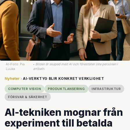
AI-Foto: Pia
•
Bilden är skapad med AI och föreställer inte personen i
Luuka
artikeln.
Nyheter
AI-VERKTYG BLIR KONKRET VERKLIGHET
COMPUTER VISION
PRODUKTLANSERING
INFRASTRUKTUR
FÖRSVAR & SÄKERHET
AI-tekniken mognar från
experiment till betalda