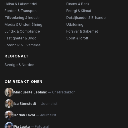
Hälsa & Läkemedel
Finans & Bank
Fordon & Transport
Energi & Klimat
Tillverkning & Industri
Detaljhandel & E-handel
Media & Underhållning
Utbildning
Juridik & Compliance
Försvar & Säkerhet
Fastigheter & Bygg
Sport & Idrott
Jordbruk & Livsmedel
REGIONALT
Sverige & Norden
OM REDAKTIONEN
Marguerite Leblanc
— Chefredaktör
Isa Stenstedt
— Journalist
Dorian Lavol
— Journalist
Pia Luuka
— Fotograf