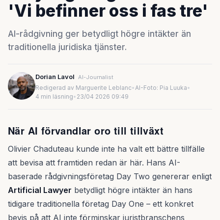
'Vi befinner oss i fas tre'
AI-rådgivning ger betydligt högre intäkter än
traditionella juridiska tjänster.
Dorian Lavol
AI-Journalist
Redigerad av Marguerite Leblanc
•
AI-Foto: Pia Luuka
•
4 min läsning
•
23/04 2026 09:49
När AI förvandlar oro till tillväxt
Olivier Chaduteau kunde inte ha valt ett bättre tillfälle
att bevisa att framtiden redan är här. Hans AI-
baserade rådgivningsföretag Day Two genererar enligt
Artificial Lawyer
betydligt högre intäkter än hans
tidigare traditionella företag Day One – ett konkret
bevis på att AI inte förminskar juristbranschens