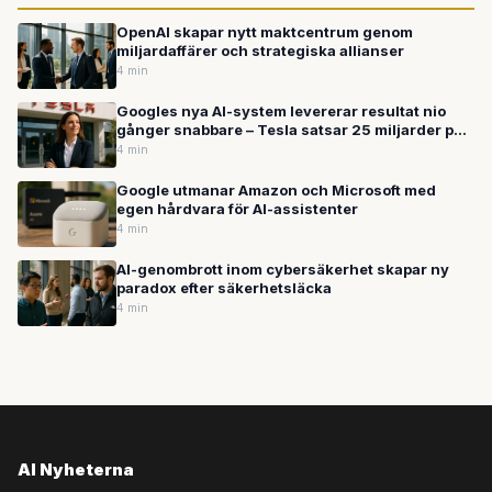
OpenAI skapar nytt maktcentrum genom
miljardaffärer och strategiska allianser
4 min
Googles nya AI-system levererar resultat nio
gånger snabbare – Tesla satsar 25 miljarder på
robotar
4 min
Google utmanar Amazon och Microsoft med
egen hårdvara för AI-assistenter
4 min
AI-genombrott inom cybersäkerhet skapar ny
paradox efter säkerhetsläcka
4 min
AI Nyheterna