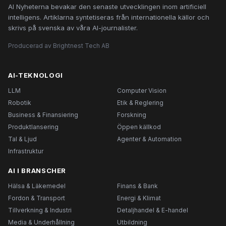
AI Nyheterna bevakar den senaste utvecklingen inom artificiell
intelligens. Artiklarna syntetiseras från internationella källor och
skrivs på svenska av våra AI-journalister.
Producerad av Brightnest Tech AB
AI-TEKNOLOGI
LLM
Computer Vision
Robotik
Etik & Reglering
Business & Finansiering
Forskning
Produktlansering
Öppen källkod
Tal & Ljud
Agenter & Automation
Infrastruktur
AI I BRANSCHER
Hälsa & Läkemedel
Finans & Bank
Fordon & Transport
Energi & Klimat
Tillverkning & Industri
Detaljhandel & E-handel
Media & Underhållning
Utbildning