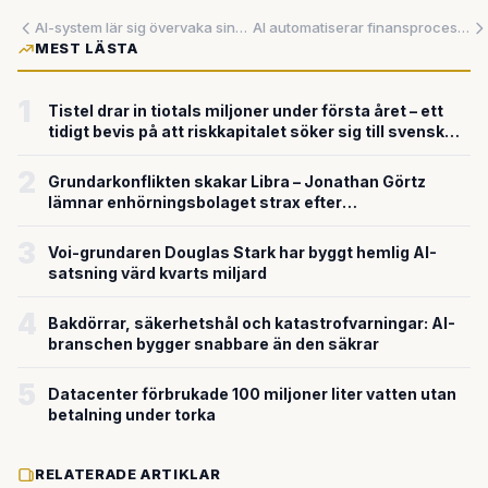
AI-system lär sig övervaka sina egna tankeprocesser
AI automatiserar finansprocesser – med människan som övervakare
MEST LÄSTA
1
Tistel drar in tiotals miljoner under första året – ett
tidigt bevis på att riskkapitalet söker sig till svensk
försvarsteknik
2
Grundarkonflikten skakar Libra – Jonathan Görtz
lämnar enhörningsbolaget strax efter
miljardvärderingen
3
Voi-grundaren Douglas Stark har byggt hemlig AI-
satsning värd kvarts miljard
4
Bakdörrar, säkerhetshål och katastrofvarningar: AI-
branschen bygger snabbare än den säkrar
5
Datacenter förbrukade 100 miljoner liter vatten utan
betalning under torka
RELATERADE ARTIKLAR