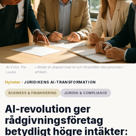
AI-Foto: Pia
•
Bilden är skapad med AI och föreställer inte personen i
Luuka
artikeln.
Nyheter
JURIDIKENS AI-TRANSFORMATION
BUSINESS & FINANSIERING
JURIDIK & COMPLIANCE
AI-revolution ger
rådgivningsföretag
betydligt högre intäkter: