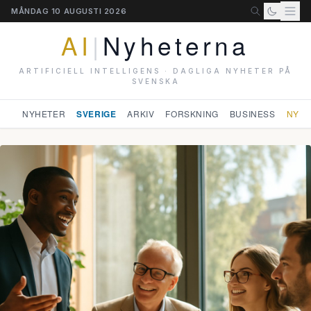
MÅNDAG 10 AUGUSTI 2026
AI
|
Nyheterna
ARTIFICIELL INTELLIGENS · DAGLIGA NYHETER PÅ
SVENSKA
NYHETER
SVERIGE
ARKIV
FORSKNING
BUSINESS
NYHE