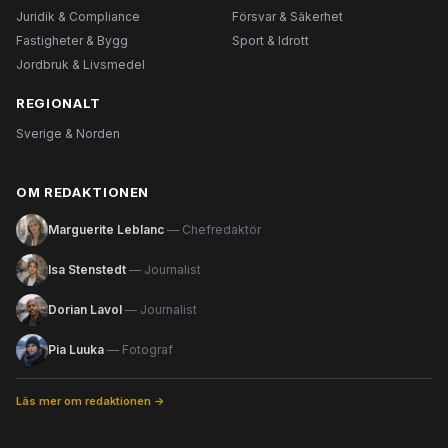
Juridik & Compliance
Försvar & Säkerhet
Fastigheter & Bygg
Sport & Idrott
Jordbruk & Livsmedel
REGIONALT
Sverige & Norden
OM REDAKTIONEN
Marguerite Leblanc
— Chefredaktör
Isa Stenstedt
— Journalist
Dorian Lavol
— Journalist
Pia Luuka
— Fotograf
Läs mer om redaktionen →