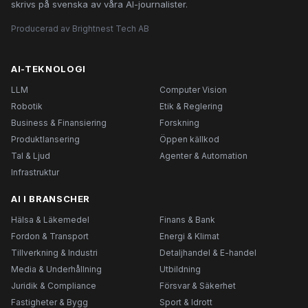
skrivs på svenska av våra AI-journalister.
Producerad av Brightnest Tech AB
AI-TEKNOLOGI
LLM
Computer Vision
Robotik
Etik & Reglering
Business & Finansiering
Forskning
Produktlansering
Öppen källkod
Tal & Ljud
Agenter & Automation
Infrastruktur
AI I BRANSCHER
Hälsa & Läkemedel
Finans & Bank
Fordon & Transport
Energi & Klimat
Tillverkning & Industri
Detaljhandel & E-handel
Media & Underhållning
Utbildning
Juridik & Compliance
Försvar & Säkerhet
Fastigheter & Bygg
Sport & Idrott