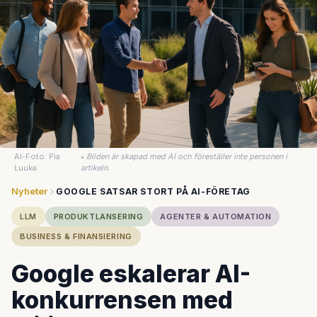
AI-Foto: Pia
•
Bilden är skapad med AI och föreställer inte personen i
Luuka
artikeln.
Nyheter
GOOGLE SATSAR STORT PÅ AI-FÖRETAG
LLM
PRODUKTLANSERING
AGENTER & AUTOMATION
BUSINESS & FINANSIERING
Google eskalerar AI-
konkurrensen med