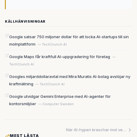
KÄLLHÄNVISNINGAR
Google satsar 750 miljoner dollar för att locka AI-startups till sin
molnplattform
— TechCrunch AI
Google Maps får kraftfull AI-uppgradering för företag
—
TechCrunch AI
Googles miljarddollaravtal med Mira Muratis AI-bolag avslöjar ny
kraftmätning
— TechCrunch AI
Google utvidgar Gemini Enterprise med AI-agenter för
kontorsmiljöer
— Computer Sweden
När AI-hypen kraschar mot verkligheten
MEST LÄSTA