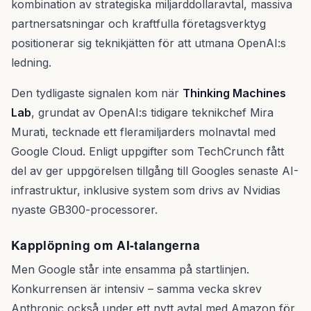
kombination av strategiska miljarddollaravtal, massiva
partnersatsningar och kraftfulla företagsverktyg
positionerar sig teknikjätten för att utmana OpenAI:s
ledning.
Den tydligaste signalen kom när
Thinking Machines
Lab
, grundat av OpenAI:s tidigare teknikchef Mira
Murati, tecknade ett fleramiljarders molnavtal med
Google Cloud. Enligt uppgifter som TechCrunch fått
del av ger uppgörelsen tillgång till Googles senaste AI-
infrastruktur, inklusive system som drivs av Nvidias
nyaste GB300-processorer.
Kapplöpning om AI-talangerna
Men Google står inte ensamma på startlinjen.
Konkurrensen är intensiv – samma vecka skrev
Anthropic också under ett nytt avtal med Amazon för