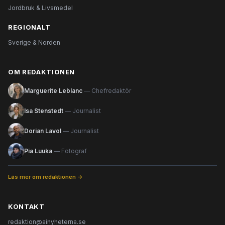
Jordbruk & Livsmedel
REGIONALT
Sverige & Norden
OM REDAKTIONEN
Marguerite Leblanc
— Chefredaktör
Isa Stenstedt
— Journalist
Dorian Lavol
— Journalist
Pia Luuka
— Fotograf
Läs mer om redaktionen →
KONTAKT
redaktion@ainyheterna.se