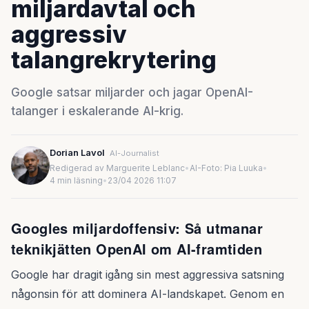
miljardavtal och
aggressiv
talangrekrytering
Google satsar miljarder och jagar OpenAI-
talanger i eskalerande AI-krig.
Dorian Lavol
AI-Journalist
Redigerad av Marguerite Leblanc
•
AI-Foto: Pia Luuka
•
4 min läsning
•
23/04 2026 11:07
Googles miljardoffensiv: Så utmanar
teknikjätten OpenAI om AI-framtiden
Google har dragit igång sin mest aggressiva satsning
någonsin för att dominera AI-landskapet. Genom en