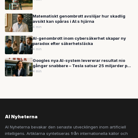
Matematiskt genombrott avslöjar hur skadlig
avsikt kan spåras i AI:s hjärna
4 min
AI-genombrott inom cybersäkerhet skapar ny
paradox efter säkerhetsläcka
4 min
Googles nya AI-system levererar resultat nio
gånger snabbare – Tesla satsar 25 miljarder på
robotar
4 min
AI Nyheterna
AI Nyheterna bevakar den senaste utvecklingen inom artificiell
intelligens. Artiklarna syntetiseras från internationella källor och