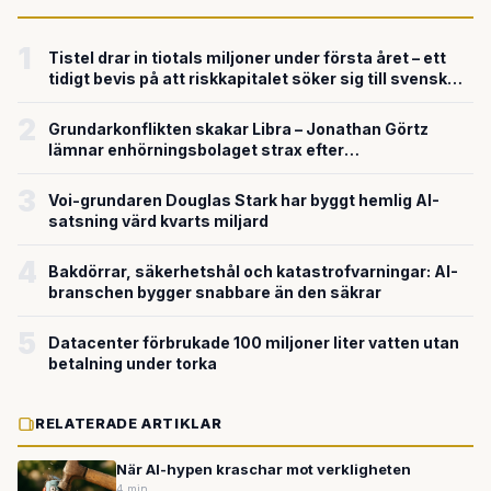
1
Tistel drar in tiotals miljoner under första året – ett
tidigt bevis på att riskkapitalet söker sig till svensk
försvarsteknik
2
Grundarkonflikten skakar Libra – Jonathan Görtz
lämnar enhörningsbolaget strax efter
miljardvärderingen
3
Voi-grundaren Douglas Stark har byggt hemlig AI-
satsning värd kvarts miljard
4
Bakdörrar, säkerhetshål och katastrofvarningar: AI-
branschen bygger snabbare än den säkrar
5
Datacenter förbrukade 100 miljoner liter vatten utan
betalning under torka
RELATERADE ARTIKLAR
När AI-hypen kraschar mot verkligheten
4 min