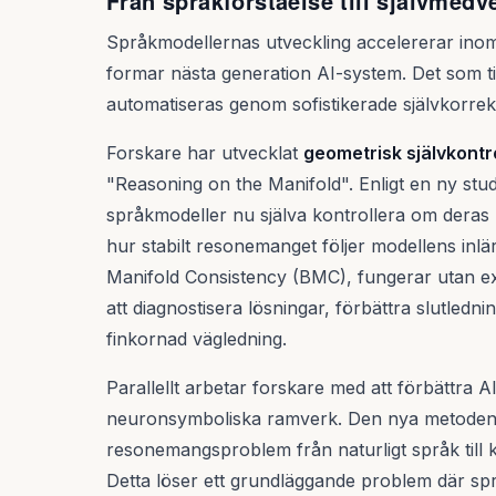
Från språkförståelse till självmedv
Språkmodellernas utveckling accelererar inom
formar nästa generation AI-system. Det som t
automatiseras genom sofistikerade självkorre
Forskare har utvecklat
geometrisk självkontro
"Reasoning on the Manifold". Enligt en ny stud
språkmodeller nu själva kontrollera om dera
hur stabilt resonemanget följer modellens inlä
Manifold Consistency (BMC), fungerar utan e
att diagnostisera lösningar, förbättra slutled
finkornad vägledning.
Parallellt arbetar forskare med att förbättra A
neuronsymboliska ramverk. Den nya metoden
resonemangsproblem från naturligt språk till 
Detta löser ett grundläggande problem där spr