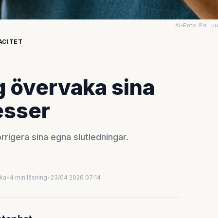
AI-Foto: Pia Lu
ACITET
g övervaka sina
esser
rigera sina egna slutledningar.
uka
•
4 min läsning
•
23/04 2026 07:14