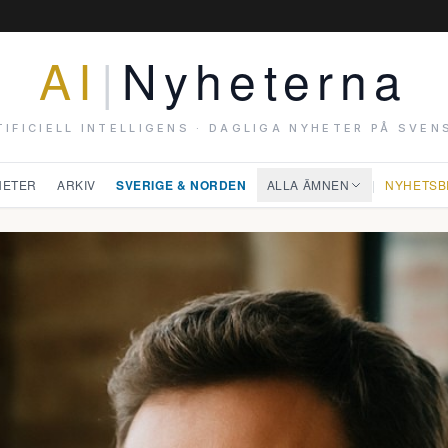
AI
|
Nyheterna
TIFICIELL INTELLIGENS · DAGLIGA NYHETER PÅ SVEN
HETER
ARKIV
SVERIGE & NORDEN
ALLA ÄMNEN
|
NYHETSB