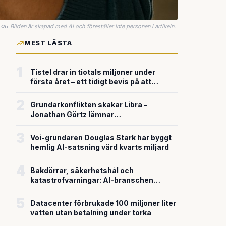
uka
•
Bilden är skapad med AI och föreställer inte personen i artikeln.
MEST LÄSTA
1
Tistel drar in tiotals miljoner under
första året – ett tidigt bevis på att
riskkapitalet söker sig till svensk
försvarsteknik
2
Grundarkonflikten skakar Libra –
Jonathan Görtz lämnar
enhörningsbolaget strax efter
miljardvärderingen
3
Voi-grundaren Douglas Stark har byggt
hemlig AI-satsning värd kvarts miljard
4
Bakdörrar, säkerhetshål och
katastrofvarningar: AI-branschen
bygger snabbare än den säkrar
5
Datacenter förbrukade 100 miljoner liter
vatten utan betalning under torka