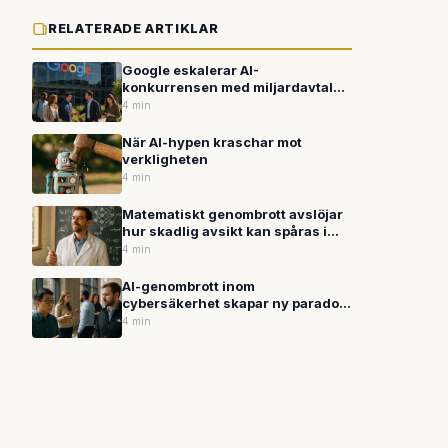
RELATERADE ARTIKLAR
Google eskalerar AI-
konkurrensen med miljardavtal
och aggressiv talangrekrytering
4 min
När AI-hypen kraschar mot
verkligheten
4 min
Matematiskt genombrott avslöjar
hur skadlig avsikt kan spåras i
AI:s hjärna
4 min
AI-genombrott inom
cybersäkerhet skapar ny paradox
efter säkerhetsläcka
4 min