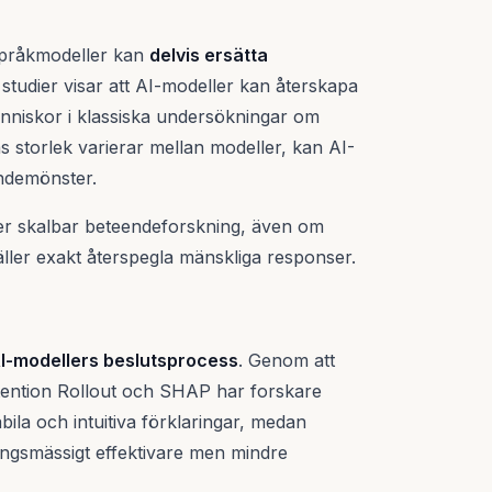
språkmodeller kan
delvis ersätta
studier visar att AI-modeller kan återskapa
änniskor i klassiska undersökningar om
 storlek varierar mellan modeller, kan AI-
endemönster.
er skalbar beteendeforskning, även om
ller exakt återspegla mänskliga responser.
AI-modellers beslutsprocess
. Genom att
ttention Rollout och SHAP har forskare
bila och intuitiva förklaringar, medan
ngsmässigt effektivare men mindre