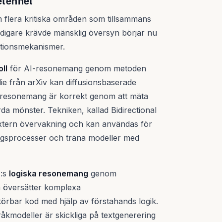
etenhet
 flera kritiska områden som tillsammans
idigare krävde mänsklig översyn börjar nu
ktionsmekanismer.
ll
för AI-resonemang genom metoden
ie från arXiv kan diffusionsbaserade
s resonemang är korrekt genom att mäta
rda mönster. Tekniken, kallad Bidirectional
xtern övervakning och kan användas för
ningsprocesser och träna modeller med
I:s
logiska resonemang
genom
 översätter komplexa
körbar kod med hjälp av förstahands logik.
åkmodeller är skickliga på textgenerering