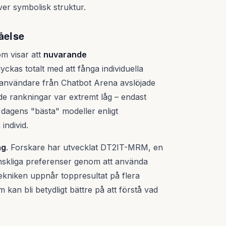
ver symbolisk struktur.
åelse
m visar att
nuvarande
ckas totalt med att fånga individuella
 användare från Chatbot Arena avslöjade
de rankningar var extremt låg – endast
 dagens "bästa" modeller enligt
individ.
ng
. Forskare har utvecklat DT2IT-MRM, en
änskliga preferenser genom att använda
Tekniken uppnår toppresultat på flera
 kan bli betydligt bättre på att förstå vad