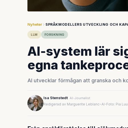
Nyheter
SPRÅKMODELLERS UTVECKLING OCH KAP
LLM
FORSKNING
AI-system lär si
egna tankeproc
AI utvecklar förmågan att granska och kor
Isa Stenstedt
AI-Journalist
Redigerad av Marguerite Leblanc
•
AI-Foto: Pia Lu