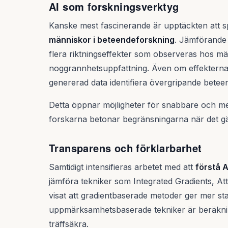
AI som forskningsverktyg
Kanske mest fascinerande är upptäckten att 
människor i beteendeforskning
. Jämförande 
flera riktningseffekter som observeras hos m
noggrannhetsuppfattning. Även om effekternas
genererad data identifiera övergripande bete
Detta öppnar möjligheter för snabbare och m
forskarna betonar begränsningarna när det gä
Transparens och förklarbarhet
Samtidigt intensifieras arbetet med att
förstå 
jämföra tekniker som Integrated Gradients, A
visat att gradientbaserade metoder ger mer sta
uppmärksamhetsbaserade tekniker är beräkni
träffsäkra.