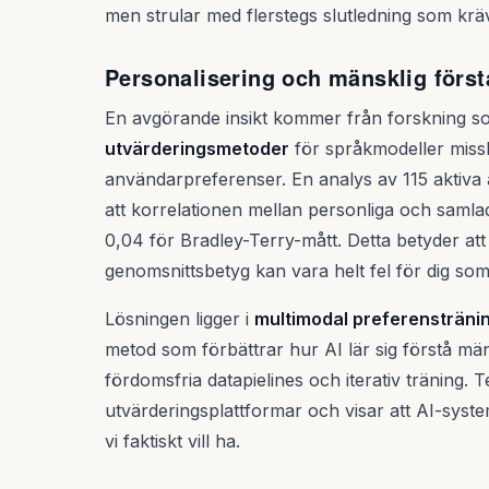
men strular med flerstegs slutledning som krä
Personalisering och mänsklig först
En avgörande insikt kommer från forskning so
utvärderingsmetoder
för språkmodeller missly
användarpreferenser. En analys av 115 aktiva
att korrelationen mellan personliga och samla
0,04 för Bradley-Terry-mått. Detta betyder att
genomsnittsbetyg kan vara helt fel för dig som 
Lösningen ligger i
multimodal preferensträni
metod som förbättrar hur AI lär sig förstå m
fördomsfria datapielines och iterativ träning. 
utvärderingsplattformar och visar att AI-system
vi faktiskt vill ha.