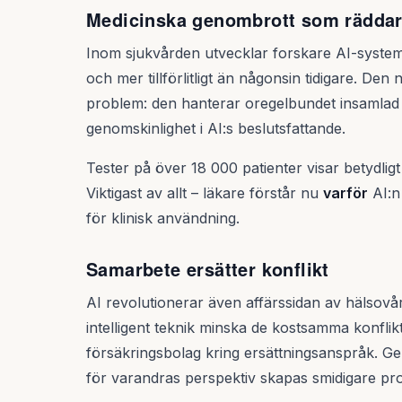
Medicinska genombrott som räddar
Inom sjukvården utvecklar forskare AI-system
och mer tillförlitligt än någonsin tidigare. De
problem: den hanterar oregelbundet insamlad 
genomskinlighet i AI:s beslutsfattande.
Tester på över 18 000 patienter visar betydligt
Viktigast av allt – läkare förstår nu
varför
AI:n 
för klinisk användning.
Samarbete ersätter konflikt
AI revolutionerar även affärssidan av hälsovå
intelligent teknik minska de kostsamma konfli
försäkringsbolag kring ersättningsanspråk. Ge
för varandras perspektiv skapas smidigare pro