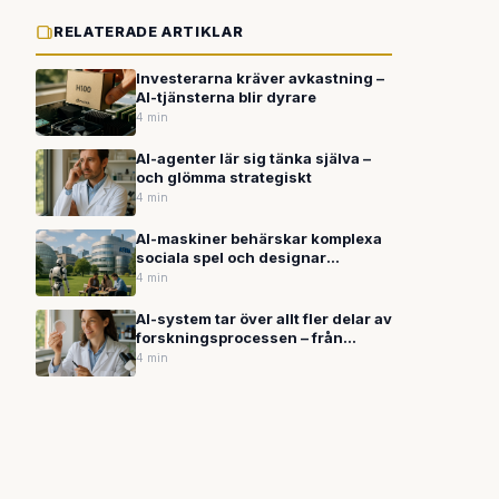
RELATERADE ARTIKLAR
Investerarna kräver avkastning –
AI-tjänsterna blir dyrare
4 min
AI-agenter lär sig tänka själva –
och glömma strategiskt
4 min
AI-maskiner behärskar komplexa
sociala spel och designar
läkemedel – nya genombrott
4 min
väcker säkerhetsfrågor
AI-system tar över allt fler delar av
forskningsprocessen – från
teoriskapande till granskning
4 min