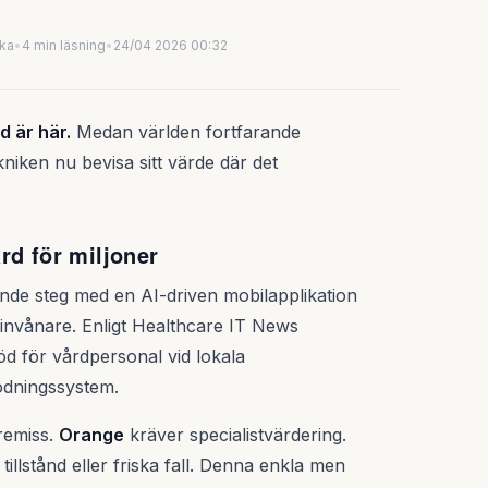
uka
•
4 min läsning
•
24/04 2026 00:32
d är här.
Medan världen fortfarande
kniken nu bevisa sitt värde där det
rd för miljoner
ande steg med en AI-driven mobilapplikation
 invånare. Enligt Healthcare IT News
töd för vårdpersonal vid lokala
kodningssystem.
remiss.
Orange
kräver specialistvärdering.
illstånd eller friska fall. Denna enkla men