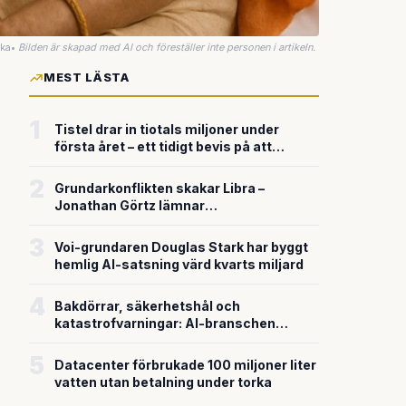
uka
•
Bilden är skapad med AI och föreställer inte personen i artikeln.
MEST LÄSTA
1
Tistel drar in tiotals miljoner under
första året – ett tidigt bevis på att
riskkapitalet söker sig till svensk
försvarsteknik
2
Grundarkonflikten skakar Libra –
Jonathan Görtz lämnar
enhörningsbolaget strax efter
miljardvärderingen
3
Voi-grundaren Douglas Stark har byggt
hemlig AI-satsning värd kvarts miljard
4
Bakdörrar, säkerhetshål och
katastrofvarningar: AI-branschen
bygger snabbare än den säkrar
5
Datacenter förbrukade 100 miljoner liter
vatten utan betalning under torka