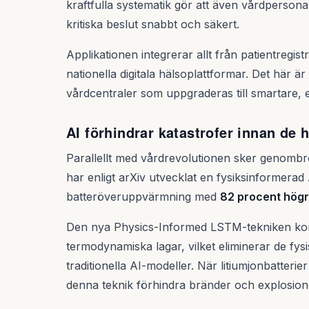
kraftfulla systematik gör att även vårdpersona
kritiska beslut snabbt och säkert.
Applikationen integrerar allt från patientregistr
nationella digitala hälsoplattformar. Det här är
vårdcentraler som uppgraderas till smartare, e
AI förhindrar katastrofer innan de 
Parallellt med vårdrevolutionen sker genombr
har enligt arXiv utvecklat en fysiksinformerad
batteröveruppvärmning med
82 procent högr
Den nya Physics-Informed LSTM-tekniken kom
termodynamiska lagar, vilket eliminerar de fys
traditionella AI-modeller. När litiumjonbatterier 
denna teknik förhindra bränder och explosion