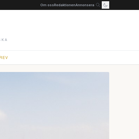
Om oss
Redaktionen
Annonsera
SKA
REV