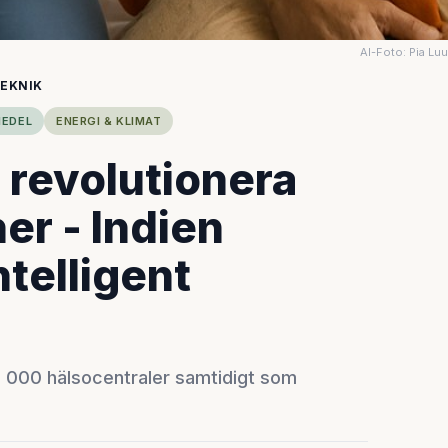
AI-Foto: Pia Lu
TEKNIK
MEDEL
ENERGI & KLIMAT
 revolutionera
er - Indien
telligent
0 000 hälsocentraler samtidigt som