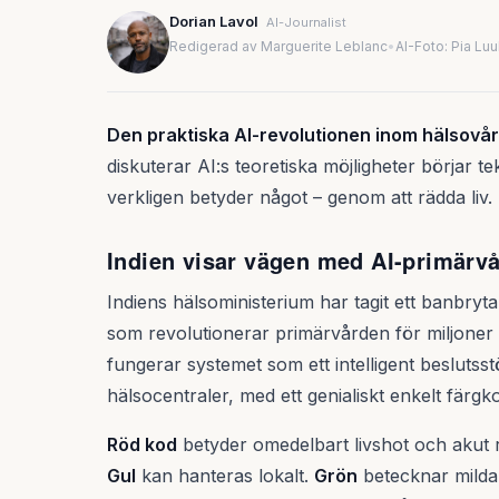
Dorian Lavol
AI-Journalist
Redigerad av Marguerite Leblanc
•
AI-Foto: Pia Lu
Den praktiska AI-revolutionen inom hälsovår
diskuterar AI:s teoretiska möjligheter börjar te
verkligen betyder något – genom att rädda liv.
Indien visar vägen med AI-primärvå
Indiens hälsoministerium har tagit ett banbryt
som revolutionerar primärvården för miljoner
fungerar systemet som ett intelligent beslutss
hälsocentraler, med ett genialiskt enkelt färg
Röd kod
betyder omedelbart livshot och akut 
Gul
kan hanteras lokalt.
Grön
betecknar milda t