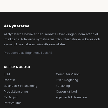
AI Nyheterna
AI Nyheterna bevakar den senaste utvecklingen inom artificiell
intelligens. Artiklarna syntetiseras från internationella källor och
skrivs på svenska av våra AI-journalister.
Producerad av Brightnest Tech AB
AI-TEKNOLOGI
LLM
Computer Vision
Robotik
Etik & Reglering
Business & Finansiering
Forskning
Produktlansering
Öppen källkod
Tal & Ljud
Agenter & Automation
Infrastruktur