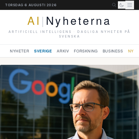
TORSDAG 6 AUGUSTI 2026
AI
|
Nyheterna
ARTIFICIELL INTELLIGENS · DAGLIGA NYHETER PÅ
SVENSKA
NYHETER
SVERIGE
ARKIV
FORSKNING
BUSINESS
NYHE