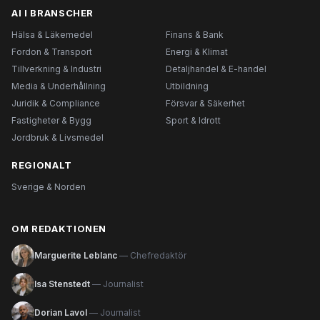
AI I BRANSCHER
Hälsa & Läkemedel
Finans & Bank
Fordon & Transport
Energi & Klimat
Tillverkning & Industri
Detaljhandel & E-handel
Media & Underhållning
Utbildning
Juridik & Compliance
Försvar & Säkerhet
Fastigheter & Bygg
Sport & Idrott
Jordbruk & Livsmedel
REGIONALT
Sverige & Norden
OM REDAKTIONEN
Marguerite Leblanc
— Chefredaktör
Isa Stenstedt
— Journalist
Dorian Lavol
— Journalist