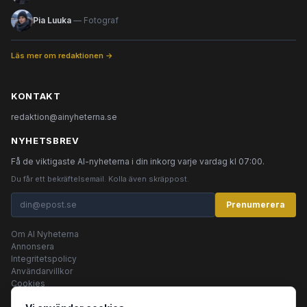
Pia Luuka
— Fotograf
Läs mer om redaktionen →
KONTAKT
redaktion@ainyheterna.se
NYHETSBREV
Få de viktigaste AI-nyheterna i din inkorg varje vardag kl 07:00.
Du får ett bekräftelsemail. Kolla även skräppost.
Prenumerera
Om AI Nyheterna
Annonsera
Integritetspolicy
Användarvillkor
Cookies