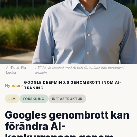
AI-Foto: Pia
•
Bilden är skapad med AI och föreställer inte personen i
Luuka
artikeln.
GOOGLE DEEPMIND:S GENOMBROTT INOM AI-
Nyheter
TRÄNING
LLM
FORSKNING
INFRASTRUKTUR
Googles genombrott kan
förändra AI-