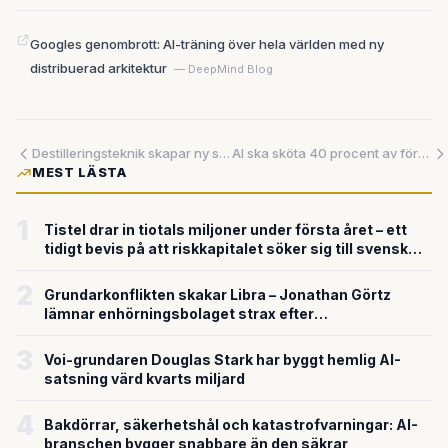
Googles genombrott: AI-träning över hela världen med ny
distribuerad arkitektur
— DeepMind Blog
Destilleringsteknik skapar ny spänning mellan USA och Kina inför toppmöte
AI ska sköta 40 procent av företagens juridik – men ett misstag kan bli förödande
MEST LÄSTA
1
Tistel drar in tiotals miljoner under första året – ett
tidigt bevis på att riskkapitalet söker sig till svensk
försvarsteknik
2
Grundarkonflikten skakar Libra – Jonathan Görtz
lämnar enhörningsbolaget strax efter
miljardvärderingen
3
Voi-grundaren Douglas Stark har byggt hemlig AI-
satsning värd kvarts miljard
4
Bakdörrar, säkerhetshål och katastrofvarningar: AI-
branschen bygger snabbare än den säkrar