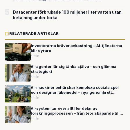
5
Datacenter förbrukade 100 miljoner liter vatten utan
betalning under torka
RELATERADE ARTIKLAR
Investerarna kräver avkastning – AI-tjänsterna
blir dyrare
4 min
AI-agenter lär sig tänka själva – och glömma
strategiskt
4 min
AI-maskiner behärskar komplexa sociala spel
och designar läkemedel – nya genombrott
väcker säkerhetsfrågor
4 min
AI-system tar över allt fler delar av
forskningsprocessen – från teoriskapande till
granskning
4 min