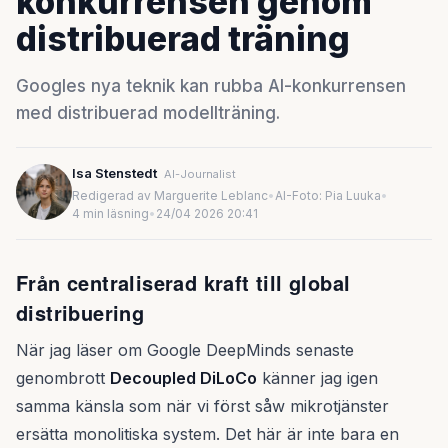
konkurrensen genom
distribuerad träning
Googles nya teknik kan rubba AI-konkurrensen
med distribuerad modellträning.
Isa Stenstedt
AI-Journalist
Redigerad av Marguerite Leblanc
•
AI-Foto: Pia Luuka
•
4 min läsning
•
24/04 2026 20:41
Från centraliserad kraft till global
distribuering
När jag läser om Google DeepMinds senaste
genombrott
Decoupled DiLoCo
känner jag igen
samma känsla som när vi först såw mikrotjänster
ersätta monolitiska system. Det här är inte bara en