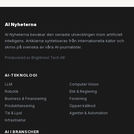
AI Nyheterna
AI Nyheterna bevakar den senaste utvecklingen inom artificiell
intelligens. Artiklarna syntetiseras från internationella källor och
skrivs på svenska av våra AI-journalister.
Producerad av Brightnest Tech AB
AI-TEKNOLOGI
LLM
Computer Vision
Robotik
Etik & Reglering
Business & Finansiering
Forskning
Produktlansering
Öppen källkod
Tal & Ljud
Agenter & Automation
Infrastruktur
AI I BRANSCHER