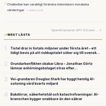
Chatbottar kan varaktigt förändra människors moraliska
värderingar
— arXiv cs.AI
OpenAI lanserar GPT-5.5 som AI-superassistent med förbättrad programmering
MEST LÄSTA
1
Tistel drar in tiotals miljoner under första året – ett
tidigt bevis på att riskkapitalet söker sig till svensk
försvarsteknik
2
Grundarkonflikten skakar Libra – Jonathan Görtz
lämnar enhörningsbolaget strax efter
miljardvärderingen
3
Voi-grundaren Douglas Stark har byggt hemlig AI-
satsning värd kvarts miljard
4
Bakdörrar, säkerhetshål och katastrofvarningar: AI-
branschen bygger snabbare än den säkrar