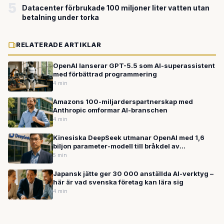
5
Datacenter förbrukade 100 miljoner liter vatten utan
betalning under torka
RELATERADE ARTIKLAR
OpenAI lanserar GPT-5.5 som AI-superassistent
med förbättrad programmering
4 min
Amazons 100-miljarderspartnerskap med
Anthropic omformar AI-branschen
4 min
Kinesiska DeepSeek utmanar OpenAI med 1,6
biljon parameter-modell till bråkdel av
kostnaden
5 min
Japansk jätte ger 30 000 anställda AI-verktyg –
här är vad svenska företag kan lära sig
4 min