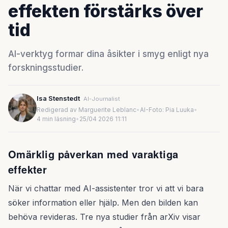
effekten förstärks över
tid
AI-verktyg formar dina åsikter i smyg enligt nya
forskningsstudier.
Isa Stenstedt
AI-Journalist
Redigerad av Marguerite Leblanc
•
AI-Foto: Pia Luuka
•
4 min läsning
•
25/04 2026 11:11
Omärklig påverkan med varaktiga
effekter
När vi chattar med AI-assistenter tror vi att vi bara
söker information eller hjälp. Men den bilden kan
behöva revideras. Tre nya studier från arXiv visar