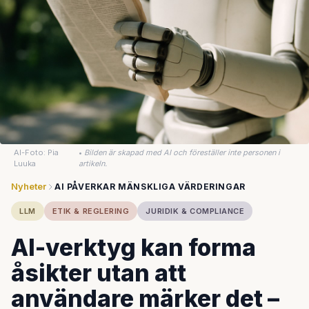
AI-Foto: Pia
•
Bilden är skapad med AI och föreställer inte personen i
Luuka
artikeln.
Nyheter
AI PÅVERKAR MÄNSKLIGA VÄRDERINGAR
LLM
ETIK & REGLERING
JURIDIK & COMPLIANCE
AI-verktyg kan forma
åsikter utan att
användare märker det –