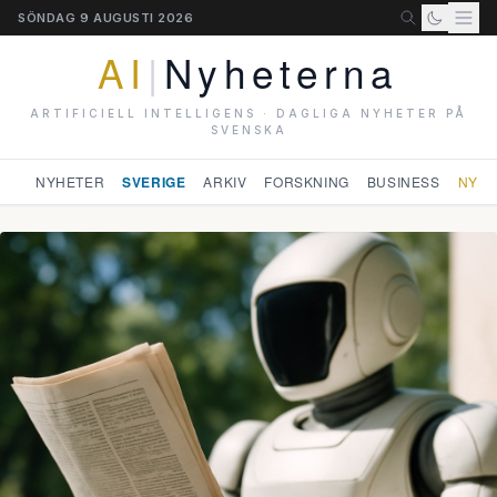
SÖNDAG 9 AUGUSTI 2026
AI
|
Nyheterna
ARTIFICIELL INTELLIGENS · DAGLIGA NYHETER PÅ
SVENSKA
NYHETER
SVERIGE
ARKIV
FORSKNING
BUSINESS
NYHE