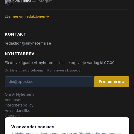
Pia Luuka
— Fotograf
Läs mer om redaktionen →
KONTAKT
redaktion@ainyheterna.se
NYHETSBREV
Få de viktigaste AI-nyheterna i din inkorg varje vardag kl 07:00.
Du får ett bekräftelsemail. Kolla även skräppost.
Prenumerera
Om AI Nyheterna
Annonsera
Integritetspolicy
Användarvillkor
Cookies
Vi använder cookies
AI Nyheterna använder cookies för att förbättra din upplevelse.