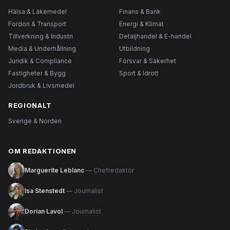
Hälsa & Läkemedel
Finans & Bank
Fordon & Transport
Energi & Klimat
Tillverkning & Industri
Detaljhandel & E-handel
Media & Underhållning
Utbildning
Juridik & Compliance
Försvar & Säkerhet
Fastigheter & Bygg
Sport & Idrott
Jordbruk & Livsmedel
REGIONALT
Sverige & Norden
OM REDAKTIONEN
Marguerite Leblanc
— Chefredaktör
Isa Stenstedt
— Journalist
Dorian Lavol
— Journalist