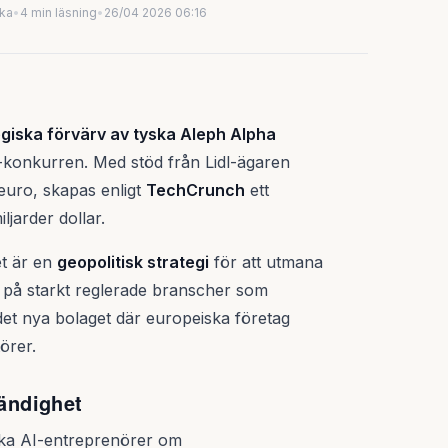
uka
•
4 min läsning
•
26/04 2026 06:16
egiska förvärv av tyska Aleph Alpha
I-konkurren. Med stöd från Lidl-ägaren
euro, skapas enligt
TechCrunch
ett
ljarder dollar.
et är en
geopolitisk strategi
för att utmana
på starkt reglerade branscher som
 det nya bolaget där europeiska företag
törer.
tändighet
nska AI-entreprenörer om