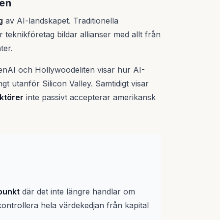
sen
g
av AI-landskapet. Traditionella
eknikföretag bildar allianser med allt från
ter.
nAI och Hollywoodeliten visar hur AI-
t utanför Silicon Valley. Samtidigt visar
ktörer
inte passivt accepterar amerikansk
 punkt
där det inte längre handlar om
ontrollera hela värdekedjan från kapital