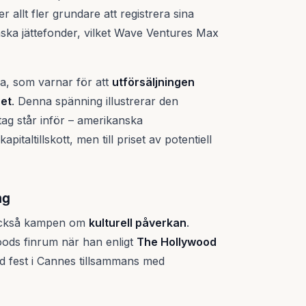
er allt fler grundare att registrera sina
kanska jättefonder, vilket Wave Ventures Max
la, som varnar för att
utförsäljningen
het
. Denna spänning illustrerar den
ag står inför – amerikanska
pitaltillskott, men till priset av potentiell
ng
g också kampen om
kulturell påverkan
.
oods finrum när han enligt
The Hollywood
d fest i Cannes tillsammans med