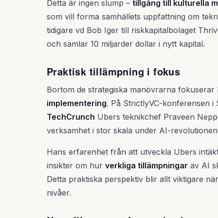
Detta är ingen slump –
tillgång till kulturell
som vill forma samhällets uppfattning om tekn
tidigare vd Bob Iger till riskkapitalbolaget Thr
och samlar 10 miljarder dollar i nytt kapital.
Praktisk tillämpning i fokus
Bortom de strategiska manövrarna fokuserar
implementering
. På StrictlyVC-konferensen i 
TechCrunch
Ubers teknikchef Praveen Neppal
verksamhet i stor skala under AI-revolutionen
Hans erfarenhet från att utveckla Ubers intäk
insikter om hur
verkliga tillämpningar
av AI sk
Detta praktiska perspektiv blir allt viktigare
nivåer.