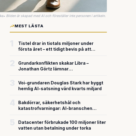
uka
•
Bilden är skapad med AI och föreställer inte personen i artikeln.
MEST LÄSTA
1
Tistel drar in tiotals miljoner under
första året – ett tidigt bevis på att
riskkapitalet söker sig till svensk
försvarsteknik
2
Grundarkonflikten skakar Libra –
Jonathan Görtz lämnar
enhörningsbolaget strax efter
miljardvärderingen
3
Voi-grundaren Douglas Stark har byggt
hemlig AI-satsning värd kvarts miljard
4
Bakdörrar, säkerhetshål och
katastrofvarningar: AI-branschen
bygger snabbare än den säkrar
5
Datacenter förbrukade 100 miljoner liter
vatten utan betalning under torka