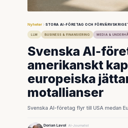
Nyheter
STORA AI-FÖRETAG OCH FÖRVÄRVSKRIGE
LLM
BUSINESS & FINANSIERING
MEDIA & UNDERH
Svenska AI-före
amerikanskt kap
europeiska jätta
motallianser
Svenska AI-företag flyr till USA medan E
Dorian Lavol
AI-Journalist