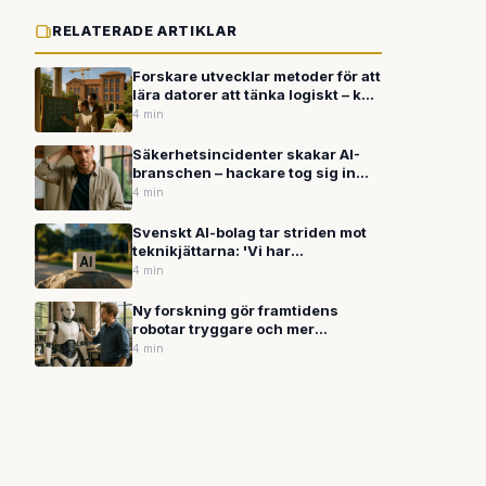
RELATERADE ARTIKLAR
Forskare utvecklar metoder för att
lära datorer att tänka logiskt – kan
förbättra AI:s
4 min
resonemangsförmåga
Säkerhetsincidenter skakar AI-
branschen – hackare tog sig in
hos Anthropic medan OpenAI
4 min
kritiseras för hanteringen av
våldsfantasier
Svenskt AI-bolag tar striden mot
teknikjättarna: 'Vi har
försprånget'
4 min
Ny forskning gör framtidens
robotar tryggare och mer
naturliga
4 min