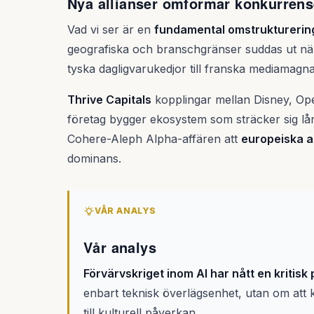
Nya allianser omformar konkurren
Vad vi ser är en
fundamental omstrukturerin
geografiska och branschgränser suddas ut när t
tyska dagligvarukedjor till franska mediamagna
Thrive Capitals
kopplingar mellan Disney, Ope
företag bygger ekosystem som sträcker sig lång
Cohere-Aleph Alpha-affären att
europeiska a
dominans.
VÅR ANALYS
Vår analys
Förvärvskriget inom AI har nått en kritisk
enbart teknisk överlägsenhet, utan om att k
till kulturell påverkan.