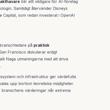
a makthavare
blir allt viktigare för AI-företag
ologin. Samtidigt återvänder Disneys
ive Capital, som redan investerat i OpenAI
 branschledare på
praktisk
San Francisco diskuterar enligt
li Naga utmaningarna med att driva
.
tssystem och infrastruktur ger värdefulla
alas upp bortom teoretiska möjligheter.
 när branschens värderingar når extrema