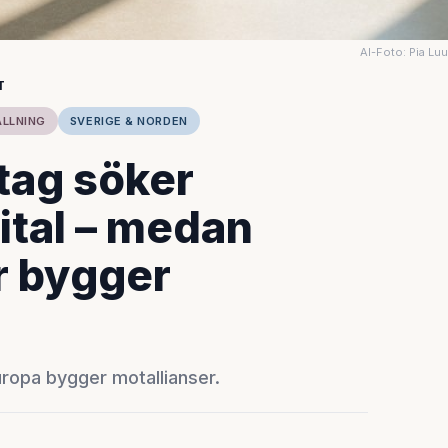
AI-Foto: Pia Lu
T
ÅLLNING
SVERIGE & NORDEN
tag söker
ital – medan
r bygger
uropa bygger motallianser.