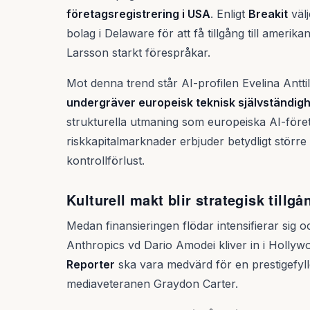
företagsregistrering i USA
. Enligt
Breakit
välj
bolag i Delaware för att få tillgång till ameri
Larsson starkt förespråkar.
Mot denna trend står AI-profilen Evelina Antti
undergräver europeisk teknisk självständig
strukturella utmaning som europeiska AI-föret
riskkapitalmarknader erbjuder betydligt större ka
kontrollförlust.
Kulturell makt blir strategisk tillgå
Medan finansieringen flödar intensifierar si
Anthropics vd Dario Amodei kliver in i Hollyw
Reporter
ska vara medvärd för en prestigefyll
mediaveteranen Graydon Carter.