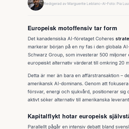
Redigerad av Marguerite Leblanc
•
AI-Foto: Pia Lu
Europeisk motoffensiv tar form
Det kanadensiska AI-företaget Coheres
strat
markerar början på en ny fas i den globala A
Schwarz Group, som investerar 500 miljoner 
europeiskt alternativ värderat till omkring 20 mi
Detta är mer än bara en affärstransaktion – d
amerikansk AI-dominans. Genom att fokusera 
försvar, energi och sjukvård, positionerar sig
aktivt söker alternativ till amerikanska leveran
Kapitalflykt hotar europeisk självs
Parallellt pågår en intensiv debatt bland sve