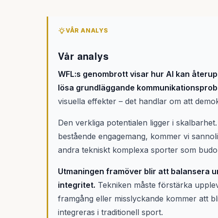
VÅR ANALYS
Vår analys
WFL:s genombrott visar hur AI kan återupp
lösa grundläggande kommunikationsprob
visuella effekter – det handlar om att demok
Den verkliga potentialen ligger i skalbarhe
bestående engagemang, kommer vi sannolikt s
andra tekniskt komplexa sporter som budo-
Utmaningen framöver blir att balansera 
integritet.
Tekniken måste förstärka upplev
framgång eller misslyckande kommer att bli e
integreras i traditionell sport.