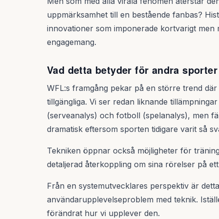
Men som med alla virala fenomen återstår den k
uppmärksamhet till en bestående fanbas? Histo
innovationer som imponerade kortvarigt men m
engagemang.
Vad detta betyder för andra sporter
WFL:s framgång pekar på en större trend där
tillgängliga. Vi ser redan liknande tillämpninga
(serveanalys) och fotboll (spelanalys), men fä
dramatisk eftersom sporten tidigare varit så svår
Tekniken öppnar också möjligheter för tränin
detaljerad återkoppling om sina rörelser på ett 
Från en systemutvecklares perspektiv är dett
användarupplevelseproblem med teknik. Iställe
förändrat hur vi upplever den.