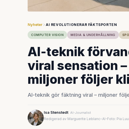
Nyheter
AI REVOLUTIONERAR FÄKTSPORTEN
COMPUTER VISION
MEDIA & UNDERHÅLLNING
SPO
AI-teknik förvand
viral sensation 
miljoner följer 
AI-teknik gör fäktning viral – miljoner föl
Isa Stenstedt
AI-Journalist
Redigerad av Marguerite Leblanc
•
AI-Foto: Pia Lu