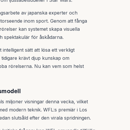
 om ljussabelsdueller i Star Wars.
ingsarbete av japanska experter och
datorseende inom sport. Genom att fånga
rörelser kan systemet skapa visuella
ch spektakulär för åskådarna.
intelligent sätt att lösa ett verkligt
r tidigare krävt djup kunskap om
nabba rörelserna. Nu kan vem som helst
rsmodell
 miljoner visningar denna vecka, vilket
rt med modern teknik. WFL:s premiär i Los
dan slutsåld efter den virala spridningen.