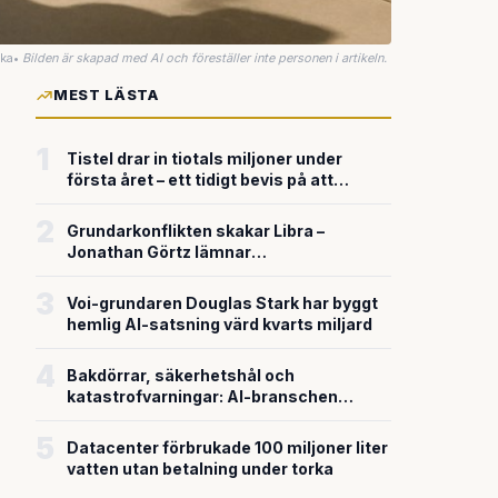
uka
•
Bilden är skapad med AI och föreställer inte personen i artikeln.
MEST LÄSTA
1
Tistel drar in tiotals miljoner under
första året – ett tidigt bevis på att
riskkapitalet söker sig till svensk
försvarsteknik
2
Grundarkonflikten skakar Libra –
Jonathan Görtz lämnar
enhörningsbolaget strax efter
miljardvärderingen
3
Voi-grundaren Douglas Stark har byggt
hemlig AI-satsning värd kvarts miljard
4
Bakdörrar, säkerhetshål och
katastrofvarningar: AI-branschen
bygger snabbare än den säkrar
5
Datacenter förbrukade 100 miljoner liter
vatten utan betalning under torka