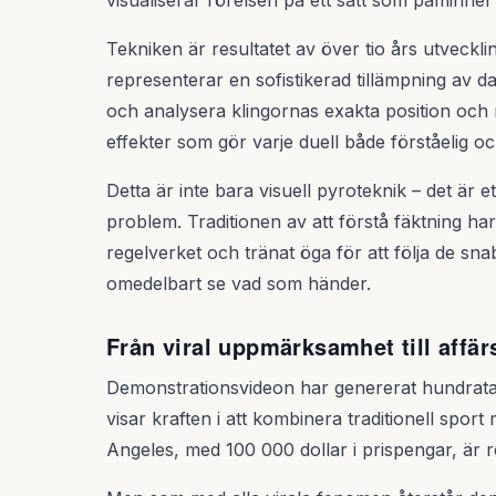
visualiserar rörelsen på ett sätt som påminner
Tekniken är resultatet av över tio års utveckl
representerar en sofistikerad tillämpning av 
och analysera klingornas exakta position och 
effekter som gör varje duell både förståelig o
Detta är inte bara visuell pyroteknik – det är ett 
problem. Traditionen av att förstå fäktning ha
regelverket och tränat öga för att följa de s
omedelbart se vad som händer.
Från viral uppmärksamhet till affä
Demonstrationsvideon har genererat hundratals
visar kraften i att kombinera traditionell spo
Angeles, med 100 000 dollar i prispengar, är re