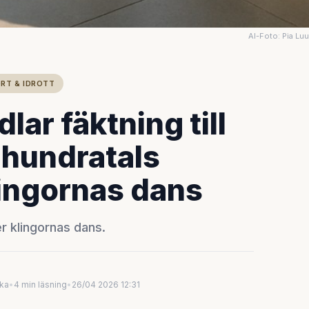
AI-Foto: Pia Lu
RT & IDROTT
lar fäktning till
– hundratals
klingornas dans
jer klingornas dans.
uka
•
4 min läsning
•
26/04 2026 12:31