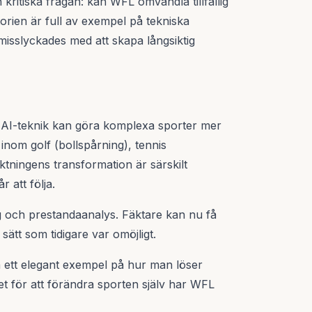
ritiska frågan: kan WFL omvandla tillfällig
rien är full av exempel på tekniska
isslyckades med att skapa långsiktig
 AI-teknik kan göra komplexa sporter mer
r inom golf (bollspårning), tennis
ktningens transformation är särskilt
 att följa.
g och prestandaanalys. Fäktare kan nu få
sätt som tidigare var omöjligt.
a ett elegant exempel på hur man löser
t för att förändra sporten själv har WFL