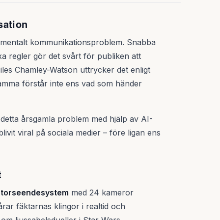
nsation
undamentalt kommunikationsproblem. Snabba
 regler gör det svårt för publiken att
es Chamley-Watson uttrycker det enligt
mamma förstår inte ens vad som händer
detta årsgamla problem med hjälp av AI-
ivit viral på sociala medier – före ligan ens
t
torseendesystem
med 24 kameror
ar fäktarnas klingor i realtid och