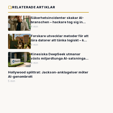
RELATERADE ARTIKLAR
Säkerhetsincidenter skakar AI-
branschen – hackare tog sig in
hos Anthropic medan OpenAI
4 min
kritiseras för hanteringen av
våldsfantasier
Forskare utvecklar metoder för att
lära datorer att tänka logiskt – kan
förbättra AI:s
4 min
resonemangsförmåga
Kinesiska DeepSeek utmanar
västs miljardtunga AI-satsningar
med kostnadseffektiv modell
4 min
Hollywood splittrat: Jackson-anklagelser möter
AI-genombrott
5 min