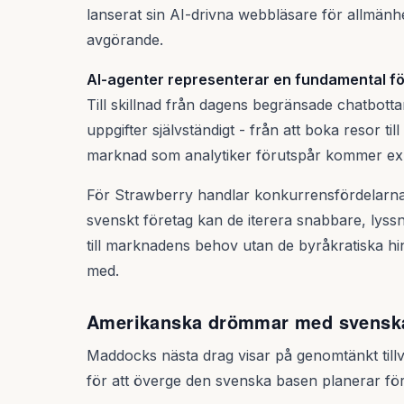
lanserat sin AI-drivna webbläsare för allmänhe
avgörande.
AI-agenter representerar en fundamental f
Till skillnad från dagens begränsade chatbot
uppgifter självständigt - från att boka resor til
marknad som analytiker förutspår kommer ex
För Strawberry handlar konkurrensfördelarna 
svenskt företag kan de iterera snabbare, lys
till marknadens behov utan de byråkratiska hi
med.
Amerikanska drömmar med svenska
Maddocks nästa drag visar på genomtänkt tillvä
för att överge den svenska basen planerar för