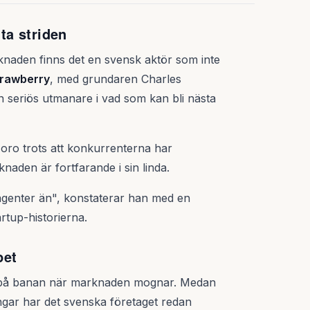
ta striden
aden finns det en svensk aktör som inte
trawberry
, med grundaren Charles
n seriös utmanare i vad som kan bli nästa
l oro trots att konkurrenterna har
naden är fortfarande i sin linda.
-agenter än", konstaterar han med en
rtup-historierna.
pet
st på banan när marknaden mognar. Medan
ingar har det svenska företaget redan