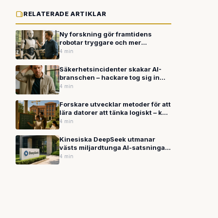
RELATERADE ARTIKLAR
Ny forskning gör framtidens
robotar tryggare och mer
naturliga
4 min
Säkerhetsincidenter skakar AI-
branschen – hackare tog sig in
hos Anthropic medan OpenAI
4 min
kritiseras för hanteringen av
våldsfantasier
Forskare utvecklar metoder för att
lära datorer att tänka logiskt – kan
förbättra AI:s
4 min
resonemangsförmåga
Kinesiska DeepSeek utmanar
västs miljardtunga AI-satsningar
med kostnadseffektiv modell
4 min