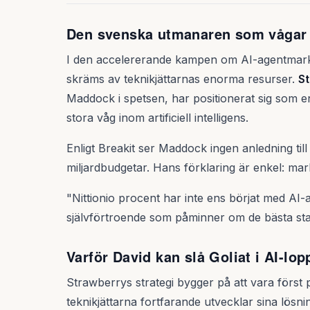
Den svenska utmanaren som vågar 
I den accelererande kampen om AI-agentmarkn
skräms av teknikjättarnas enorma resurser.
S
Maddock i spetsen, har positionerat sig som e
stora våg inom artificiell intelligens.
Enligt Breakit ser Maddock ingen anledning til
miljardbudgetar. Hans förklaring är enkel: mark
"Nittionio procent har inte ens börjat med AI
självförtroende som påminner om de bästa sta
Varför David kan slå Goliat i AI-lop
Strawberrys strategi bygger på att vara för
teknikjättarna fortfarande utvecklar sina lösn