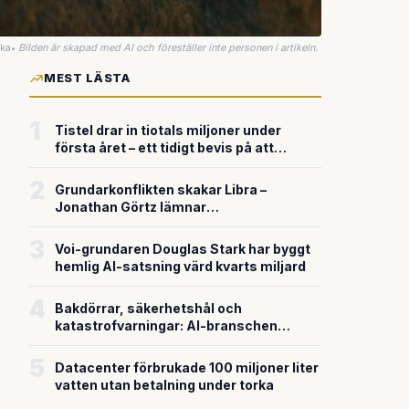
uka
•
Bilden är skapad med AI och föreställer inte personen i artikeln.
MEST LÄSTA
1
Tistel drar in tiotals miljoner under
första året – ett tidigt bevis på att
riskkapitalet söker sig till svensk
försvarsteknik
2
Grundarkonflikten skakar Libra –
Jonathan Görtz lämnar
enhörningsbolaget strax efter
miljardvärderingen
3
Voi-grundaren Douglas Stark har byggt
hemlig AI-satsning värd kvarts miljard
4
Bakdörrar, säkerhetshål och
katastrofvarningar: AI-branschen
bygger snabbare än den säkrar
5
Datacenter förbrukade 100 miljoner liter
vatten utan betalning under torka