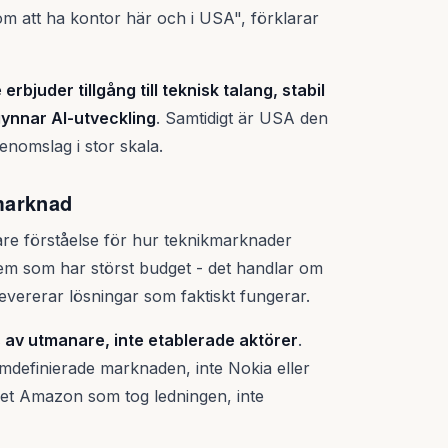
m att ha kontor här och i USA", förklarar
erbjuder tillgång till teknisk talang, stabil
gynnar AI-utveckling
. Samtidigt är USA den
nomslag i stor skala.
marknad
are förståelse för hur teknikmarknader
vem som har störst budget - det handlar om
ererar lösningar som faktiskt fungerar.
ds av utmanare, inte etablerade aktörer
.
definierade marknaden, inte Nokia eller
det Amazon som tog ledningen, inte