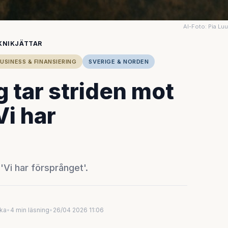
AI-Foto: Pia Lu
EKNIKJÄTTAR
USINESS & FINANSIERING
SVERIGE & NORDEN
 tar striden mot
Vi har
'Vi har försprånget'.
uka
•
4 min läsning
•
26/04 2026 11:06