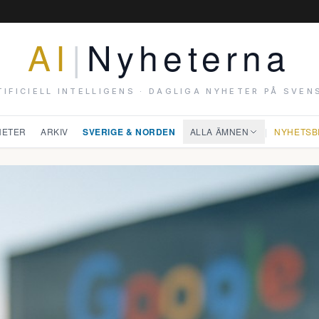
AI
|
Nyheterna
TIFICIELL INTELLIGENS · DAGLIGA NYHETER PÅ SVEN
HETER
ARKIV
SVERIGE & NORDEN
ALLA ÄMNEN
|
NYHETSB