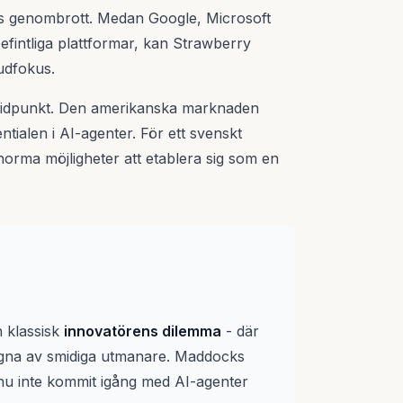
s genombrott. Medan Google, Microsoft
befintliga plattformar, kan Strawberry
udfokus.
 tidpunkt. Den amerikanska marknaden
tialen i AI-agenter. För ett svenskt
enorma möjligheter att etablera sig som en
n klassisk
innovatörens dilemma
- där
ungna av smidiga utmanare. Maddocks
nu inte kommit igång med AI-agenter