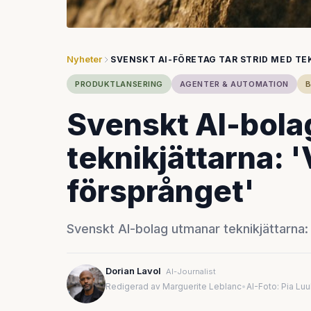
Nyheter
SVENSKT AI-FÖRETAG TAR STRID MED T
PRODUKTLANSERING
AGENTER & AUTOMATION
B
Svenskt AI-bolag
teknikjättarna: '
försprånget'
Svenskt AI-bolag utmanar teknikjättarna: 
Dorian Lavol
AI-Journalist
Redigerad av Marguerite Leblanc
•
AI-Foto: Pia Lu