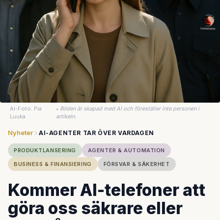
AI-Foto: Pia
•
Bilden är skapad med AI och föreställer inte personen i
Luuka
artikeln.
Nyheter
AI-AGENTER TAR ÖVER VARDAGEN
PRODUKTLANSERING
AGENTER & AUTOMATION
BUSINESS & FINANSIERING
FÖRSVAR & SÄKERHET
Kommer AI-telefoner att
göra oss säkrare eller