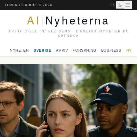
LÖRDAG 8 AUGUSTI 2026
AI
|
Nyheterna
ARTIFICIELL INTELLIGENS · DAGLIGA NYHETER PÅ
SVENSKA
NYHETER
SVERIGE
ARKIV
FORSKNING
BUSINESS
NYHE