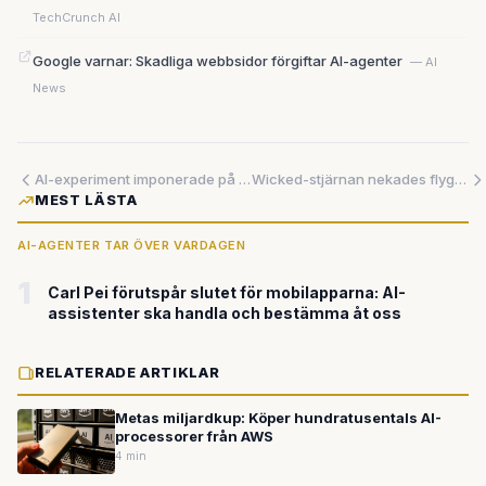
TechCrunch AI
Google varnar: Skadliga webbsidor förgiftar AI-agenter
— AI
News
AI-experiment imponerade på Anthropics anställda – vill betala för robotförhandlare
Wicked-stjärnan nekades flygtransport på grund av sin rullstol
MEST LÄSTA
AI-AGENTER TAR ÖVER VARDAGEN
1
Carl Pei förutspår slutet för mobilapparna: AI-
assistenter ska handla och bestämma åt oss
RELATERADE ARTIKLAR
Metas miljardkup: Köper hundratusentals AI-
processorer från AWS
4 min