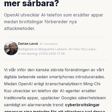
mer sårbara?
OpenAI utvecklar AI-telefon som ersätter appar
medan brottslingar förbereder nya
attackmetoder.
Dorian Lavol
AI-Journalist
Redigerad av Marguerite Leblanc
•
AI-Foto: Pia Luuka
•
4 min läsning
•
27/04 2026 17:48
Vi står inför den kanske största förändringen av vårt
digitala beteende sedan smartphones introducerades.
Medan OpenAI enligt branschanalytikern Ming-Chi
Kuo utvecklar en telefon där AI-agenter ersätter
traditionella appar, upptäcker Googles säkerhetsteam
samtidigt en alarmerande trend:
cyberbrottslingar
anpassar sina metoder för att attackera just dessa