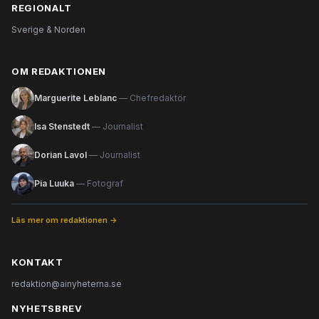
REGIONALT
Sverige & Norden
OM REDAKTIONEN
Marguerite Leblanc
— Chefredaktör
Isa Stenstedt
— Journalist
Dorian Lavol
— Journalist
Pia Luuka
— Fotograf
Läs mer om redaktionen →
KONTAKT
redaktion@ainyheterna.se
NYHETSBREV