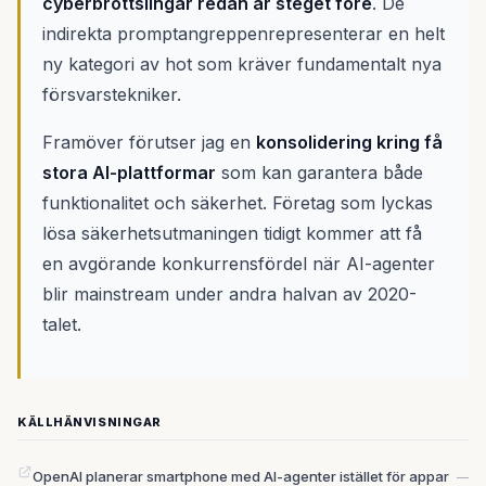
cyberbrottslingar redan är steget före
. De
indirekta promptangreppenrepresenterar en helt
ny kategori av hot som kräver fundamentalt nya
försvarstekniker.
Framöver förutser jag en
konsolidering kring få
stora AI-plattformar
som kan garantera både
funktionalitet och säkerhet. Företag som lyckas
lösa säkerhetsutmaningen tidigt kommer att få
en avgörande konkurrensfördel när AI-agenter
blir mainstream under andra halvan av 2020-
talet.
KÄLLHÄNVISNINGAR
OpenAI planerar smartphone med AI-agenter istället för appar
—