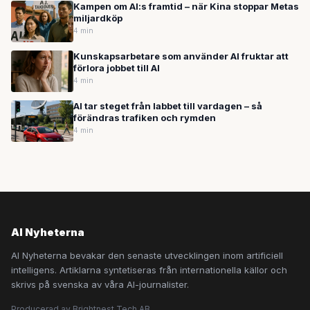
Kampen om AI:s framtid – när Kina stoppar Metas
miljardköp
4 min
Kunskapsarbetare som använder AI fruktar att
förlora jobbet till AI
4 min
AI tar steget från labbet till vardagen – så
förändras trafiken och rymden
4 min
AI Nyheterna
AI Nyheterna bevakar den senaste utvecklingen inom artificiell
intelligens. Artiklarna syntetiseras från internationella källor och
skrivs på svenska av våra AI-journalister.
Producerad av Brightnest Tech AB