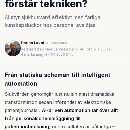
förstår tekniken?
AI styr sjukhusvård effektivt men farliga
kunskapsluckor hos personal avslöjas.
Dorian Lavol
AI-Journalist
Redigerad av Marguerite Leblanc
•
AI-Foto: Pia Luuka
•
4 min läsning
•
27/04 2026 21:15
Från statiska scheman till intelligent
automation
Sjukvården genomgår just nu sin mest dramatiska
transformation sedan införandet av elektroniska
patientjournaler.
AI-driven automation tar över allt
från personalschemaläggning till
patientincheckning
, och resultaten är påtagliga –