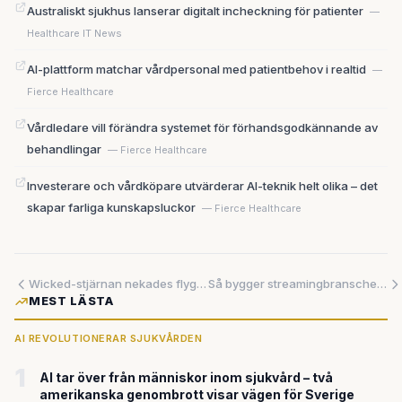
Australiskt sjukhus lanserar digitalt incheckning för patienter
—
Healthcare IT News
AI-plattform matchar vårdpersonal med patientbehov i realtid
—
Fierce Healthcare
Vårdledare vill förändra systemet för förhandsgodkännande av
behandlingar
— Fierce Healthcare
Investerare och vårdköpare utvärderar AI-teknik helt olika – det
skapar farliga kunskapsluckor
— Fierce Healthcare
Wicked-stjärnan nekades flygtransport på grund av sin rullstol
Så bygger streamingbranschen sin strategi – med spanska thrillers och japanska kulturfestivaler
MEST LÄSTA
AI REVOLUTIONERAR SJUKVÅRDEN
1
AI tar över från människor inom sjukvård – två
amerikanska genombrott visar vägen för Sverige