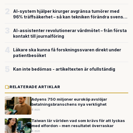
2
AI-system hjälper kirurger avgränsa tumörer med
96% träffsäkerhet – så kan tekniken förändra svensk
sjukvård
3
AI-assistenter revolutionerar vårdmötet – från första
kontakt till journalföring
4
Läkare ska kunna få forskningssvaren direkt under
patientbesöket
5
Kan inte bedömas - artikeltexten är ofullständig
RELATERADE ARTIKLAR
Adyens 750 miljoner euroköp avslöjar
betalningsbranschens nya verklighet
4 min
Taiwan lär världen vad som krävs för att lyckas
med elfordon – men resultatet överraskar
4 min