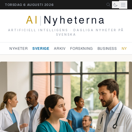
TORSDAG 6 AUGUSTI 2026
AI
|
Nyheterna
ARTIFICIELL INTELLIGENS · DAGLIGA NYHETER PÅ
SVENSKA
NYHETER
SVERIGE
ARKIV
FORSKNING
BUSINESS
NYHE