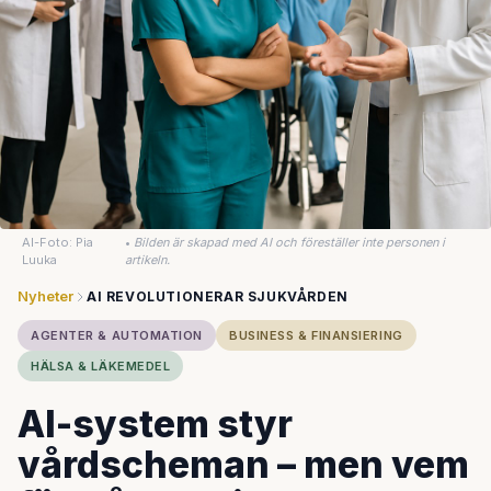
AI-Foto: Pia
•
Bilden är skapad med AI och föreställer inte personen i
Luuka
artikeln.
Nyheter
AI REVOLUTIONERAR SJUKVÅRDEN
AGENTER & AUTOMATION
BUSINESS & FINANSIERING
HÄLSA & LÄKEMEDEL
AI-system styr
vårdscheman – men vem