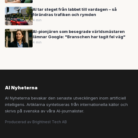
AI tar steget från labbet till vardagen – så
förändras trafiken och rymden
4 min
AI-pionjären som besegrade världsmästaren
lämnar Google: "Branschen har tagit fel väg"
4 min
AI Nyheterna
AI Nyheterna bevakar den senaste utvecklingen inom artificiell
intelligens. Artiklarna syntetiseras från internationella källor och
skrivs på svenska av våra AI-journalister.
Producerad av Brightnest Tech AB