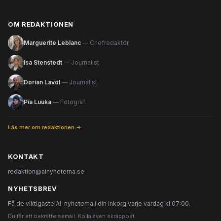
OM REDAKTIONEN
Marguerite Leblanc
— Chefredaktör
Isa Stenstedt
— Journalist
Dorian Lavol
— Journalist
Pia Luuka
— Fotograf
Läs mer om redaktionen →
KONTAKT
redaktion@ainyheterna.se
NYHETSBREV
Få de viktigaste AI-nyheterna i din inkorg varje vardag kl 07:00.
Du får ett bekräftelsemail. Kolla även skräppost.