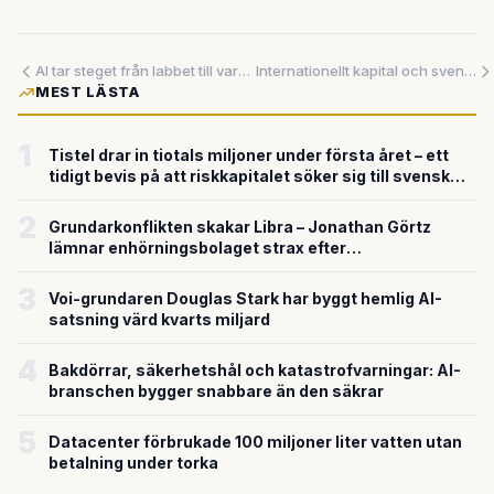
AI tar steget från labbet till vardagen – så förändras trafiken och rymden
Internationellt kapital och svenska förvärv – från robotrevolution till miljarduppköp
MEST LÄSTA
1
Tistel drar in tiotals miljoner under första året – ett
tidigt bevis på att riskkapitalet söker sig till svensk
försvarsteknik
2
Grundarkonflikten skakar Libra – Jonathan Görtz
lämnar enhörningsbolaget strax efter
miljardvärderingen
3
Voi-grundaren Douglas Stark har byggt hemlig AI-
satsning värd kvarts miljard
4
Bakdörrar, säkerhetshål och katastrofvarningar: AI-
branschen bygger snabbare än den säkrar
5
Datacenter förbrukade 100 miljoner liter vatten utan
betalning under torka