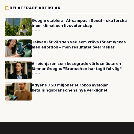
RELATERADE ARTIKLAR
Google etablerar AI-campus i Seoul – ska forska
inom klimat och livsvetenskap
4 min
Taiwan lär världen vad som krävs för att lyckas
med elfordon – men resultatet överraskar
4 min
AI-pionjären som besegrade världsmästaren
lämnar Google: "Branschen har tagit fel väg"
4 min
Adyens 750 miljoner euroköp avslöjar
betalningsbranschens nya verklighet
4 min