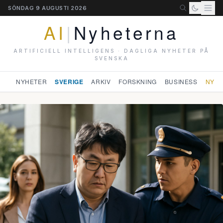
SÖNDAG 9 AUGUSTI 2026
AI
|
Nyheterna
ARTIFICIELL INTELLIGENS · DAGLIGA NYHETER PÅ
SVENSKA
NYHETER
SVERIGE
ARKIV
FORSKNING
BUSINESS
NYHE