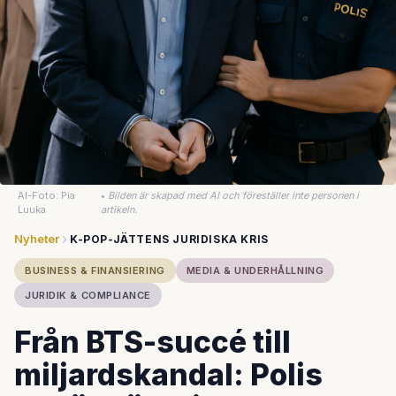
AI-Foto: Pia
•
Bilden är skapad med AI och föreställer inte personen i
Luuka
artikeln.
Nyheter
K-POP-JÄTTENS JURIDISKA KRIS
BUSINESS & FINANSIERING
MEDIA & UNDERHÅLLNING
JURIDIK & COMPLIANCE
Från BTS-succé till
miljardskandal: Polis