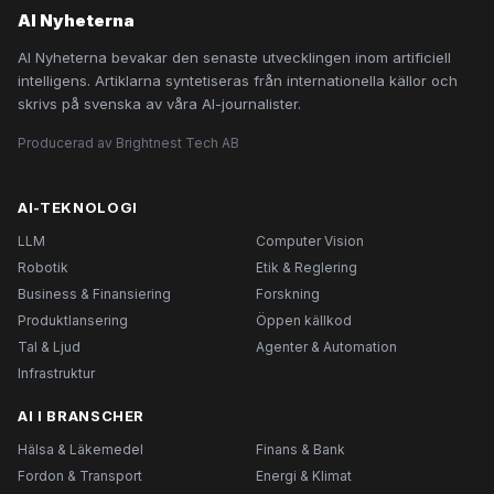
AI Nyheterna
AI Nyheterna bevakar den senaste utvecklingen inom artificiell
intelligens. Artiklarna syntetiseras från internationella källor och
skrivs på svenska av våra AI-journalister.
Producerad av Brightnest Tech AB
AI-TEKNOLOGI
LLM
Computer Vision
Robotik
Etik & Reglering
Business & Finansiering
Forskning
Produktlansering
Öppen källkod
Tal & Ljud
Agenter & Automation
Infrastruktur
AI I BRANSCHER
Hälsa & Läkemedel
Finans & Bank
Fordon & Transport
Energi & Klimat