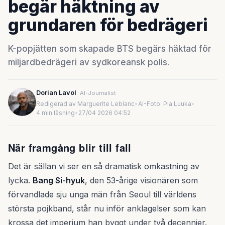
begär häktning av
grundaren för bedrägeri
K-popjätten som skapade BTS begärs häktad för
miljardbedrägeri av sydkoreansk polis.
Dorian Lavol
AI-Journalist
Redigerad av Marguerite Leblanc
•
AI-Foto: Pia Luuka
•
4 min läsning
•
27/04 2026 04:52
När framgång blir till fall
Det är sällan vi ser en så dramatisk omkastning av
lycka.
Bang Si-hyuk
, den 53-årige visionären som
förvandlade sju unga män från Seoul till världens
största pojkband, står nu inför anklagelser som kan
krossa det imperium han byggt under två decennier.