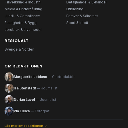
Tillverkning & Industri
Detaljhandel & E-handel
Media & Underhållning
Utbildning
Juridik & Compliance
Försvar & Säkerhet
Fastigheter & Bygg
Sport & Idrott
Jordbruk & Livsmedel
REGIONALT
Sverige & Norden
OM REDAKTIONEN
Marguerite Leblanc
— Chefredaktör
Isa Stenstedt
— Journalist
Dorian Lavol
— Journalist
Pia Luuka
— Fotograf
Läs mer om redaktionen →