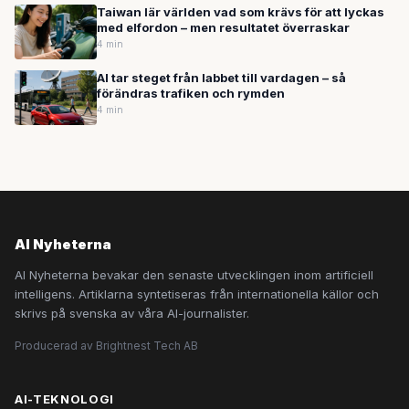
Taiwan lär världen vad som krävs för att lyckas
med elfordon – men resultatet överraskar
4 min
AI tar steget från labbet till vardagen – så
förändras trafiken och rymden
4 min
AI Nyheterna
AI Nyheterna bevakar den senaste utvecklingen inom artificiell
intelligens. Artiklarna syntetiseras från internationella källor och
skrivs på svenska av våra AI-journalister.
Producerad av Brightnest Tech AB
AI-TEKNOLOGI