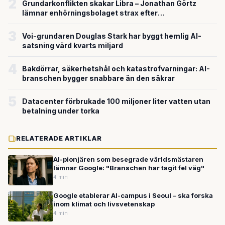
2
Grundarkonflikten skakar Libra – Jonathan Görtz
lämnar enhörningsbolaget strax efter
miljardvärderingen
3
Voi-grundaren Douglas Stark har byggt hemlig AI-
satsning värd kvarts miljard
4
Bakdörrar, säkerhetshål och katastrofvarningar: AI-
branschen bygger snabbare än den säkrar
5
Datacenter förbrukade 100 miljoner liter vatten utan
betalning under torka
RELATERADE ARTIKLAR
AI-pionjären som besegrade världsmästaren
lämnar Google: "Branschen har tagit fel väg"
4 min
Google etablerar AI-campus i Seoul – ska forska
inom klimat och livsvetenskap
4 min