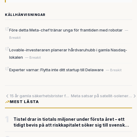
KÄLLHÄNVISNINGAR
Före detta Meta-chef tränar unga för framtiden med robotar
—
Breakit
Lovable-investeraren planerar hårdvaruhubb i gamla Nasdaq-
lokalen
— Breakit
Experter varnar: Flytta inte ditt startup till Delaware
— Breakit
15 år gamla säkerhetsbrister får nytt liv genom artificiell intelligens
Meta satsar på satellit-solenergi för sina AI-datacenter
MEST LÄSTA
1
Tistel drar in tiotals miljoner under första året – ett
tidigt bevis på att riskkapitalet söker sig till svensk
försvarsteknik