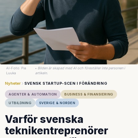
AI-Foto: Pia
•
Bilden är skapad med AI och föreställer inte personen i
Luuka
artikeln.
Nyheter
SVENSK STARTUP-SCEN I FÖRÄNDRING
AGENTER & AUTOMATION
BUSINESS & FINANSIERING
UTBILDNING
SVERIGE & NORDEN
Varför svenska
teknikentreprenörer