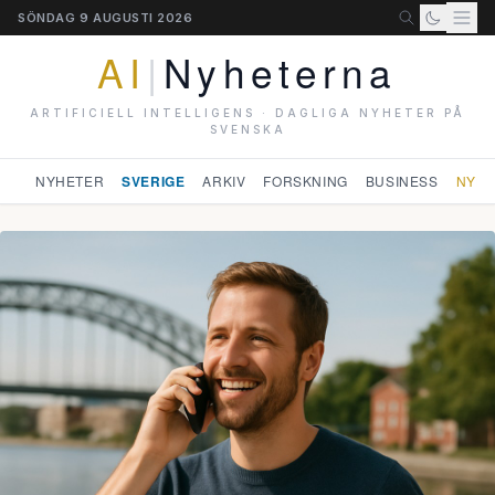
SÖNDAG 9 AUGUSTI 2026
AI
|
Nyheterna
ARTIFICIELL INTELLIGENS · DAGLIGA NYHETER PÅ
SVENSKA
NYHETER
SVERIGE
ARKIV
FORSKNING
BUSINESS
NYHE