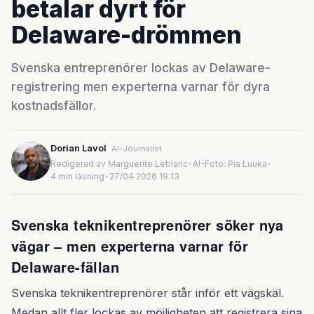
betalar dyrt för
Delaware-drömmen
Svenska entreprenörer lockas av Delaware-
registrering men experterna varnar för dyra
kostnadsfällor.
Dorian Lavol
AI-Journalist
Redigerad av Marguerite Leblanc
•
AI-Foto: Pia Luuka
•
4 min läsning
•
27/04 2026 19:13
Svenska teknikentreprenörer söker nya
vägar – men experterna varnar för
Delaware-fällan
Svenska teknikentreprenörer står inför ett vägskäl.
Medan allt fler lockas av möjligheten att registrera sina