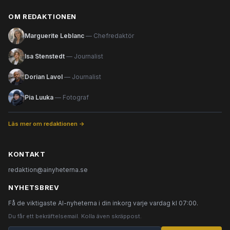
OM REDAKTIONEN
Marguerite Leblanc
— Chefredaktör
Isa Stenstedt
— Journalist
Dorian Lavol
— Journalist
Pia Luuka
— Fotograf
Läs mer om redaktionen →
KONTAKT
redaktion@ainyheterna.se
NYHETSBREV
Få de viktigaste AI-nyheterna i din inkorg varje vardag kl 07:00.
Du får ett bekräftelsemail. Kolla även skräppost.