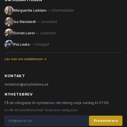
Marguerite Leblanc
— Chefredaktör
Isa Stenstedt
— Journalist
Dorian Lavol
— Journalist
Pia Luuka
— Fotograf
Läs mer om redaktionen →
KONTAKT
redaktion@ainyheterna.se
NYHETSBREV
Få de viktigaste AI-nyheterna i din inkorg varje vardag kl 07:00.
Du får ett bekräftelsemail. Kolla även skräppost.
Prenumerera