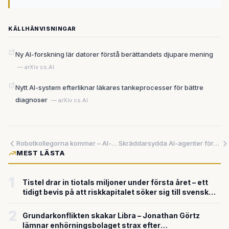
KÄLLHÄNVISNINGAR
Ny AI-forskning lär datorer förstå berättandets djupare mening
— arXiv cs.AI
Nytt AI-system efterliknar läkares tankeprocesser för bättre
diagnoser
— arXiv cs.AI
Robotkollegorna kommer – AI-agenter lämnar forskarvärlden för att automatisera arbetsplatser
Skräddarsydda AI-agenter förvandlar regelkrångel till konkurrensfördelar
MEST LÄSTA
1
Tistel drar in tiotals miljoner under första året – ett
tidigt bevis på att riskkapitalet söker sig till svensk
försvarsteknik
2
Grundarkonflikten skakar Libra – Jonathan Görtz
lämnar enhörningsbolaget strax efter