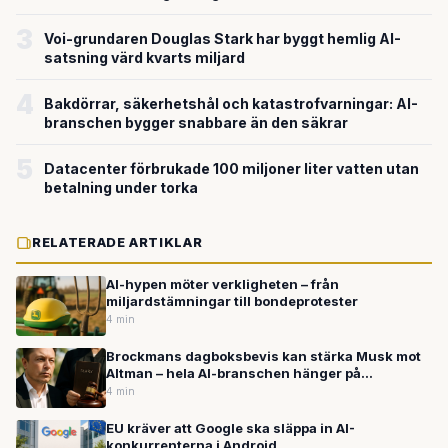
miljardvärderingen
3
Voi-grundaren Douglas Stark har byggt hemlig AI-
satsning värd kvarts miljard
4
Bakdörrar, säkerhetshål och katastrofvarningar: AI-
branschen bygger snabbare än den säkrar
5
Datacenter förbrukade 100 miljoner liter vatten utan
betalning under torka
RELATERADE ARTIKLAR
AI-hypen möter verkligheten – från
miljardstämningar till bondeprotester
4 min
Brockmans dagboksbevis kan stärka Musk mot
Altman – hela AI-branschen hänger på
rättegången
4 min
EU kräver att Google ska släppa in AI-
konkurrenterna i Android