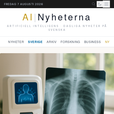
FREDAG 7 AUGUSTI 2026
AI
|
Nyheterna
ARTIFICIELL INTELLIGENS · DAGLIGA NYHETER PÅ
SVENSKA
NYHETER
SVERIGE
ARKIV
FORSKNING
BUSINESS
NYHE