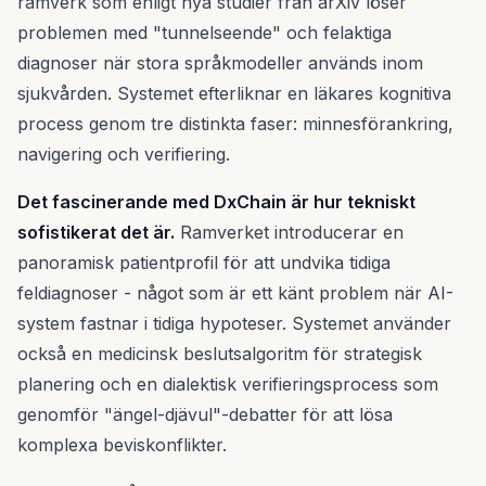
ramverk som enligt nya studier från arXiv löser
problemen med "tunnelseende" och felaktiga
diagnoser när stora språkmodeller används inom
sjukvården. Systemet efterliknar en läkares kognitiva
process genom tre distinkta faser: minnesförankring,
navigering och verifiering.
Det fascinerande med DxChain är hur tekniskt
sofistikerat det är.
Ramverket introducerar en
panoramisk patientprofil för att undvika tidiga
feldiagnoser - något som är ett känt problem när AI-
system fastnar i tidiga hypoteser. Systemet använder
också en medicinsk beslutsalgoritm för strategisk
planering och en dialektisk verifieringsprocess som
genomför "ängel-djävul"-debatter för att lösa
komplexa beviskonflikter.