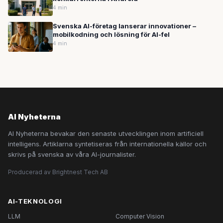
4 min
Svenska AI-företag lanserar innovationer –
mobilkodning och lösning för AI-fel
4 min
AI Nyheterna
AI Nyheterna bevakar den senaste utvecklingen inom artificiell
intelligens. Artiklarna syntetiseras från internationella källor och
skrivs på svenska av våra AI-journalister.
Producerad av Brightnest Tech AB
AI-TEKNOLOGI
LLM
Computer Vision