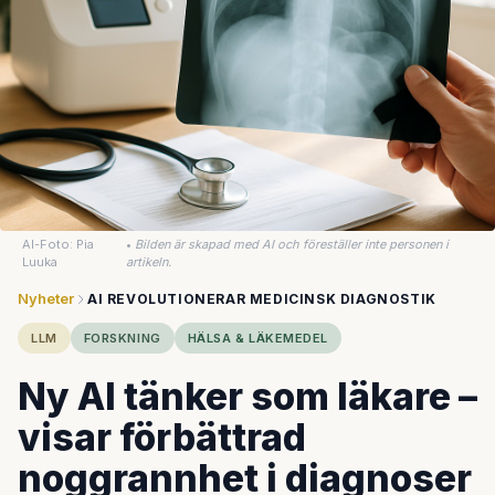
AI-Foto: Pia
•
Bilden är skapad med AI och föreställer inte personen i
Luuka
artikeln.
Nyheter
AI REVOLUTIONERAR MEDICINSK DIAGNOSTIK
LLM
FORSKNING
HÄLSA & LÄKEMEDEL
Ny AI tänker som läkare –
visar förbättrad
noggrannhet i diagnoser