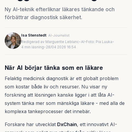
Ny AI-teknik efterliknar läkares tänkande och
förbättrar diagnostisk säkerhet.
Isa Stenstedt
AI-Journalist
Redigerad av Marguerite Leblanc
•
AI-Foto: Pia Luuka
•
4 min läsning
•
28/04 2026 16:54
När AI börjar tänka som en läkare
Felaktig medicinsk diagnostik är ett globalt problem
som kostar både liv och resurser. Nu visar ny
forskning att lösningen kanske ligger i att låta AI-
system tänka mer som mänskliga läkare - med alla de
komplexa tankeprocesser det innebär.
Forskare har utvecklat
DxChain
, ett innovativt AI-