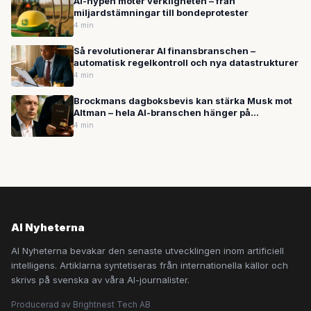
AI-hypen möter verkligheten – från
miljardstämningar till bondeprotester
4 min
Så revolutionerar AI finansbranschen –
automatisk regelkontroll och nya datastrukturer
4 min
Brockmans dagboksbevis kan stärka Musk mot
Altman – hela AI-branschen hänger på
rättegången
4 min
AI Nyheterna
AI Nyheterna bevakar den senaste utvecklingen inom artificiell
intelligens. Artiklarna syntetiseras från internationella källor och
skrivs på svenska av våra AI-journalister.
Producerad av Brightnest Tech AB