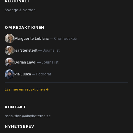
REGIONALT
Sverige & Norden
OM REDAKTIONEN
Marguerite Leblanc
— Chefredaktör
Isa Stenstedt
— Journalist
Dorian Lavol
— Journalist
Pia Luuka
— Fotograf
Läs mer om redaktionen →
KONTAKT
redaktion@ainyheterna.se
NYHETSBREV