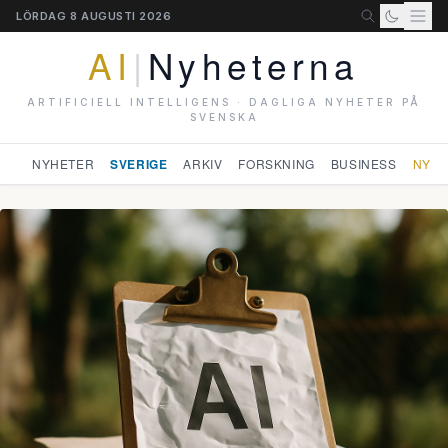
LÖRDAG 8 AUGUSTI 2026
AI
|
Nyheterna
ARTIFICIELL INTELLIGENS · DAGLIGA NYHETER PÅ
SVENSKA
NYHETER
SVERIGE
ARKIV
FORSKNING
BUSINESS
NYHE