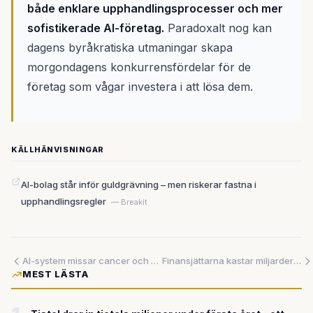
både enklare upphandlingsprocesser och mer
sofistikerade AI-företag.
Paradoxalt nog kan
dagens byråkratiska utmaningar skapa
morgondagens konkurrensfördelar för de
företag som vågar investera i att lösa dem.
KÄLLHÄNVISNINGAR
AI-bolag står inför guldgrävning – men riskerar fastna i
upphandlingsregler
— Breakit
AI-system missar cancer och penningtvätt – nya studier avslöjar omfattande säkerhetsbrister
Finansjättarna kastar miljarderna på AI – efter år av tveksamhet
MEST LÄSTA