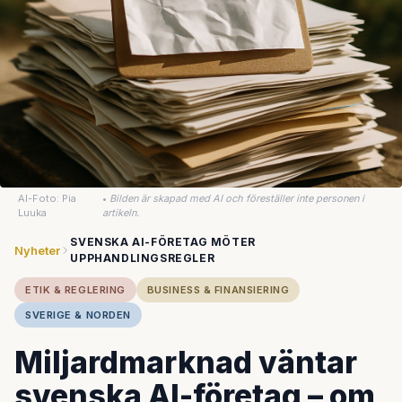
AI-Foto: Pia
•
Bilden är skapad med AI och föreställer inte personen i
Luuka
artikeln.
SVENSKA AI-FÖRETAG MÖTER
Nyheter
UPPHANDLINGSREGLER
ETIK & REGLERING
BUSINESS & FINANSIERING
SVERIGE & NORDEN
Miljardmarknad väntar
svenska AI-företag – om