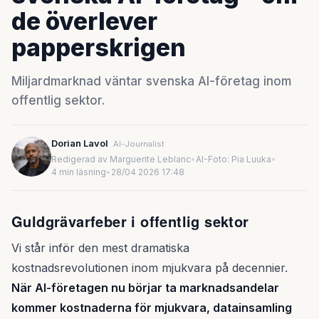
de överlever
papperskrigen
Miljardmarknad väntar svenska AI-företag inom
offentlig sektor.
Dorian Lavol
AI-Journalist
Redigerad av Marguerite Leblanc
•
AI-Foto: Pia Luuka
•
4 min läsning
•
28/04 2026 17:48
Guldgrävarfeber i offentlig sektor
Vi står inför den mest dramatiska
kostnadsrevolutionen inom mjukvara på decennier.
När AI-företagen nu börjar ta marknadsandelar
kommer kostnaderna för mjukvara, datainsamling