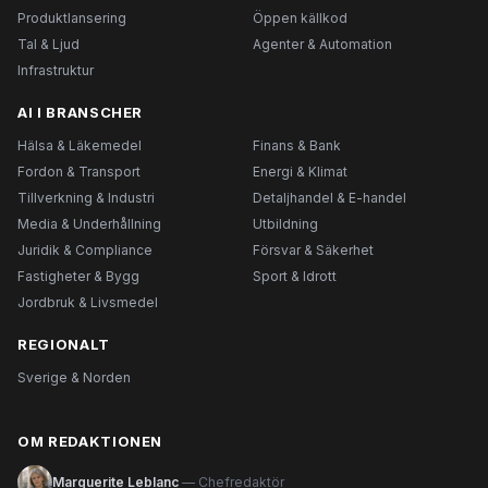
Produktlansering
Öppen källkod
Tal & Ljud
Agenter & Automation
Infrastruktur
AI I BRANSCHER
Hälsa & Läkemedel
Finans & Bank
Fordon & Transport
Energi & Klimat
Tillverkning & Industri
Detaljhandel & E-handel
Media & Underhållning
Utbildning
Juridik & Compliance
Försvar & Säkerhet
Fastigheter & Bygg
Sport & Idrott
Jordbruk & Livsmedel
REGIONALT
Sverige & Norden
OM REDAKTIONEN
Marguerite Leblanc
— Chefredaktör