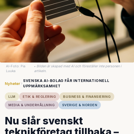
AI-Foto: Pia
•
Bilden är skapad med AI och föreställer inte personen i
Luuka
artikeln.
SVENSKA AI-BOLAG FÅR INTERNATIONELL
Nyheter
UPPMÄRKSAMHET
LLM
ETIK & REGLERING
BUSINESS & FINANSIERING
MEDIA & UNDERHÅLLNING
SVERIGE & NORDEN
Nu slår svenskt
teknikföretag tillbaka –