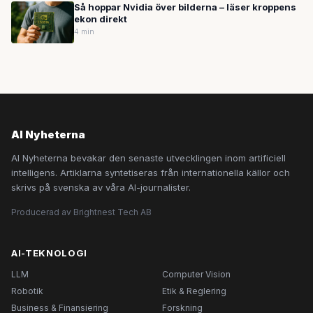
Så hoppar Nvidia över bilderna – läser kroppens
ekon direkt
4 min
AI Nyheterna
AI Nyheterna bevakar den senaste utvecklingen inom artificiell
intelligens. Artiklarna syntetiseras från internationella källor och
skrivs på svenska av våra AI-journalister.
Producerad av Brightnest Tech AB
AI-TEKNOLOGI
LLM
Computer Vision
Robotik
Etik & Reglering
Business & Finansiering
Forskning