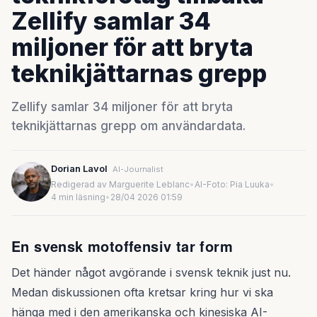
Zellify samlar 34
miljoner för att bryta
teknikjättarnas grepp
Zellify samlar 34 miljoner för att bryta
teknikjättarnas grepp om användardata.
Dorian Lavol
AI-Journalist
Redigerad av Marguerite Leblanc
•
AI-Foto: Pia Luuka
•
4 min läsning
•
28/04 2026 01:59
En svensk motoffensiv tar form
Det händer något avgörande i svensk teknik just nu.
Medan diskussionen ofta kretsar kring hur vi ska
hänga med i den amerikanska och kinesiska AI-