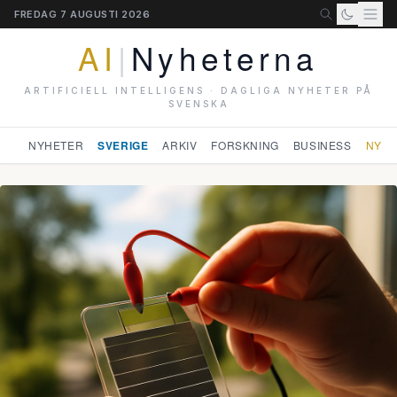
FREDAG 7 AUGUSTI 2026
AI
|
Nyheterna
ARTIFICIELL INTELLIGENS · DAGLIGA NYHETER PÅ
SVENSKA
NYHETER
SVERIGE
ARKIV
FORSKNING
BUSINESS
NYHE