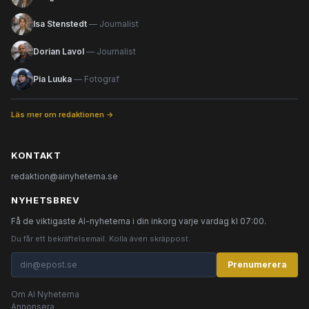
Isa Stenstedt
— Journalist
Dorian Lavol
— Journalist
Pia Luuka
— Fotograf
Läs mer om redaktionen →
KONTAKT
redaktion@ainyheterna.se
NYHETSBREV
Få de viktigaste AI-nyheterna i din inkorg varje vardag kl 07:00.
Du får ett bekräftelsemail. Kolla även skräppost.
Prenumerera
Om AI Nyheterna
Annonsera