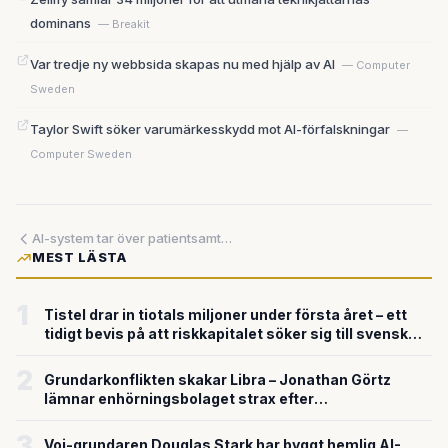
dominans
— Breakit
Var tredje ny webbsida skapas nu med hjälp av AI
— Computer
Sweden
Taylor Swift söker varumärkesskydd mot AI-förfalskningar
—
Computer Sweden
AI-system tar över patientsamtal – läkarförsäkringar stiger för sjunde året i rad
MEST LÄSTA
1
Tistel drar in tiotals miljoner under första året – ett
tidigt bevis på att riskkapitalet söker sig till svensk
försvarsteknik
2
Grundarkonflikten skakar Libra – Jonathan Görtz
lämnar enhörningsbolaget strax efter
miljardvärderingen
3
Voi-grundaren Douglas Stark har byggt hemlig AI-