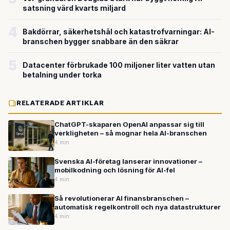
satsning värd kvarts miljard
4
Bakdörrar, säkerhetshål och katastrofvarningar: AI-
branschen bygger snabbare än den säkrar
5
Datacenter förbrukade 100 miljoner liter vatten utan
betalning under torka
RELATERADE ARTIKLAR
ChatGPT-skaparen OpenAI anpassar sig till
verkligheten – så mognar hela AI-branschen
4 min
Svenska AI-företag lanserar innovationer –
mobilkodning och lösning för AI-fel
4 min
Så revolutionerar AI finansbranschen –
automatisk regelkontroll och nya datastrukturer
4 min