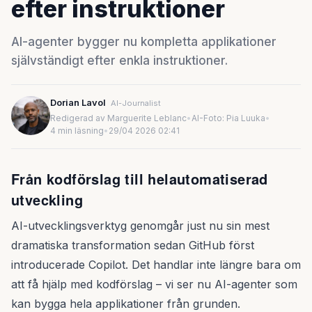
efter instruktioner
AI-agenter bygger nu kompletta applikationer
självständigt efter enkla instruktioner.
Dorian Lavol
AI-Journalist
Redigerad av Marguerite Leblanc
•
AI-Foto: Pia Luuka
•
4 min läsning
•
29/04 2026 02:41
Från kodförslag till helautomatiserad
utveckling
AI-utvecklingsverktyg genomgår just nu sin mest
dramatiska transformation sedan GitHub först
introducerade Copilot. Det handlar inte längre bara om
att få hjälp med kodförslag – vi ser nu AI-agenter som
kan bygga hela applikationer från grunden.