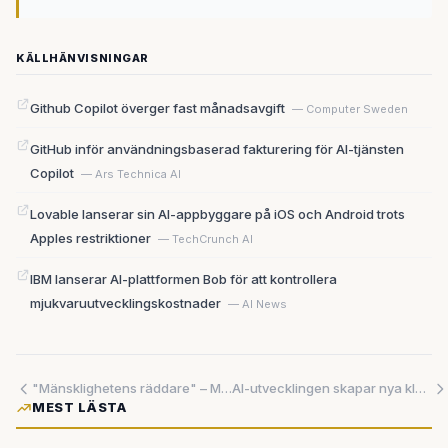
KÄLLHÄNVISNINGAR
Github Copilot överger fast månadsavgift
— Computer Sweden
GitHub inför användningsbaserad fakturering för AI-tjänsten
Copilot
— Ars Technica AI
Lovable lanserar sin AI-appbyggare på iOS och Android trots
Apples restriktioner
— TechCrunch AI
IBM lanserar AI-plattformen Bob för att kontrollera
mjukvaruutvecklingskostnader
— AI News
"Mänsklighetens räddare" – Musk vittnar mot sin egen medgrundare i AI-striden som kan avgöra allt
AI-utvecklingen skapar nya klyftor i svenskt näringsliv
MEST LÄSTA