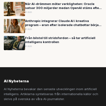
När AI-drömmen möter verkligheten: Oracle
satsar 300 miljarder medan OpenAI stäms efter
skolskjutning
4 min
Anthropic integrerar Claude AI i kreativa
program – eran efter isolerade chatbottar börjar
ta slut
4 min
Från bilstol till stridsfordon – så tar artificiell
intelligens kontrollen
4 min
AI Nyheterna
AI Nyheterna bevakar den senaste utvecklingen inom artificiell
intelligens. Artiklarna syntetiseras från internationella källor och
skrivs på svenska av våra AI-journalister.