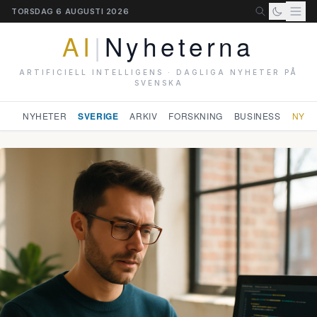
TORSDAG 6 AUGUSTI 2026
AI
|
Nyheterna
ARTIFICIELL INTELLIGENS · DAGLIGA NYHETER PÅ
SVENSKA
NYHETER
SVERIGE
ARKIV
FORSKNING
BUSINESS
NYHE