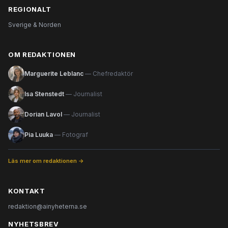
REGIONALT
Sverige & Norden
OM REDAKTIONEN
Marguerite Leblanc
— Chefredaktör
Isa Stenstedt
— Journalist
Dorian Lavol
— Journalist
Pia Luuka
— Fotograf
Läs mer om redaktionen →
KONTAKT
redaktion@ainyheterna.se
NYHETSBREV