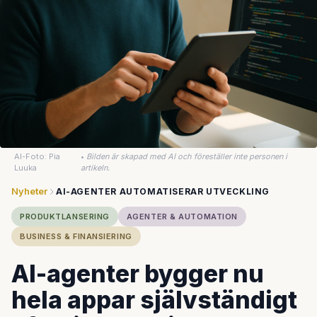
AI-Foto: Pia
•
Bilden är skapad med AI och föreställer inte personen i
Luuka
artikeln.
Nyheter
AI-AGENTER AUTOMATISERAR UTVECKLING
PRODUKTLANSERING
AGENTER & AUTOMATION
BUSINESS & FINANSIERING
AI-agenter bygger nu
hela appar självständigt