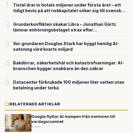
1
Tistel drar in tiotals miljoner under första året – ett
tidigt bevis på att riskkapitalet söker sig till svensk
försvarsteknik
2
Grundarkonflikten skakar Libra – Jonathan Görtz
lämnar enhörningsbolaget strax efter
miljardvärderingen
3
Voi-grundaren Douglas Stark har byggt hemlig AI-
satsning värd kvarts miljard
4
Bakdörrar, säkerhetshål och katastrofvarningar: AI-
branschen bygger snabbare än den säkrar
5
Datacenter förbrukade 100 miljoner liter vatten utan
betalning under torka
RELATERADE ARTIKLAR
Google flyttar AI-kampen från kontoren till
vardagsrummet
4 min