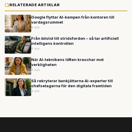
RELATERADE ARTIKLAR
Google flyttar AI-kampen från kontoren till
vardagsrummet
4 min
Från bilstol till stridsfordon – så tar artificiell
intelligens kontrollen
4 min
När AI-teknikens löften kraschar mot
verkligheten
4 min
Så rekryterar bankjättarna AI-experter till
chefsetagerna för den digitala framtiden
4 min