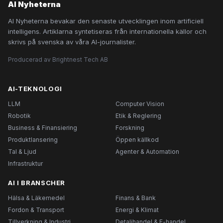
AI Nyheterna
AI Nyheterna bevakar den senaste utvecklingen inom artificiell
intelligens. Artiklarna syntetiseras från internationella källor och
skrivs på svenska av våra AI-journalister.
Producerad av Brightnest Tech AB
AI-TEKNOLOGI
LLM
Computer Vision
Robotik
Etik & Reglering
Business & Finansiering
Forskning
Produktlansering
Öppen källkod
Tal & Ljud
Agenter & Automation
Infrastruktur
AI I BRANSCHER
Hälsa & Läkemedel
Finans & Bank
Fordon & Transport
Energi & Klimat
Tillverkning & Industri
Detaljhandel & E-handel