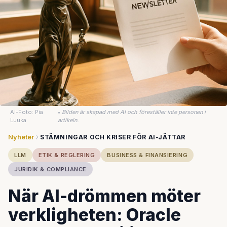
AI-Foto: Pia
•
Bilden är skapad med AI och föreställer inte personen i
Luuka
artikeln.
Nyheter
STÄMNINGAR OCH KRISER FÖR AI-JÄTTAR
LLM
ETIK & REGLERING
BUSINESS & FINANSIERING
JURIDIK & COMPLIANCE
När AI-drömmen möter
verkligheten: Oracle