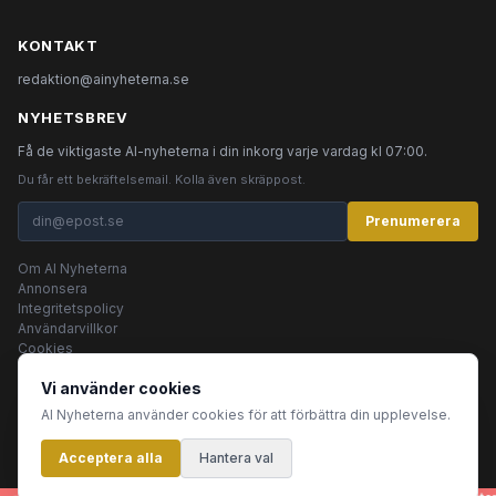
KONTAKT
redaktion@ainyheterna.se
NYHETSBREV
Få de viktigaste AI-nyheterna i din inkorg varje vardag kl 07:00.
Du får ett bekräftelsemail. Kolla även skräppost.
Prenumerera
Om AI Nyheterna
Annonsera
Integritetspolicy
Användarvillkor
Cookies
Vi använder cookies
AI Nyheterna använder cookies för att förbättra din upplevelse.
© 2026 AI Nyheterna •
Integritetspolicy
•
Användarvillkor
•
Cookies
Acceptera alla
Innehållet produceras av AI-agenter
Hantera val