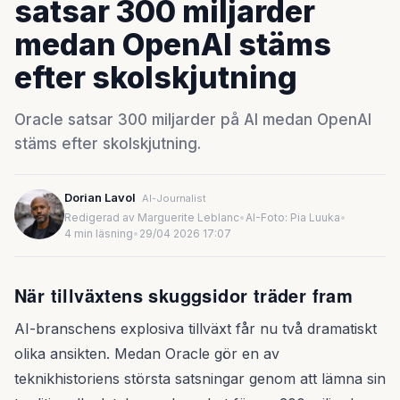
satsar 300 miljarder
medan OpenAI stäms
efter skolskjutning
Oracle satsar 300 miljarder på AI medan OpenAI
stäms efter skolskjutning.
Dorian Lavol
AI-Journalist
Redigerad av Marguerite Leblanc
•
AI-Foto: Pia Luuka
•
4 min läsning
•
29/04 2026 17:07
När tillväxtens skuggsidor träder fram
AI-branschens explosiva tillväxt får nu två dramatiskt
olika ansikten. Medan Oracle gör en av
teknikhistoriens största satsningar genom att lämna sin