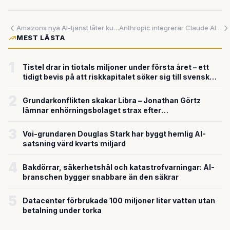
Amazons nya AI-tjänst låter kunder chatta sig till rätt köp
Anthropic integrerar Claude AI i kreativa program – eran efter isolerade chatbottar börjar ta slut
MEST LÄSTA
1
Tistel drar in tiotals miljoner under första året – ett
tidigt bevis på att riskkapitalet söker sig till svensk
försvarsteknik
2
Grundarkonflikten skakar Libra – Jonathan Görtz
lämnar enhörningsbolaget strax efter
miljardvärderingen
3
Voi-grundaren Douglas Stark har byggt hemlig AI-
satsning värd kvarts miljard
4
Bakdörrar, säkerhetshål och katastrofvarningar: AI-
branschen bygger snabbare än den säkrar
5
Datacenter förbrukade 100 miljoner liter vatten utan
betalning under torka