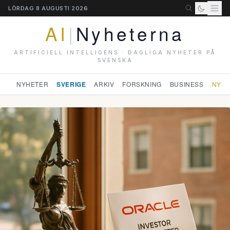
LÖRDAG 8 AUGUSTI 2026
AI
|
Nyheterna
ARTIFICIELL INTELLIGENS · DAGLIGA NYHETER PÅ
SVENSKA
NYHETER
SVERIGE
ARKIV
FORSKNING
BUSINESS
NYHE