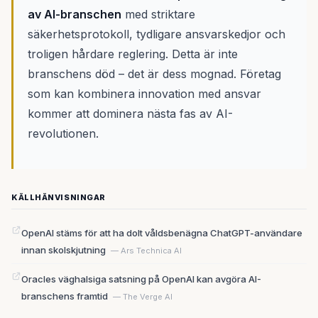
av AI-branschen
med striktare
säkerhetsprotokoll, tydligare ansvarskedjor och
troligen hårdare reglering. Detta är inte
branschens död – det är dess mognad. Företag
som kan kombinera innovation med ansvar
kommer att dominera nästa fas av AI-
revolutionen.
KÄLLHÄNVISNINGAR
OpenAI stäms för att ha dolt våldsbenägna ChatGPT-användare
innan skolskjutning
— Ars Technica AI
Oracles väghalsiga satsning på OpenAI kan avgöra AI-
branschens framtid
— The Verge AI