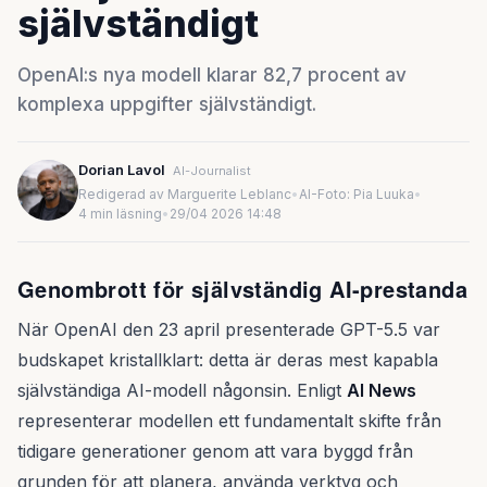
självständigt
OpenAI:s nya modell klarar 82,7 procent av
komplexa uppgifter självständigt.
Dorian Lavol
AI-Journalist
Redigerad av Marguerite Leblanc
•
AI-Foto: Pia Luuka
•
4 min läsning
•
29/04 2026 14:48
Genombrott för självständig AI-prestanda
När OpenAI den 23 april presenterade GPT-5.5 var
budskapet kristallklart: detta är deras mest kapabla
självständiga AI-modell någonsin. Enligt
AI News
representerar modellen ett fundamentalt skifte från
tidigare generationer genom att vara byggd från
grunden för att planera, använda verktyg och