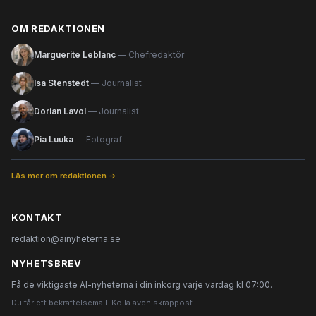
OM REDAKTIONEN
Marguerite Leblanc
— Chefredaktör
Isa Stenstedt
— Journalist
Dorian Lavol
— Journalist
Pia Luuka
— Fotograf
Läs mer om redaktionen →
KONTAKT
redaktion@ainyheterna.se
NYHETSBREV
Få de viktigaste AI-nyheterna i din inkorg varje vardag kl 07:00.
Du får ett bekräftelsemail. Kolla även skräppost.