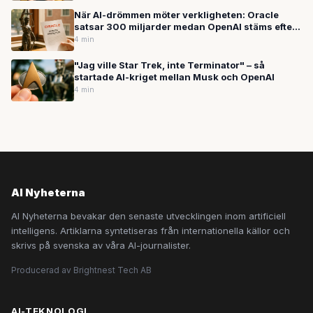
När AI-drömmen möter verkligheten: Oracle
satsar 300 miljarder medan OpenAI stäms efter
skolskjutning
4 min
"Jag ville Star Trek, inte Terminator" – så
startade AI-kriget mellan Musk och OpenAI
4 min
AI Nyheterna
AI Nyheterna bevakar den senaste utvecklingen inom artificiell
intelligens. Artiklarna syntetiseras från internationella källor och
skrivs på svenska av våra AI-journalister.
Producerad av Brightnest Tech AB
AI-TEKNOLOGI