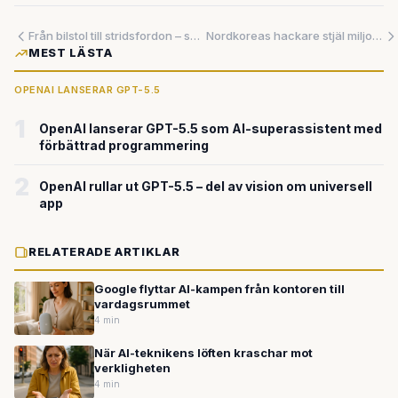
Från bilstol till stridsfordon – så tar artificiell intelligens kontrollen
Nordkoreas hackare stjäl miljoner med AI – nu kan vem som helst bli cyberexpert
MEST LÄSTA
OPENAI LANSERAR GPT-5.5
1
OpenAI lanserar GPT-5.5 som AI-superassistent med
förbättrad programmering
2
OpenAI rullar ut GPT-5.5 – del av vision om universell
app
RELATERADE ARTIKLAR
Google flyttar AI-kampen från kontoren till
vardagsrummet
4 min
När AI-teknikens löften kraschar mot
verkligheten
4 min