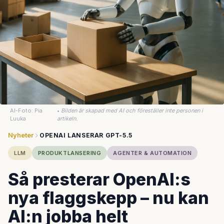
AI-Foto: Pia
•
Bilden är skapad med AI och föreställer inte personen i
Luuka
artikeln.
Nyheter
OPENAI LANSERAR GPT-5.5
LLM
PRODUKTLANSERING
AGENTER & AUTOMATION
Så presterar OpenAI:s
nya flaggskepp – nu kan
AI:n jobba helt