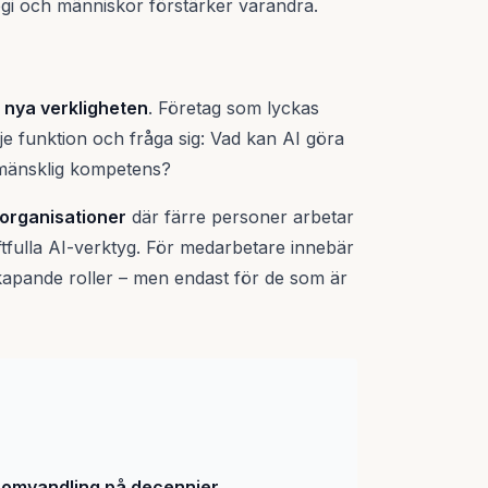
ogi och människor förstärker varandra.
 nya verkligheten
. Företag som lyckas
 funktion och fråga sig: Vad kan AI göra
 mänsklig kompetens?
organisationer
där färre personer arbetar
ftfulla AI-verktyg. För medarbetare innebär
kapande roller – men endast för de som är
a omvandling på decennier.