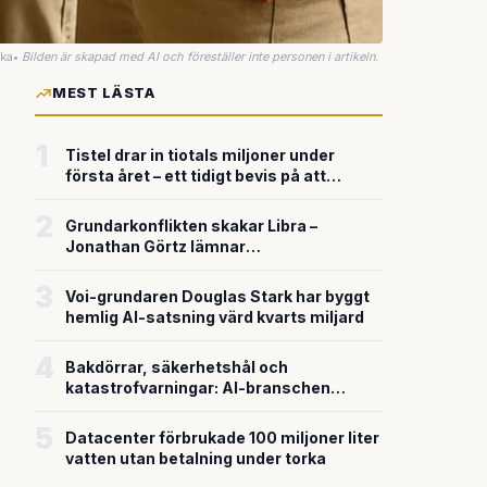
uka
•
Bilden är skapad med AI och föreställer inte personen i artikeln.
MEST LÄSTA
1
Tistel drar in tiotals miljoner under
första året – ett tidigt bevis på att
riskkapitalet söker sig till svensk
försvarsteknik
2
Grundarkonflikten skakar Libra –
Jonathan Görtz lämnar
enhörningsbolaget strax efter
miljardvärderingen
3
Voi-grundaren Douglas Stark har byggt
hemlig AI-satsning värd kvarts miljard
4
Bakdörrar, säkerhetshål och
katastrofvarningar: AI-branschen
bygger snabbare än den säkrar
5
Datacenter förbrukade 100 miljoner liter
vatten utan betalning under torka