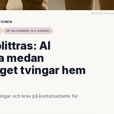
AI-Foto: Pia Lu
TIONEN
DETALJHANDEL & E-HANDEL
ittras: AI
da medan
get tvingar hem
ningar och krav på kontorsarbete för