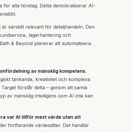
a för alla företag. Detta demokratiserar AI-
 snabbt.
 särskilt relevant för detaljhandeln. Den
kundservice, lagerhantering och
Bath & Beyond planerar att automatisera.
n omfördelning av mänsklig kompetens
.
egiskt tänkande, kreativitet och komplexa
Target förstår detta – genom att samla
typ av mänsklig intelligens som AI inte kan
era var AI tillför mest värde utan att
r fortfarande värdesätter. Det handlar