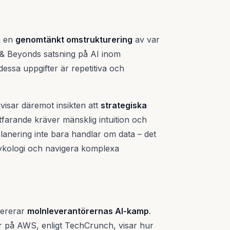
an en
genomtänkt omstrukturering
av var
 & Beyonds satsning på AI inom
dessa uppgifter är repetitiva och
 visar däremot insikten att
strategiska
tfarande kräver mänsklig intuition och
planering inte bara handlar om data – det
sykologi och navigera komplexa
lererar
molnleverantörernas AI-kamp
.
 på AWS, enligt TechCrunch, visar hur