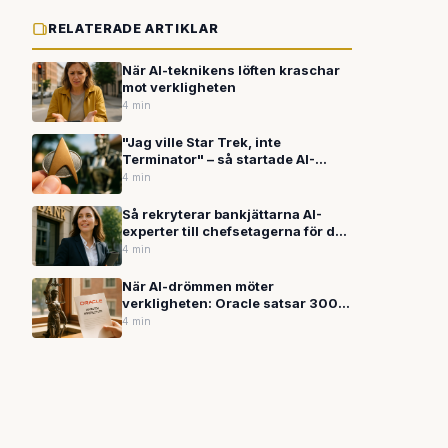
RELATERADE ARTIKLAR
När AI-teknikens löften kraschar
mot verkligheten
4 min
"Jag ville Star Trek, inte
Terminator" – så startade AI-
kriget mellan Musk och OpenAI
4 min
Så rekryterar bankjättarna AI-
experter till chefsetagerna för den
digitala framtiden
4 min
När AI-drömmen möter
verkligheten: Oracle satsar 300
miljarder medan OpenAI stäms
4 min
efter skolskjutning