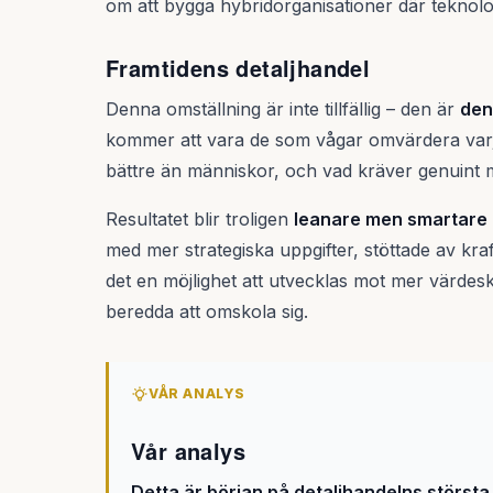
om att bygga hybridorganisationer där teknol
Framtidens detaljhandel
Denna omställning är inte tillfällig – den är
den
kommer att vara de som vågar omvärdera varje
bättre än människor, och vad kräver genuint
Resultatet blir troligen
leanare men smartare 
med mer strategiska uppgifter, stöttade av kra
det en möjlighet att utvecklas mot mer värdes
beredda att omskola sig.
VÅR ANALYS
Vår analys
Detta är början på detaljhandelns störst