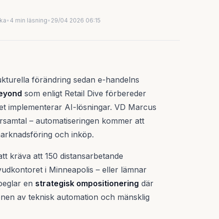
uka
•
4 min läsning
•
29/04 2026 06:15
rukturella förändring sedan e-handelns
Beyond
som enligt Retail Dive förbereder
et implementerar AI-lösningar. VD Marcus
rsamtal – automatiseringen kommer att
marknadsföring och inköp.
att kräva att 150 distansarbetande
vudkontoret i Minneapolis – eller lämnar
speglar en
strategisk ompositionering
där
ionen av teknisk automation och mänsklig