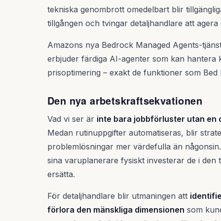
tekniska genombrott omedelbart blir tillgänglig
tillgången och tvingar detaljhandlare att agera
Amazons nya Bedrock Managed Agents-tjänst är
erbjuder färdiga AI-agenter som kan hantera 
prisoptimering – exakt de funktioner som Bed 
Den nya arbetskraftsekvationen
Vad vi ser är
inte bara jobbförluster utan e
Medan rutinuppgifter automatiseras, blir strat
problemlösningar mer värdefulla än någonsin. 
sina varuplanerare fysiskt investerar de i den 
ersätta.
För detaljhandlare blir utmaningen att
identifi
förlora den mänskliga dimensionen
som kunde