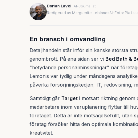
Dorian Lavol
AI-Journalist
Redigerad av Marguerite Leblanc
•
AI-Foto: Pia Lu
En bransch i omvandling
Detaljhandeln står inför sin kanske största st
genombrott. På ena sidan ser vi
Bed Bath & 
"betydande personalminskningar" när företag
Lemonis var tydlig under måndagens analytike
påverka försörjningskedjan, IT, redovisning, 
Samtidigt går
Target
i motsatt riktning genom 
medarbetare inom varuplanering flyttar till hu
företaget. Detta är inte motsägelsefullt, utan 
företag försöker hitta den optimala kombinat
kreativitet.