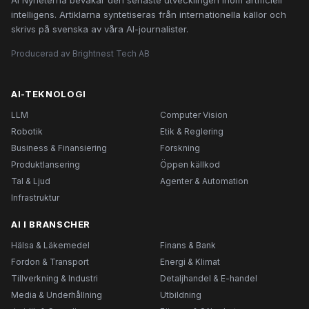
AI Nyheterna bevakar den senaste utvecklingen inom artificiell
intelligens. Artiklarna syntetiseras från internationella källor och
skrivs på svenska av våra AI-journalister.
Producerad av Brightnest Tech AB
AI-TEKNOLOGI
LLM
Computer Vision
Robotik
Etik & Reglering
Business & Finansiering
Forskning
Produktlansering
Öppen källkod
Tal & Ljud
Agenter & Automation
Infrastruktur
AI I BRANSCHER
Hälsa & Läkemedel
Finans & Bank
Fordon & Transport
Energi & Klimat
Tillverkning & Industri
Detaljhandel & E-handel
Media & Underhållning
Utbildning