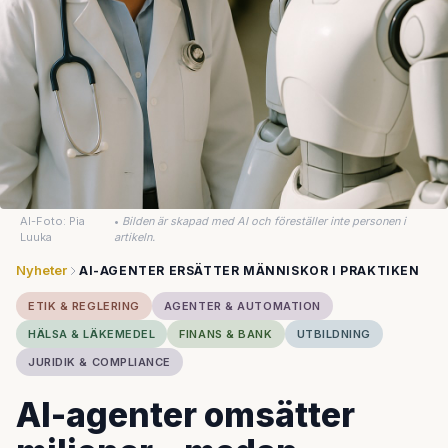
AI-Foto: Pia
•
Bilden är skapad med AI och föreställer inte personen i
Luuka
artikeln.
Nyheter
AI-AGENTER ERSÄTTER MÄNNISKOR I PRAKTIKEN
ETIK & REGLERING
AGENTER & AUTOMATION
HÄLSA & LÄKEMEDEL
FINANS & BANK
UTBILDNING
JURIDIK & COMPLIANCE
AI-agenter omsätter