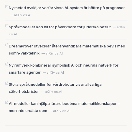
Ny metod avslöjar varför vissa AI-system är bättre på prognoser
— arXiv cs.AI
Språkmodeller kan bli för påverkbara för juridiska beslut
— arXiv
cs.AI
DreamProver utvecklar återanvändbara matematiska bevis med
sömn-vak-teknik
— arXiv cs.AI
Ny ramverk kombinerar symbolisk AI och neurala nätverk för
smartare agenter
— arXiv cs.AI
Stora språkmodeller för vårdrobotar visar allvarliga
säkerhetsbrister
— arXiv cs.AI
AI-modeller kan hjälpa lärare bedöma matematikkunskaper –
men inte ersätta dem
— arXiv cs.AI