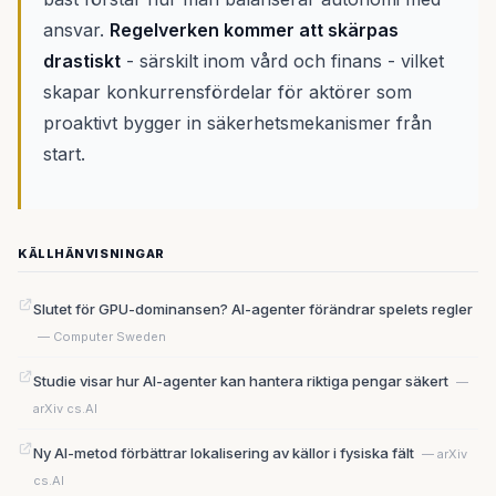
ansvar.
Regelverken kommer att skärpas
drastiskt
- särskilt inom vård och finans - vilket
skapar konkurrensfördelar för aktörer som
proaktivt bygger in säkerhetsmekanismer från
start.
KÄLLHÄNVISNINGAR
Slutet för GPU-dominansen? AI-agenter förändrar spelets regler
— Computer Sweden
Studie visar hur AI-agenter kan hantera riktiga pengar säkert
—
arXiv cs.AI
Ny AI-metod förbättrar lokalisering av källor i fysiska fält
— arXiv
cs.AI