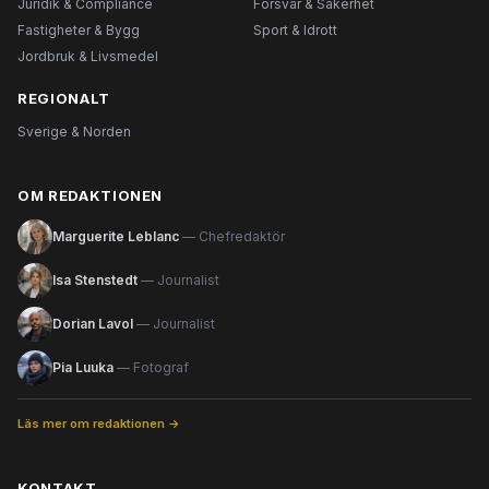
Juridik & Compliance
Försvar & Säkerhet
Fastigheter & Bygg
Sport & Idrott
Jordbruk & Livsmedel
REGIONALT
Sverige & Norden
OM REDAKTIONEN
Marguerite Leblanc
— Chefredaktör
Isa Stenstedt
— Journalist
Dorian Lavol
— Journalist
Pia Luuka
— Fotograf
Läs mer om redaktionen →
KONTAKT