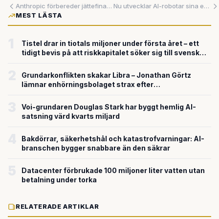
Anthropic förbereder jättefinansiering – kan värderas till 850 miljarder dollar
Nu utvecklar AI-robotar sina egna algoritmer – och slår mänskliga experter
MEST LÄSTA
1
Tistel drar in tiotals miljoner under första året – ett
tidigt bevis på att riskkapitalet söker sig till svensk
försvarsteknik
2
Grundarkonflikten skakar Libra – Jonathan Görtz
lämnar enhörningsbolaget strax efter
miljardvärderingen
3
Voi-grundaren Douglas Stark har byggt hemlig AI-
satsning värd kvarts miljard
4
Bakdörrar, säkerhetshål och katastrofvarningar: AI-
branschen bygger snabbare än den säkrar
5
Datacenter förbrukade 100 miljoner liter vatten utan
betalning under torka
RELATERADE ARTIKLAR