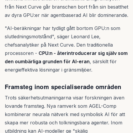
från Next Curve går branschen bort från sin besatthet
av dyra GPU:er när agentbaserad AI blir dominerande.
"AI-beräkningar har tydligt gått bortom GPU:n som
slutledningsmotstånd", säger Leonard Lee,
chefsanalytiker på Next Curve. Den traditionella
processoren -
CPU:n - återintroducerar sig själv som
den oumbärliga grunden för AI-eran
, särskilt för
energieffektiva lösningar i gränsmiljöer.
Framsteg inom specialiserade områden
Trots säkerhetsutmaningarna visar forskningen även
lovande framsteg. Nya ramverk som AGEL-Comp
kombinerar neurala nätverk med symbolisk AI för att
skapa mer robusta och tolkningsbara agenter. Inom
utbildning kan AI-modeller ge "skälig