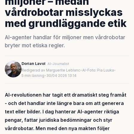
miljoner – medan
vårdrobotar misslyckas
med grundläggande etik
AI-agenter handlar för miljoner men vårdrobotar
bryter mot etiska regler.
Dorian Lavol
AI-Journalist
Redigerad av Marguerite Leblanc
•
AI-Foto: Pia Luuka
•
5 min läsning
•
30/04 2026 13:14
AI-revolutionen har tagit ett dramatiskt steg framåt
- och det handlar inte längre bara om att generera
text eller bilder. I dag hanterar AI-agenter riktiga
pengar, fattar juridiska bedömningar och styr
vårdrobotar. Men med den nya makten följer