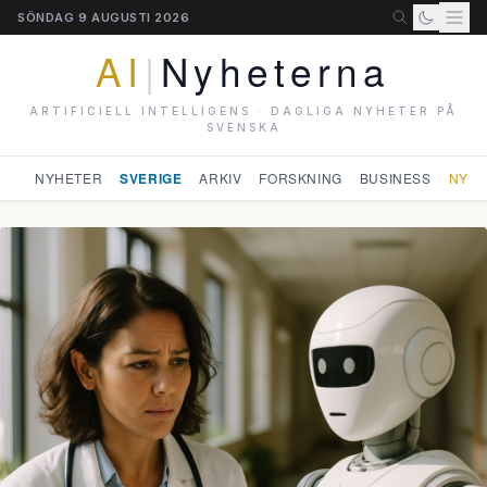
SÖNDAG 9 AUGUSTI 2026
AI
|
Nyheterna
ARTIFICIELL INTELLIGENS · DAGLIGA NYHETER PÅ
SVENSKA
NYHETER
SVERIGE
ARKIV
FORSKNING
BUSINESS
NYHE