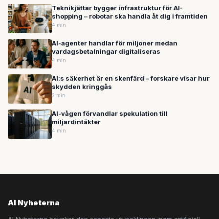
Teknikjättar bygger infrastruktur för AI-
shopping – robotar ska handla åt dig i framtiden
4 min
AI-agenter handlar för miljoner medan
vardagsbetalningar digitaliseras
4 min
AI:s säkerhet är en skenfärd – forskare visar hur
skydden kringgås
2 min
AI-vågen förvandlar spekulation till
miljardintäkter
4 min
AI Nyheterna