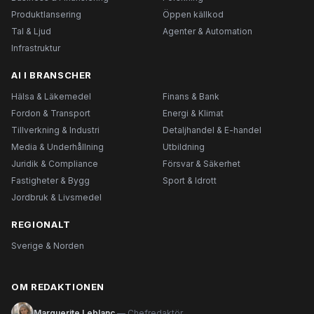
Produktlansering
Öppen källkod
Tal & Ljud
Agenter & Automation
Infrastruktur
AI I BRANSCHER
Hälsa & Läkemedel
Finans & Bank
Fordon & Transport
Energi & Klimat
Tillverkning & Industri
Detaljhandel & E-handel
Media & Underhållning
Utbildning
Juridik & Compliance
Försvar & Säkerhet
Fastigheter & Bygg
Sport & Idrott
Jordbruk & Livsmedel
REGIONALT
Sverige & Norden
OM REDAKTIONEN
Marguerite Leblanc
— Chefredaktör