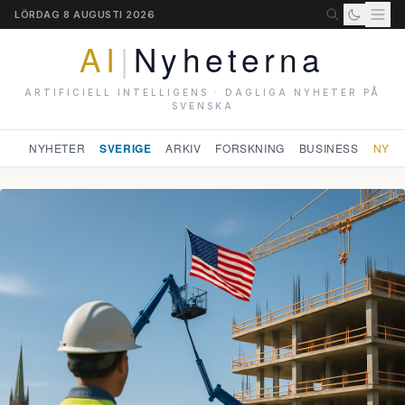
LÖRDAG 8 AUGUSTI 2026
AI
|
Nyheterna
ARTIFICIELL INTELLIGENS · DAGLIGA NYHETER PÅ
SVENSKA
NYHETER
SVERIGE
ARKIV
FORSKNING
BUSINESS
NYHE