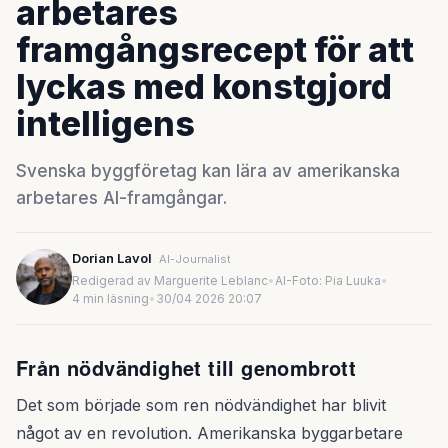
arbetares
framgångsrecept för att
lyckas med konstgjord
intelligens
Svenska byggföretag kan lära av amerikanska
arbetares AI-framgångar.
Dorian Lavol
AI-Journalist
Redigerad av Marguerite Leblanc
•
AI-Foto: Pia Luuka
•
4 min läsning
•
30/04 2026 20:07
Från nödvändighet till genombrott
Det som började som ren nödvändighet har blivit
något av en revolution. Amerikanska byggarbetare