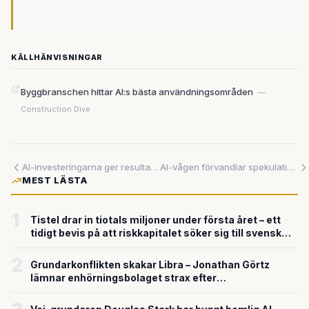
KÄLLHÄNVISNINGAR
Byggbranschen hittar AI:s bästa användningsområden
—
Construction Dive
AI-investeringarna ger resultat – medan Metas metaverse kostat 800 miljarder i förluster
AI-vågen förvandlar spekulation till miljardintäkter
MEST LÄSTA
1
Tistel drar in tiotals miljoner under första året – ett
tidigt bevis på att riskkapitalet söker sig till svensk
försvarsteknik
2
Grundarkonflikten skakar Libra – Jonathan Görtz
lämnar enhörningsbolaget strax efter
miljardvärderingen