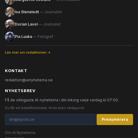
Isa Stenstedt
— Journalist
Dorian Lavol
— Journalist
Pia Luuka
— Fotograf
Läs mer om redaktionen →
KONTAKT
redaktion@ainyheterna.se
NYHETSBREV
Få de viktigaste AI-nyheterna i din inkorg varje vardag kl 07:00.
Du får ett bekräftelsemail. Kolla även skräppost.
Prenumerera
Om AI Nyheterna