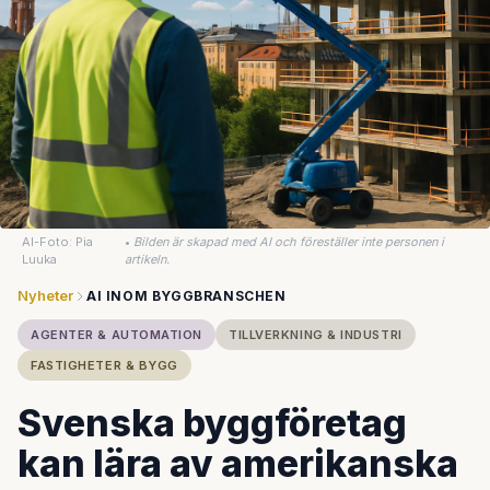
AI-Foto: Pia
•
Bilden är skapad med AI och föreställer inte personen i
Luuka
artikeln.
Nyheter
AI INOM BYGGBRANSCHEN
AGENTER & AUTOMATION
TILLVERKNING & INDUSTRI
FASTIGHETER & BYGG
Svenska byggföretag
kan lära av amerikanska