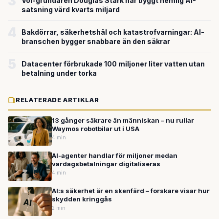
3
Voi-grundaren Douglas Stark har byggt hemlig AI-
satsning värd kvarts miljard
4
Bakdörrar, säkerhetshål och katastrofvarningar: AI-
branschen bygger snabbare än den säkrar
5
Datacenter förbrukade 100 miljoner liter vatten utan
betalning under torka
RELATERADE ARTIKLAR
13 gånger säkrare än människan – nu rullar
Waymos robotbilar ut i USA
4 min
AI-agenter handlar för miljoner medan
vardagsbetalningar digitaliseras
4 min
AI:s säkerhet är en skenfärd – forskare visar hur
skydden kringgås
2 min