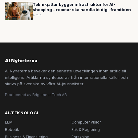
Teknikjättar bygger infrastruktur för AI-
shopping – robotar ska handla åt dig i framtiden
4 min
AI Nyheterna
AI Nyheterna bevakar den senaste utvecklingen inom artificiell
intelligens. Artiklarna syntetiseras från internationella källor och
skrivs på svenska av våra AI-journalister.
Producerad av Brightnest Tech AB
AI-TEKNOLOGI
LLM
Computer Vision
Robotik
Etik & Reglering
Business & Finansiering
Forskning