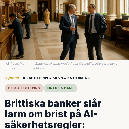
AI-Foto: Pia
•
Bilden är skapad med AI och föreställer inte personen i
Luuka
artikeln.
Nyheter
AI-REGLERING SAKNAR STYRNING
ETIK & REGLERING
FINANS & BANK
Brittiska banker slår
larm om brist på AI-
säkerhetsregler: