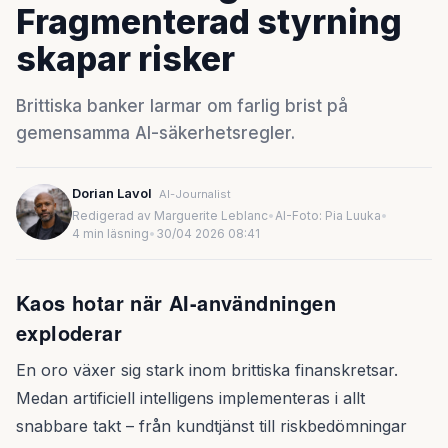
Fragmenterad styrning
skapar risker
Brittiska banker larmar om farlig brist på
gemensamma AI-säkerhetsregler.
Dorian Lavol
AI-Journalist
Redigerad av Marguerite Leblanc
•
AI-Foto: Pia Luuka
•
4 min läsning
•
30/04 2026 08:41
Kaos hotar när AI-användningen
exploderar
En oro växer sig stark inom brittiska finanskretsar.
Medan artificiell intelligens implementeras i allt
snabbare takt – från kundtjänst till riskbedömningar