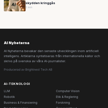
skydden kringgås
2 min
AI Nyheterna
AI Nyheterna bevakar den senaste utvecklingen inom artificiell
intelligens. Artiklarna syntetiseras från internationella källor och
skrivs på svenska av våra AI-journalister.
Producerad av Brightnest Tech AB
AI-TEKNOLOGI
LLM
Computer Vision
Robotik
Etik & Reglering
Business & Finansiering
Forskning