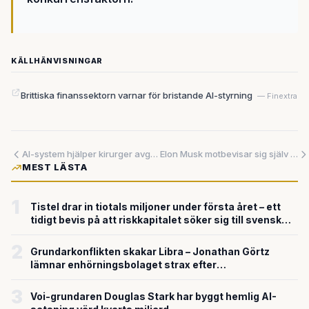
KÄLLHÄNVISNINGAR
Brittiska finanssektorn varnar för bristande AI-styrning
— Finextra
AI-system hjälper kirurger avgränsa tumörer med 96% träffsäkerhet – så kan tekniken förändra svensk sjukvård
Elon Musk motbevisar sig själv under ed – AI-stämningen i fara
MEST LÄSTA
1
Tistel drar in tiotals miljoner under första året – ett
tidigt bevis på att riskkapitalet söker sig till svensk
försvarsteknik
2
Grundarkonflikten skakar Libra – Jonathan Görtz
lämnar enhörningsbolaget strax efter
miljardvärderingen
3
Voi-grundaren Douglas Stark har byggt hemlig AI-