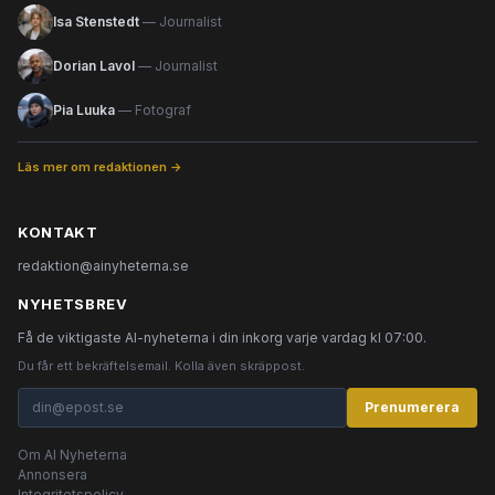
Isa Stenstedt
— Journalist
Dorian Lavol
— Journalist
Pia Luuka
— Fotograf
Läs mer om redaktionen →
KONTAKT
redaktion@ainyheterna.se
NYHETSBREV
Få de viktigaste AI-nyheterna i din inkorg varje vardag kl 07:00.
Du får ett bekräftelsemail. Kolla även skräppost.
Prenumerera
Om AI Nyheterna
Annonsera
Integritetspolicy