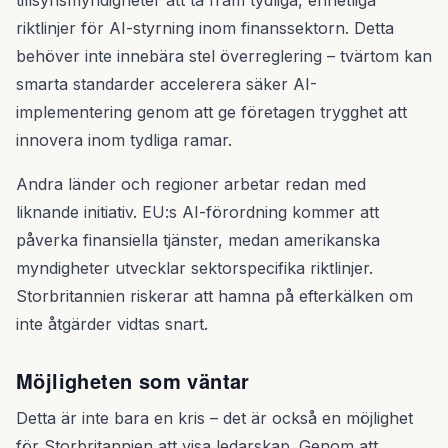
tillsynsmyndigheter att ta fram tydliga, enhetliga
riktlinjer för AI-styrning inom finanssektorn. Detta
behöver inte innebära stel överreglering – tvärtom kan
smarta standarder accelerera säker AI-
implementering genom att ge företagen trygghet att
innovera inom tydliga ramar.
Andra länder och regioner arbetar redan med
liknande initiativ. EU:s AI-förordning kommer att
påverka finansiella tjänster, medan amerikanska
myndigheter utvecklar sektorspecifika riktlinjer.
Storbritannien riskerar att hamna på efterkälken om
inte åtgärder vidtas snart.
Möjligheten som väntar
Detta är inte bara en kris – det är också en möjlighet
för Storbritannien att visa ledarskap. Genom att