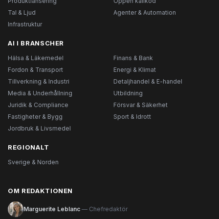
Produktlansering
Öppen källkod
Tal & Ljud
Agenter & Automation
Infrastruktur
AI I BRANSCHER
Hälsa & Läkemedel
Finans & Bank
Fordon & Transport
Energi & Klimat
Tillverkning & Industri
Detaljhandel & E-handel
Media & Underhållning
Utbildning
Juridik & Compliance
Försvar & Säkerhet
Fastigheter & Bygg
Sport & Idrott
Jordbruk & Livsmedel
REGIONALT
Sverige & Norden
OM REDAKTIONEN
Marguerite Leblanc
— Chefredaktör