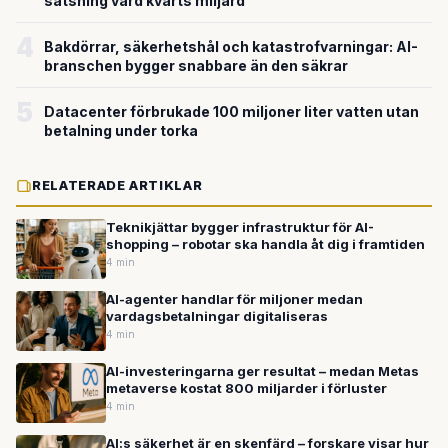
satsning värd kvarts miljard
4
Bakdörrar, säkerhetshål och katastrofvarningar: AI-
branschen bygger snabbare än den säkrar
5
Datacenter förbrukade 100 miljoner liter vatten utan
betalning under torka
RELATERADE ARTIKLAR
Teknikjättar bygger infrastruktur för AI-
shopping – robotar ska handla åt dig i framtiden
4 min
AI-agenter handlar för miljoner medan
vardagsbetalningar digitaliseras
4 min
AI-investeringarna ger resultat – medan Metas
metaverse kostat 800 miljarder i förluster
4 min
AI:s säkerhet är en skenfärd – forskare visar hur