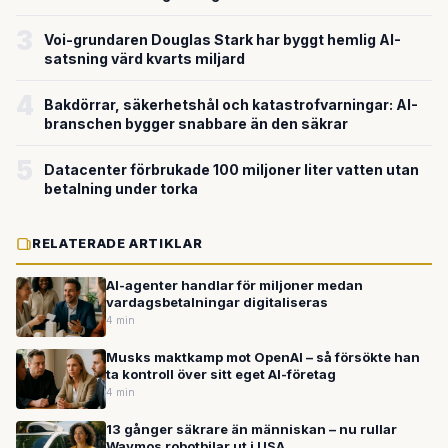
miljardvärderingen
3
Voi-grundaren Douglas Stark har byggt hemlig AI-
satsning värd kvarts miljard
4
Bakdörrar, säkerhetshål och katastrofvarningar: AI-
branschen bygger snabbare än den säkrar
5
Datacenter förbrukade 100 miljoner liter vatten utan
betalning under torka
RELATERADE ARTIKLAR
AI-agenter handlar för miljoner medan
vardagsbetalningar digitaliseras
4 min
Musks maktkamp mot OpenAI – så försökte han
ta kontroll över sitt eget AI-företag
4 min
13 gånger säkrare än människan – nu rullar
Waymos robotbilar ut i USA