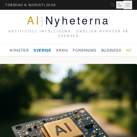
TORSDAG 6 AUGUSTI 2026
AI
|
Nyheterna
ARTIFICIELL INTELLIGENS · DAGLIGA NYHETER PÅ
SVENSKA
NYHETER
SVERIGE
ARKIV
FORSKNING
BUSINESS
NYHE