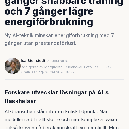
gånger snabbare träning
och 7 gånger lägre
energiförbrukning
Ny AI-teknik minskar energiförbrukning med 7
gånger utan prestandaförlust.
Isa Stenstedt
AI-Journalist
Redigerad av Marguerite Leblanc
•
AI-Foto: Pia Luuka
•
4 min läsning
•
30/04 2026 18:32
Forskare utvecklar lösningar på AI:s
flaskhalsar
AI-branschen står inför en kritisk tidpunkt. När
modellerna blir allt större och mer komplexa, växer
också kraven på beräkningskraft exponentiellt. Men