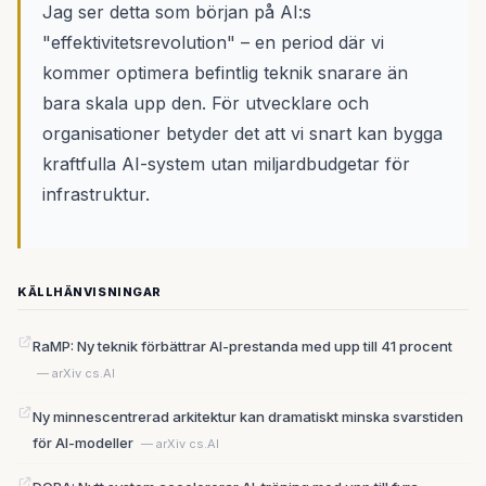
Jag ser detta som början på AI:s
"effektivitetsrevolution" – en period där vi
kommer optimera befintlig teknik snarare än
bara skala upp den. För utvecklare och
organisationer betyder det att vi snart kan bygga
kraftfulla AI-system utan miljardbudgetar för
infrastruktur.
KÄLLHÄNVISNINGAR
RaMP: Ny teknik förbättrar AI-prestanda med upp till 41 procent
— arXiv cs.AI
Ny minnescentrerad arkitektur kan dramatiskt minska svarstiden
för AI-modeller
— arXiv cs.AI