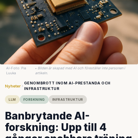
AI-Foto: Pia
•
Bilden är skapad med AI och föreställer inte personen i
Luuka
artikeln.
GENOMBROTT INOM AI-PRESTANDA OCH
Nyheter
INFRASTRUKTUR
LLM
FORSKNING
INFRASTRUKTUR
Banbrytande AI-
forskning: Upp till 4