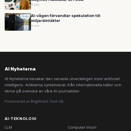
4 min
AI-vågen förvandlar spekulation till
miljardintäkter
4 min
AI Nyheterna
AI Nyheterna bevakar den senaste utvecklingen inom artificiell
intelligens. Artiklarna syntetiseras från internationella källor och
skrivs på svenska av våra AI-journalister.
Producerad av Brightnest Tech AB
AI-TEKNOLOGI
LLM
Computer Vision