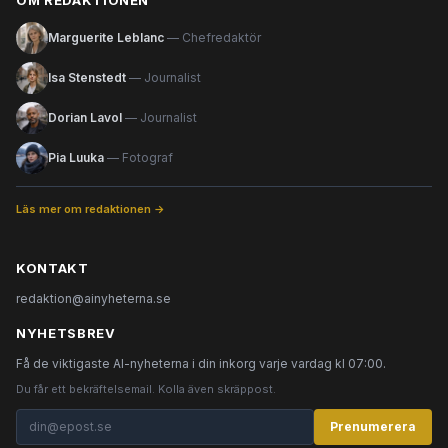
OM REDAKTIONEN
Marguerite Leblanc
— Chefredaktör
Isa Stenstedt
— Journalist
Dorian Lavol
— Journalist
Pia Luuka
— Fotograf
Läs mer om redaktionen →
KONTAKT
redaktion@ainyheterna.se
NYHETSBREV
Få de viktigaste AI-nyheterna i din inkorg varje vardag kl 07:00.
Du får ett bekräftelsemail. Kolla även skräppost.
Prenumerera