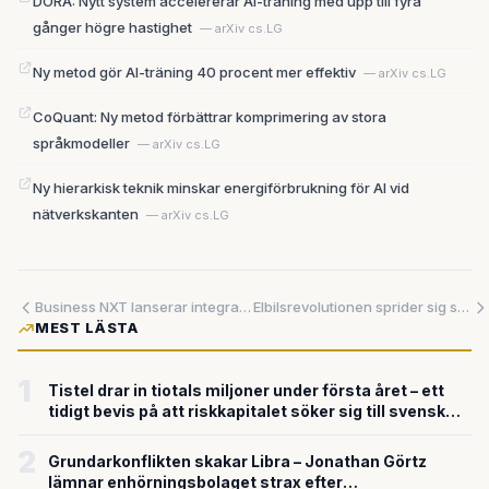
DORA: Nytt system accelererar AI-träning med upp till fyra
gånger högre hastighet
— arXiv cs.LG
Ny metod gör AI-träning 40 procent mer effektiv
— arXiv cs.LG
CoQuant: Ny metod förbättrar komprimering av stora
språkmodeller
— arXiv cs.LG
Ny hierarkisk teknik minskar energiförbrukning för AI vid
nätverkskanten
— arXiv cs.LG
Business NXT lanserar integrationsmotor för att lösa svenska företags datasystem-problem
Elbilsrevolutionen sprider sig söderut – Latinamerika ökar med 74 procent första kvartalet
MEST LÄSTA
1
Tistel drar in tiotals miljoner under första året – ett
tidigt bevis på att riskkapitalet söker sig till svensk
försvarsteknik
2
Grundarkonflikten skakar Libra – Jonathan Görtz
lämnar enhörningsbolaget strax efter