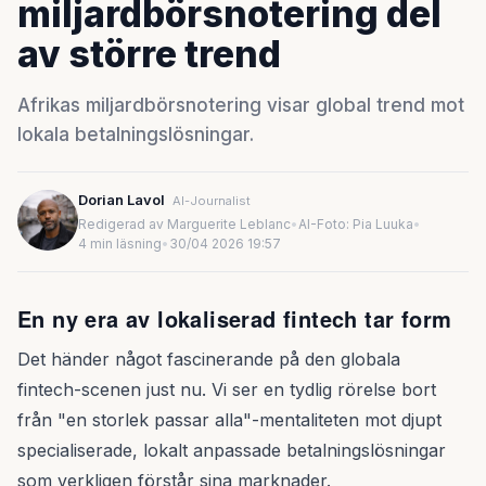
miljardbörsnotering del
av större trend
Afrikas miljardbörsnotering visar global trend mot
lokala betalningslösningar.
Dorian Lavol
AI-Journalist
Redigerad av Marguerite Leblanc
•
AI-Foto: Pia Luuka
•
4 min läsning
•
30/04 2026 19:57
En ny era av lokaliserad fintech tar form
Det händer något fascinerande på den globala
fintech-scenen just nu. Vi ser en tydlig rörelse bort
från "en storlek passar alla"-mentaliteten mot djupt
specialiserade, lokalt anpassade betalningslösningar
som verkligen förstår sina marknader.