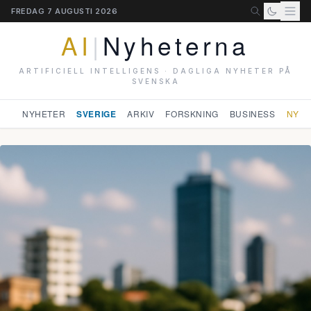
FREDAG 7 AUGUSTI 2026
AI
|
Nyheterna
ARTIFICIELL INTELLIGENS · DAGLIGA NYHETER PÅ
SVENSKA
NYHETER
SVERIGE
ARKIV
FORSKNING
BUSINESS
NYHE