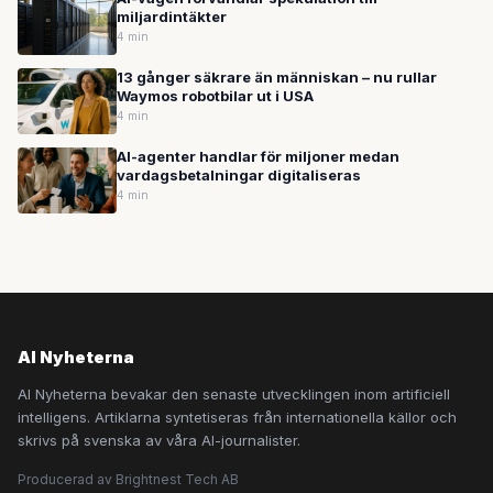
miljardintäkter
4 min
13 gånger säkrare än människan – nu rullar
Waymos robotbilar ut i USA
4 min
AI-agenter handlar för miljoner medan
vardagsbetalningar digitaliseras
4 min
AI Nyheterna
AI Nyheterna bevakar den senaste utvecklingen inom artificiell
intelligens. Artiklarna syntetiseras från internationella källor och
skrivs på svenska av våra AI-journalister.
Producerad av Brightnest Tech AB