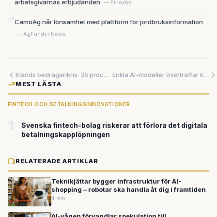
arbetsgivarnas erbjudanden
— Finextra
CamoAg når lönsamhet med plattform för jordbruksinformation
— AgFunder News
Irlands bedrägerikris: 35 procent av de vuxna har drabbats av bedrägeri – vad Sverige kan lära sig
Enkla AI-modeller överträffar komplexa system inom sjukvården
MEST LÄSTA
FINTECH OCH BETALNINGSINNOVATIONER
1
Svenska fintech-bolag riskerar att förlora det digitala
betalningskapplöpningen
RELATERADE ARTIKLAR
Teknikjättar bygger infrastruktur för AI-
shopping – robotar ska handla åt dig i framtiden
4 min
AI-vågen förvandlar spekulation till