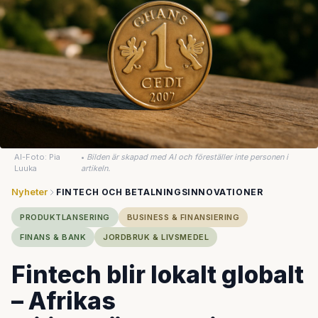
AI-Foto: Pia
•
Bilden är skapad med AI och föreställer inte personen i
Luuka
artikeln.
Nyheter
FINTECH OCH BETALNINGSINNOVATIONER
PRODUKTLANSERING
BUSINESS & FINANSIERING
FINANS & BANK
JORDBRUK & LIVSMEDEL
Fintech blir lokalt globalt
– Afrikas