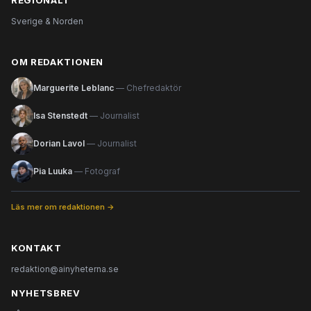
REGIONALT
Sverige & Norden
OM REDAKTIONEN
Marguerite Leblanc
— Chefredaktör
Isa Stenstedt
— Journalist
Dorian Lavol
— Journalist
Pia Luuka
— Fotograf
Läs mer om redaktionen →
KONTAKT
redaktion@ainyheterna.se
NYHETSBREV