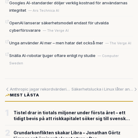
Googles AI-standarder döljer verklig kostnad för användarnas
integritet
— Ars Technica AI
OpenAI lanserar säkerhetsmodell endast för utvalda
cyberförsvarare
— The Verge AI
Unga använder AI mer – men hatar det också mer
— The Verge AI
Snälla AI-robotar ljuger oftare enligt ny studie
— Computer
Sweden
Anthropic jagar rekordvärdering på 650 miljarder – medan Musk bjöd 97 miljarder för OpenAI
Säkerhetslucka i Linux låter angripare få administratörsåtkomst
MEST LÄSTA
1
Tistel drar in tiotals miljoner under första året – ett
tidigt bevis på att riskkapitalet söker sig till svensk
försvarsteknik
2
Grundarkonflikten skakar Libra – Jonathan Görtz