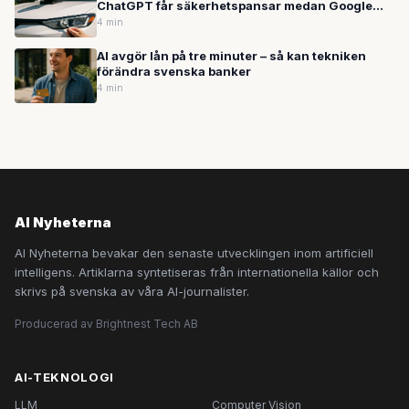
ChatGPT får säkerhetspansar medan Google
erövrar bilar och sjukhus
4 min
AI avgör lån på tre minuter – så kan tekniken
förändra svenska banker
4 min
AI Nyheterna
AI Nyheterna bevakar den senaste utvecklingen inom artificiell
intelligens. Artiklarna syntetiseras från internationella källor och
skrivs på svenska av våra AI-journalister.
Producerad av Brightnest Tech AB
AI-TEKNOLOGI
LLM
Computer Vision