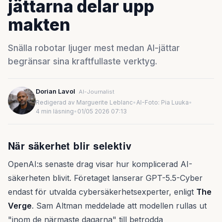
jättarna delar upp
makten
Snälla robotar ljuger mest medan AI-jättar
begränsar sina kraftfullaste verktyg.
Dorian Lavol
AI-Journalist
Redigerad av Marguerite Leblanc
•
AI-Foto: Pia Luuka
•
4 min läsning
•
01/05 2026 07:13
När säkerhet blir selektiv
OpenAI:s senaste drag visar hur komplicerad AI-
säkerheten blivit. Företaget lanserar GPT-5.5-Cyber
endast för utvalda cybersäkerhetsexperter, enligt
The
Verge
. Sam Altman meddelade att modellen rullas ut
"inom de närmaste dagarna" till betrodda