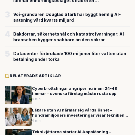
lämnar enhörningsbolaget strax efter
miljardvärderingen
3
Voi-grundaren Douglas Stark har byggt hemlig AI-
satsning värd kvarts miljard
4
Bakdörrar, säkerhetshål och katastrofvarningar: AI-
branschen bygger snabbare än den säkrar
5
Datacenter förbrukade 100 miljoner liter vatten utan
betalning under torka
RELATERADE ARTIKLAR
Cyberbrottslingar angriper nu inom 24-48
timmar – svenska företag måste rusta upp
4 min
Läkare utan AI närmar sig vårdslöshet –
hundramiljoners investeringar visar teknikens
genombrott
4 min
Teknikjättarna startar AI-kapplöpning –