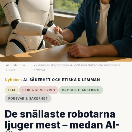
AI-Foto: Pia
•
Bilden är skapad med AI och föreställer inte personen i
Luuka
artikeln.
Nyheter
AI-SÄKERHET OCH ETISKA DILEMMAN
LLM
ETIK & REGLERING
PRODUKTLANSERING
FÖRSVAR & SÄKERHET
De snällaste robotarna
ljuger mest – medan AI-