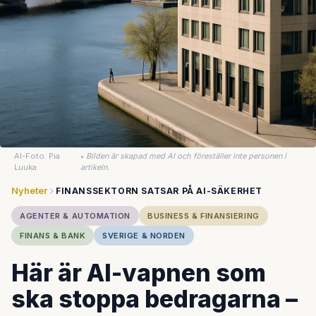
AI-Foto: Pia
•
Bilden är skapad med AI och föreställer inte personen i
Luuka
artikeln.
Nyheter
FINANSSEKTORN SATSAR PÅ AI-SÄKERHET
AGENTER & AUTOMATION
BUSINESS & FINANSIERING
FINANS & BANK
SVERIGE & NORDEN
Här är AI-vapnen som
ska stoppa bedragarna –