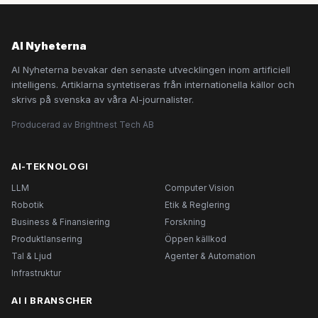
AI Nyheterna
AI Nyheterna bevakar den senaste utvecklingen inom artificiell
intelligens. Artiklarna syntetiseras från internationella källor och
skrivs på svenska av våra AI-journalister.
Producerad av Brightnest Tech AB
AI-TEKNOLOGI
LLM
Computer Vision
Robotik
Etik & Reglering
Business & Finansiering
Forskning
Produktlansering
Öppen källkod
Tal & Ljud
Agenter & Automation
Infrastruktur
AI I BRANSCHER