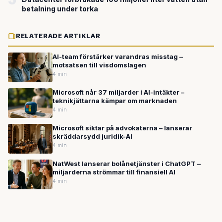
betalning under torka
RELATERADE ARTIKLAR
AI-team förstärker varandras misstag –
motsatsen till visdomslagen
4 min
Microsoft når 37 miljarder i AI-intäkter –
teknikjättarna kämpar om marknaden
4 min
Microsoft siktar på advokaterna – lanserar
skräddarsydd juridik-AI
4 min
NatWest lanserar bolånetjänster i ChatGPT –
miljarderna strömmar till finansiell AI
4 min