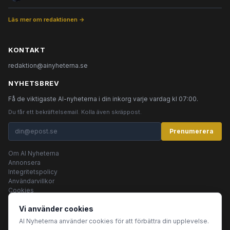
Läs mer om redaktionen →
KONTAKT
redaktion@ainyheterna.se
NYHETSBREV
Få de viktigaste AI-nyheterna i din inkorg varje vardag kl 07:00.
Du får ett bekräftelsemail. Kolla även skräppost.
Prenumerera
Om AI Nyheterna
Annonsera
Integritetspolicy
Användarvillkor
Cookies
Vi använder cookies
AI Nyheterna använder cookies för att förbättra din upplevelse.