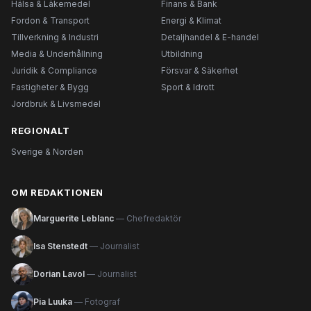
Hälsa & Läkemedel
Finans & Bank
Fordon & Transport
Energi & Klimat
Tillverkning & Industri
Detaljhandel & E-handel
Media & Underhållning
Utbildning
Juridik & Compliance
Försvar & Säkerhet
Fastigheter & Bygg
Sport & Idrott
Jordbruk & Livsmedel
REGIONALT
Sverige & Norden
OM REDAKTIONEN
Marguerite Leblanc
— Chefredaktör
Isa Stenstedt
— Journalist
Dorian Lavol
— Journalist
Pia Luuka
— Fotograf