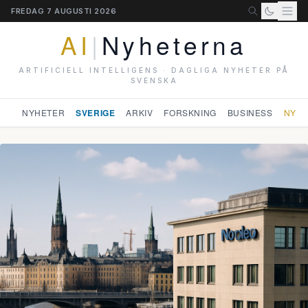
FREDAG 7 AUGUSTI 2026
AI
|
Nyheterna
ARTIFICIELL INTELLIGENS · DAGLIGA NYHETER PÅ
SVENSKA
NYHETER
SVERIGE
ARKIV
FORSKNING
BUSINESS
NYHE