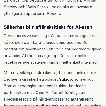
Barclays, Citi, Deutsche Bank, J.P. Morgan, Morgan
Stanley och Wells Fargo – valde alla att investera
ytterligare, rapporterar Finextra.
Säkerhet blir affärskritiskt för AI-eran
Denna massiva satsning från bankjättarna signalerar
något större än bara teknisk uppgradering. Det
handlar om överlevnad i en värld där bedragare själva
använder AI för sina angrepp. De traditionella
regelbaserade systemen hinner helt enkelt inte med.
Men utvecklingen sträcker sig bortom banksektorn.
Det svenska säkerhetsbolaget
Yubico
, som enligt
Breakit genomgått utmanande tider, har ingått
partnerskap med OpenAI. För ett företag som
specialiserat sig på hårdvarubaserad autentisering
öppnar detta dörrar till en helt ny marknad – att säkra