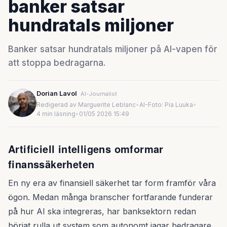
banker satsar
hundratals miljoner
Banker satsar hundratals miljoner på AI-vapen för
att stoppa bedragarna.
Dorian Lavol
AI-Journalist
Redigerad av Marguerite Leblanc
•
AI-Foto: Pia Luuka
•
4 min läsning
•
01/05 2026 15:49
Artificiell intelligens omformar
finanssäkerheten
En ny era av finansiell säkerhet tar form framför våra
ögon. Medan många branscher fortfarande funderar
på hur AI ska integreras, har banksektorn redan
börjat rulla ut system som autonomt jagar bedragare