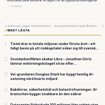
Australisk bank lanserar AI-agent för att upptäcka bedrägerier
— Finextra
Anthropic jagar rekordvärdering på 650 miljarder – medan Musk bjöd 97 miljarder för OpenAI
AI automatiserar sjukvårdens administration – kan rädda hotade sjukhus från konkurs
MEST LÄSTA
1
Tistel drar in tiotals miljoner under första året – ett
tidigt bevis på att riskkapitalet söker sig till svensk
försvarsteknik
2
Grundarkonflikten skakar Libra – Jonathan Görtz
lämnar enhörningsbolaget strax efter
miljardvärderingen
3
Voi-grundaren Douglas Stark har byggt hemlig AI-
satsning värd kvarts miljard
4
Bakdörrar, säkerhetshål och katastrofvarningar: AI-
branschen bygger snabbare än den säkrar
5
Datacenter förbrukade 100 miljoner liter vatten utan