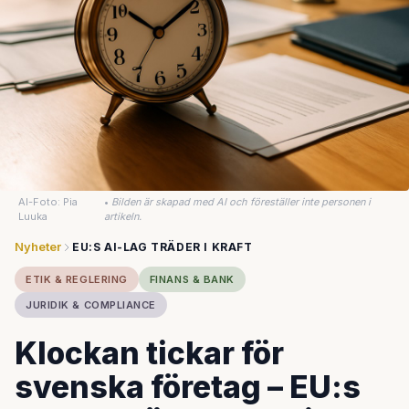
AI-Foto: Pia
•
Bilden är skapad med AI och föreställer inte personen i
Luuka
artikeln.
Nyheter
EU:S AI-LAG TRÄDER I KRAFT
ETIK & REGLERING
FINANS & BANK
JURIDIK & COMPLIANCE
Klockan tickar för
svenska företag – EU:s