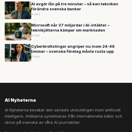
AI avgör lån på tre minuter – så kan tekniken
förändra svenska banker
4 min
Microsoft når 37 miljarder i AI-intäkter –
teknikjättarna kämpar om marknaden
4 min
Cyberbrottslingar angriper nu inom 24-48
timmar – svenska företag måste rusta upp
4 min
AI Nyheterna
AI Nyheterna bevakar den senaste utvecklingen inom artificiell
intelligens. Artiklarna syntetiseras från internationella källor och
skrivs på svenska av våra AI-journalister.