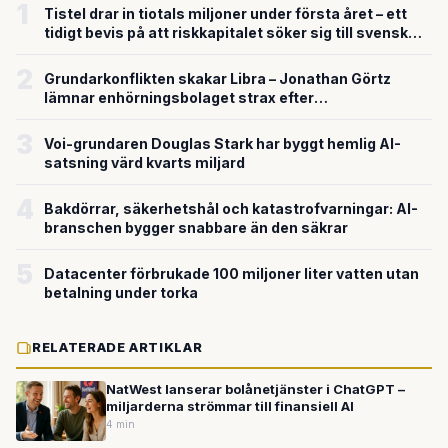
1
Tistel drar in tiotals miljoner under första året – ett
tidigt bevis på att riskkapitalet söker sig till svensk
försvarsteknik
2
Grundarkonflikten skakar Libra – Jonathan Görtz
lämnar enhörningsbolaget strax efter
miljardvärderingen
3
Voi-grundaren Douglas Stark har byggt hemlig AI-
satsning värd kvarts miljard
4
Bakdörrar, säkerhetshål och katastrofvarningar: AI-
branschen bygger snabbare än den säkrar
5
Datacenter förbrukade 100 miljoner liter vatten utan
betalning under torka
RELATERADE ARTIKLAR
NatWest lanserar bolånetjänster i ChatGPT –
miljarderna strömmar till finansiell AI
4 min