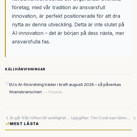
företag, med vår tradition av ansvarsfull
innovation, är perfekt positionerade för att dra
nytta av denna utveckling. Detta är inte slutet på
AI-innovation – det är början på dess nästa, mer
ansvarsfulla fas.
KÄLLHÄNVISNINGAR
EU:s AI-förordning träder i kraft augusti 2026 – så påverkas
finansbranschen
— Finextra
AI går från löften till verklighet – nu ger tekniken konkreta resultat inom sjukvården
Uppgifter: Tim Cook kan lämna Apple efter 13 år – John Ternus spekuleras att ta över i kritiskt läge
MEST LÄSTA