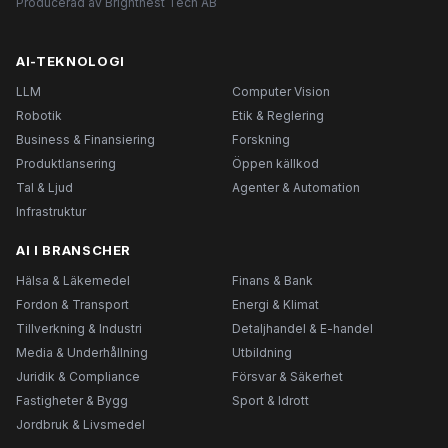
Producerad av Brightnest Tech AB
AI-TEKNOLOGI
LLM
Computer Vision
Robotik
Etik & Reglering
Business & Finansiering
Forskning
Produktlansering
Öppen källkod
Tal & Ljud
Agenter & Automation
Infrastruktur
AI I BRANSCHER
Hälsa & Läkemedel
Finans & Bank
Fordon & Transport
Energi & Klimat
Tillverkning & Industri
Detaljhandel & E-handel
Media & Underhållning
Utbildning
Juridik & Compliance
Försvar & Säkerhet
Fastigheter & Bygg
Sport & Idrott
Jordbruk & Livsmedel