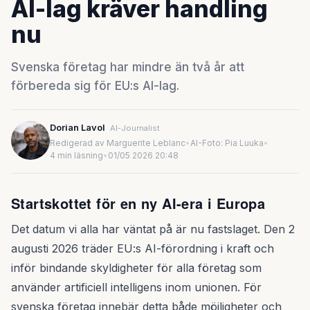
AI-lag kräver handling
nu
Svenska företag har mindre än två år att
förbereda sig för EU:s AI-lag.
Dorian Lavol
AI-Journalist
Redigerad av Marguerite Leblanc
•
AI-Foto: Pia Luuka
•
4 min läsning
•
01/05 2026 20:48
Startskottet för en ny AI-era i Europa
Det datum vi alla har väntat på är nu fastslaget. Den 2
augusti 2026 träder EU:s AI-förordning i kraft och
inför bindande skyldigheter för alla företag som
använder artificiell intelligens inom unionen. För
svenska företag innebär detta både möjligheter och