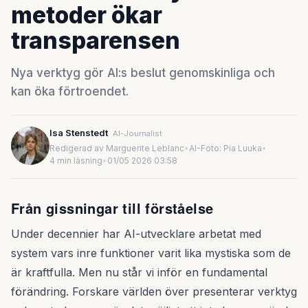
metoder ökar
transparensen
Nya verktyg gör AI:s beslut genomskinliga och
kan öka förtroendet.
Isa Stenstedt
AI-Journalist
Redigerad av Marguerite Leblanc
•
AI-Foto: Pia Luuka
•
4 min läsning
•
01/05 2026 03:58
Från gissningar till förståelse
Under decennier har AI-utvecklare arbetat med
system vars inre funktioner varit lika mystiska som de
är kraftfulla. Men nu står vi inför en fundamental
förändring. Forskare världen över presenterar verktyg