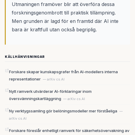
Utmaningen framöver blir att överföra dessa
forskningsgenombrott till praktisk tillämpning.
Men grunden är lagd för en framtid där AI inte
bara är kraftfull utan också begriplig.
KÄLLHÄNVISNINGAR
Forskare skapar kunskapsgrafer från AI-modellers interna
representationer
— arXiv cs.AI
Nytt ramverk utvärderar AI-förklaringar inom
översvämningskartläggning
— arXiv cs.AI
Ny verktygssamling gör belöningsmodeller mer förståeliga
—
arXiv cs.AI
Forskare föreslår enhetligt ramverk för säkerhetsövervakning av