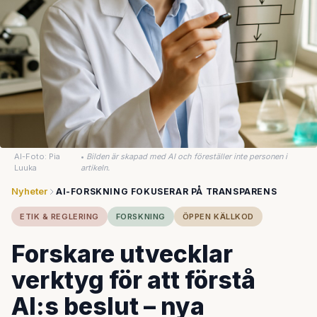
AI-Foto: Pia
•
Bilden är skapad med AI och föreställer inte personen i
Luuka
artikeln.
Nyheter
AI-FORSKNING FOKUSERAR PÅ TRANSPARENS
ETIK & REGLERING
FORSKNING
ÖPPEN KÄLLKOD
Forskare utvecklar
verktyg för att förstå
AI:s beslut – nya