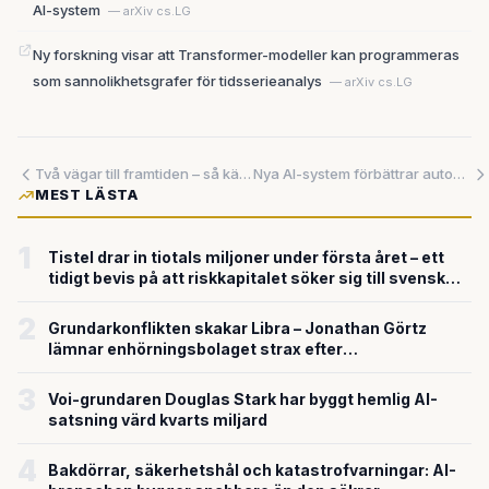
AI-system
— arXiv cs.LG
Ny forskning visar att Transformer-modeller kan programmeras
som sannolikhetsgrafer för tidsserieanalys
— arXiv cs.LG
Två vägar till framtiden – så kämpar jättarna om shoppingupplevelsen
Nya AI-system förbättrar automatisk webbnavigering med upp till sju gånger bättre resultat
MEST LÄSTA
1
Tistel drar in tiotals miljoner under första året – ett
tidigt bevis på att riskkapitalet söker sig till svensk
försvarsteknik
2
Grundarkonflikten skakar Libra – Jonathan Görtz
lämnar enhörningsbolaget strax efter
miljardvärderingen
3
Voi-grundaren Douglas Stark har byggt hemlig AI-
satsning värd kvarts miljard
4
Bakdörrar, säkerhetshål och katastrofvarningar: AI-