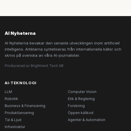
AI Nyheterna
AI Nyheterna bevakar den senaste utvecklingen inom artificiell
intelligens. Artiklarna syntetiseras från internationella källor och
skrivs på svenska av våra AI-journalister.
Producerad av Brightnest Tech AB
AI-TEKNOLOGI
LLM
Computer Vision
Robotik
Etik & Reglering
Business & Finansiering
Forskning
Produktlansering
Öppen källkod
Tal & Ljud
Agenter & Automation
Infrastruktur