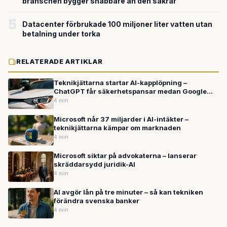
branschen bygger snabbare än den säkrar
5
Datacenter förbrukade 100 miljoner liter vatten utan
betalning under torka
RELATERADE ARTIKLAR
Teknikjättarna startar AI-kapplöpning –
ChatGPT får säkerhetspansar medan Google
erövrar bilar och sjukhus
4 min
Microsoft når 37 miljarder i AI-intäkter –
teknikjättarna kämpar om marknaden
4 min
Microsoft siktar på advokaterna – lanserar
skräddarsydd juridik-AI
4 min
AI avgör lån på tre minuter – så kan tekniken
förändra svenska banker
4 min