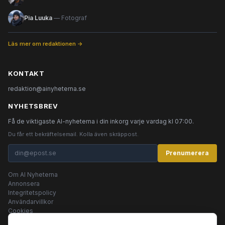
Pia Luuka
— Fotograf
Läs mer om redaktionen →
KONTAKT
redaktion@ainyheterna.se
NYHETSBREV
Få de viktigaste AI-nyheterna i din inkorg varje vardag kl 07:00.
Du får ett bekräftelsemail. Kolla även skräppost.
Prenumerera
Om AI Nyheterna
Annonsera
Integritetspolicy
Användarvillkor
Cookies