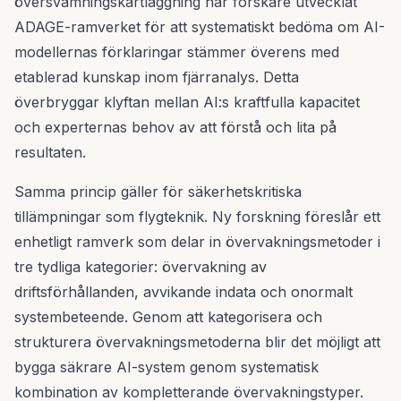
översvämningskartläggning har forskare utvecklat
ADAGE-ramverket för att systematiskt bedöma om AI-
modellernas förklaringar stämmer överens med
etablerad kunskap inom fjärranalys. Detta
överbryggar klyftan mellan AI:s kraftfulla kapacitet
och experternas behov av att förstå och lita på
resultaten.
Samma princip gäller för säkerhetskritiska
tillämpningar som flygteknik. Ny forskning föreslår ett
enhetligt ramverk som delar in övervakningsmetoder i
tre tydliga kategorier: övervakning av
driftsförhållanden, avvikande indata och onormalt
systembeteende. Genom att kategorisera och
strukturera övervakningsmetoderna blir det möjligt att
bygga säkrare AI-system genom systematisk
kombination av kompletterande övervakningstyper.