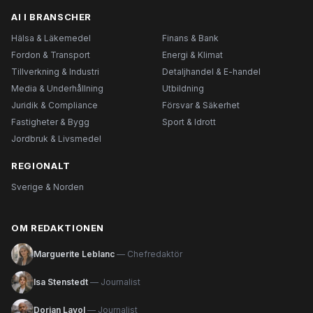
AI I BRANSCHER
Hälsa & Läkemedel
Finans & Bank
Fordon & Transport
Energi & Klimat
Tillverkning & Industri
Detaljhandel & E-handel
Media & Underhållning
Utbildning
Juridik & Compliance
Försvar & Säkerhet
Fastigheter & Bygg
Sport & Idrott
Jordbruk & Livsmedel
REGIONALT
Sverige & Norden
OM REDAKTIONEN
Marguerite Leblanc
— Chefredaktör
Isa Stenstedt
— Journalist
Dorian Lavol
— Journalist