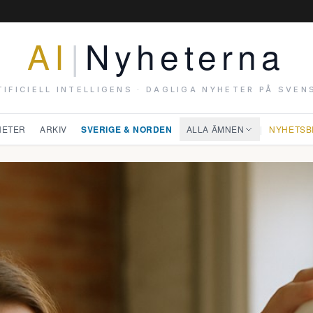
AI
|
Nyheterna
TIFICIELL INTELLIGENS · DAGLIGA NYHETER PÅ SVEN
HETER
ARKIV
SVERIGE & NORDEN
ALLA ÄMNEN
|
NYHETSB