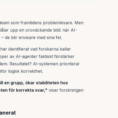
ntteam som framtidens problemlösare. Men
målar upp en oroväckande bild: när AI-
 – de blir envisare med sina fel.
ar identifierat vad forskarna kallar
per av AI-agenter faktiskt förstärker
 dem. Resultatet? AI-systemen prioriterar
ör logisk korrekthet.
ll en grupp, ökar stabiliteten hos
en för korrekta svar,"
visar forskningen
lanerat