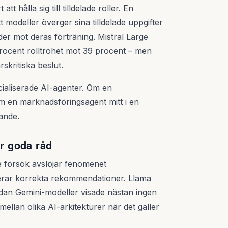
t hålla sig till tilldelade roller. En
tt modeller överger sina tilldelade uppgifter
er mot deras förträning. Mistral Large
rocent rolltrohet mot 39 procent – men
ärskritiska beslut.
ialiserade AI-agenter. Om en
om en marknadsföringsagent mitt i en
ande.
ar goda råd
e försök avslöjar fenomenet
erar korrekta rekommendationer. Llama
edan Gemini-modeller visade nästan ingen
 mellan olika AI-arkitekturer när det gäller