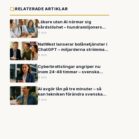
RELATERADE ARTIKLAR
Läkare utan AI närmar sig
vårdslöshet – hundramiljoners
investeringar visar teknikens
4 min
genombrott
NatWest lanserar bolånetjänster i
ChatGPT – miljarderna strömmar
till finansiell AI
4 min
Cyberbrottslingar angriper nu
inom 24-48 timmar – svenska
företag måste rusta upp
4 min
AI avgör lån på tre minuter – så
kan tekniken förändra svenska
banker
4 min