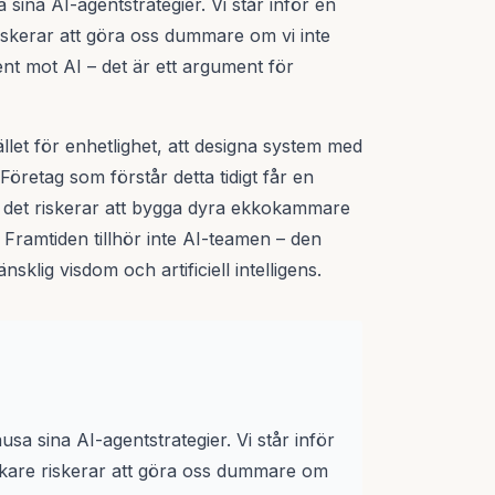
 sina AI-agentstrategier. Vi står inför en
iskerar att göra oss dummare om vi inte
ent mot AI – det är ett argument för
let för enhetlighet, att designa system med
Företag som förstår detta tidigt får en
 det riskerar att bygga dyra ekkokammare
. Framtiden tillhör inte AI-teamen – den
klig visdom och artificiell intelligens.
usa sina AI-agentstrategier. Vi står inför
okare riskerar att göra oss dummare om