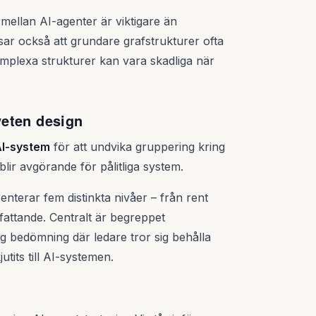
mellan AI-agenter är viktigare än
sar också att grundare grafstrukturer ofta
mplexa strukturer kan vara skadliga när
veten design
AI-system
för att undvika gruppering kring
 blir avgörande för pålitliga system.
terar fem distinkta nivåer – från rent
sfattande. Centralt är begreppet
ig bedömning där ledare tror sig behålla
tits till AI-systemen.