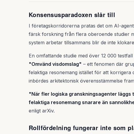
Konsensusparadoxen slår till
I företagskorridorerna pratas det om AI-age
färsk forskning från flera oberoende studier 
system arbetar tillsammans blir de inte klokare
En omfattande studie med över 12 000 testfall h
"Omvänd visdomslag"
– ett fenomen där grup
felaktiga resonemang istället för att korrigera
inbördes arkitektonisk överensstämmelse framf
"När fler logiska granskningsagenter läggs ti
felaktiga resonemang snarare än sannolikhet
enligt arXiv.
Rollfördelning fungerar inte som p