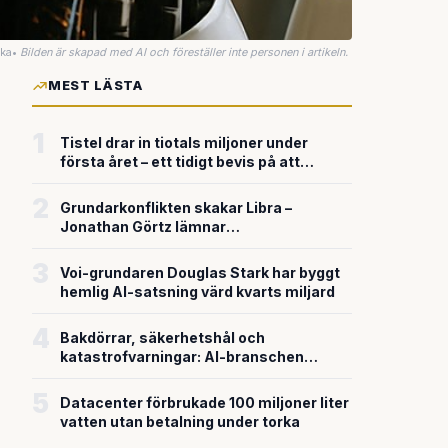
uka
•
Bilden är skapad med AI och föreställer inte personen i artikeln.
MEST LÄSTA
1
Tistel drar in tiotals miljoner under
första året – ett tidigt bevis på att
riskkapitalet söker sig till svensk
försvarsteknik
2
Grundarkonflikten skakar Libra –
Jonathan Görtz lämnar
enhörningsbolaget strax efter
miljardvärderingen
3
Voi-grundaren Douglas Stark har byggt
hemlig AI-satsning värd kvarts miljard
4
Bakdörrar, säkerhetshål och
katastrofvarningar: AI-branschen
bygger snabbare än den säkrar
5
Datacenter förbrukade 100 miljoner liter
vatten utan betalning under torka