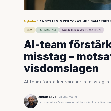
Nyheter
AI-SYSTEM MISSLYCKAS MED SAMARBET
LLM
FORSKNING
AGENTER & AUTOMATION
AI-team förstär
misstag – motsat
visdomslagen
AI-team förstärker varandras misstag istä
Dorian Lavol
AI-Journalist
Redigerad av Marguerite Leblanc
•
AI-Foto: Pia Lu