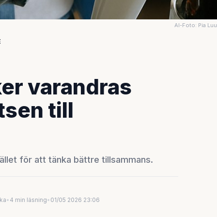
AI-Foto: Pia Lu
E
ker varandras
sen till
llet för att tänka bättre tillsammans.
uka
•
4 min läsning
•
01/05 2026 23:06