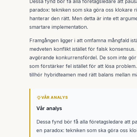
Dessa fynd bör få alla företagsledare att pausa
paradox: tekniken som ska göra oss klokare r
hanterar den rätt. Men detta är inte ett argum
smartare implementation.
Framgången ligger i att omfamna mångfald istäl
medveten konflikt istället för falsk konsensus. 
avgörande konkurrensfördel. De som inte gör
som förstärker fel istället för att lösa problem
tillhör hybridteamen med rätt balans mellan mäns
VÅR ANALYS
Vår analys
Dessa fynd bör få alla företagsledare att pa
en paradox: tekniken som ska göra oss kl