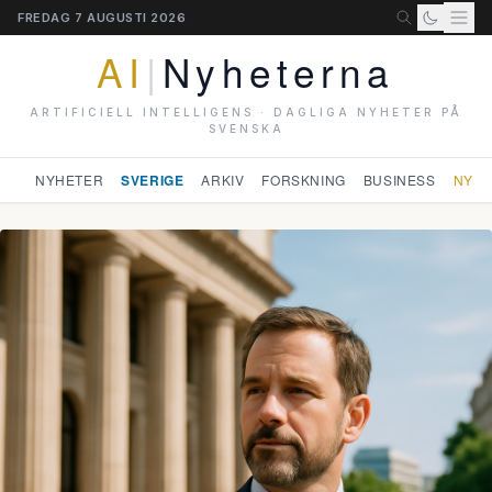
FREDAG 7 AUGUSTI 2026
AI
|
Nyheterna
ARTIFICIELL INTELLIGENS · DAGLIGA NYHETER PÅ
SVENSKA
NYHETER
SVERIGE
ARKIV
FORSKNING
BUSINESS
NYHE