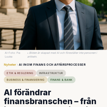
AI-Foto: Pia
•
Bilden är skapad med AI och föreställer inte personen i
Luuka
artikeln.
Nyheter
AI INOM FINANS OCH AFFÄRSPROCESSER
ETIK & REGLERING
INFRASTRUKTUR
BUSINESS & FINANSIERING
FINANS & BANK
AI förändrar
finansbranschen – från