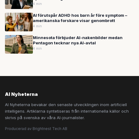
4 min
AI förutspår ADHD hos barn år före symptom –
amerikanska forskare visar genombrott
4 min
Minnesota förbjuder AI-nakenbilder medan
Pentagon tecknar nya AI-avtal
4 min
AI Nyheterna
AI Nyheterna bevakar den senaste utvecklingen inom artificiell
intelligens. Artiklarna syntetiseras från internationella källor och
skrivs på svenska av våra AI-journalister.
Producerad av Brightnest Tech AB