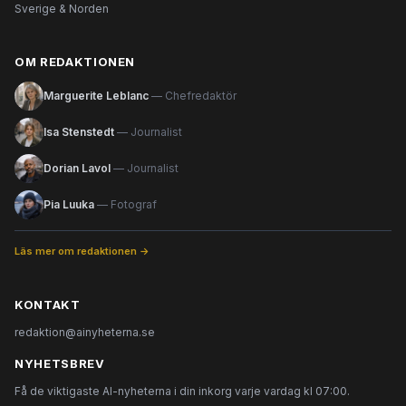
Sverige & Norden
OM REDAKTIONEN
Marguerite Leblanc
— Chefredaktör
Isa Stenstedt
— Journalist
Dorian Lavol
— Journalist
Pia Luuka
— Fotograf
Läs mer om redaktionen →
KONTAKT
redaktion@ainyheterna.se
NYHETSBREV
Få de viktigaste AI-nyheterna i din inkorg varje vardag kl 07:00.