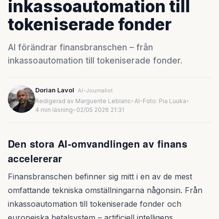
inkassoautomation till
tokeniserade fonder
AI förändrar finansbranschen – från
inkassoautomation till tokeniserade fonder.
Dorian Lavol
AI-Journalist
Redigerad av Marguerite Leblanc
•
AI-Foto: Pia Luuka
•
4 min läsning
•
02/05 2026 21:31
Den stora AI-omvandlingen av finans
accelererar
Finansbranschen befinner sig mitt i en av de mest
omfattande tekniska omställningarna någonsin. Från
inkassoautomation till tokeniserade fonder och
europeiska betalsystem – artificiell intelligens