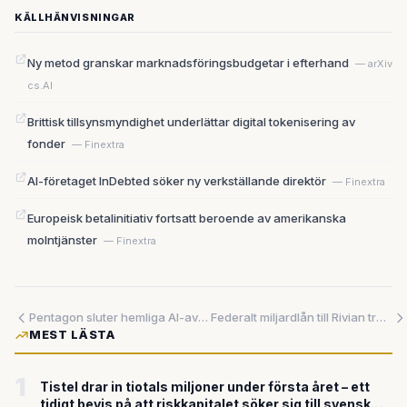
KÄLLHÄNVISNINGAR
Ny metod granskar marknadsföringsbudgetar i efterhand
— arXiv
cs.AI
Brittisk tillsynsmyndighet underlättar digital tokenisering av
fonder
— Finextra
AI-företaget InDebted söker ny verkställande direktör
— Finextra
Europeisk betalinitiativ fortsatt beroende av amerikanska
molntjänster
— Finextra
Pentagon sluter hemliga AI-avtal med OpenAI, Google och Nvidia – varning för snävt tidsfönster
Federalt miljardlån till Rivian trots Trump-motstånd – Volkswagens folkbil utmanar kinesisk dominans
MEST LÄSTA
1
Tistel drar in tiotals miljoner under första året – ett
tidigt bevis på att riskkapitalet söker sig till svensk