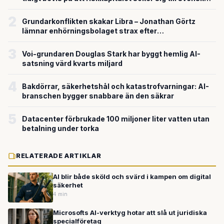
försvarsteknik
2
Grundarkonflikten skakar Libra – Jonathan Görtz
lämnar enhörningsbolaget strax efter
miljardvärderingen
3
Voi-grundaren Douglas Stark har byggt hemlig AI-
satsning värd kvarts miljard
4
Bakdörrar, säkerhetshål och katastrofvarningar: AI-
branschen bygger snabbare än den säkrar
5
Datacenter förbrukade 100 miljoner liter vatten utan
betalning under torka
RELATERADE ARTIKLAR
AI blir både sköld och svärd i kampen om digital
säkerhet
4 min
Microsofts AI-verktyg hotar att slå ut juridiska
specialföretag