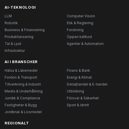
AI-TEKNOLOGI
LLM
Computer Vision
Robotik
Etik & Reglering
Business & Finansiering
Forskning
Produktlansering
Öppen källkod
Tal & Ljud
Agenter & Automation
Infrastruktur
AI I BRANSCHER
Hälsa & Läkemedel
Finans & Bank
Fordon & Transport
Energi & Klimat
Tillverkning & Industri
Detaljhandel & E-handel
Media & Underhållning
Utbildning
Juridik & Compliance
Försvar & Säkerhet
Fastigheter & Bygg
Sport & Idrott
Jordbruk & Livsmedel
REGIONALT