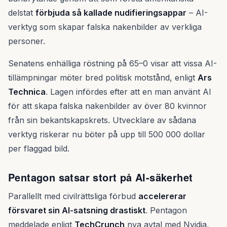
delstat
förbjuda så kallade nudifieringsappar
– AI-
verktyg som skapar falska nakenbilder av verkliga
personer.
Senatens enhälliga röstning på 65–0 visar att vissa AI-
tillämpningar möter bred politisk motstånd, enligt
Ars
Technica
. Lagen infördes efter att en man använt AI
för att skapa falska nakenbilder av över 80 kvinnor
från sin bekantskapskrets. Utvecklare av sådana
verktyg riskerar nu böter på upp till 500 000 dollar
per flaggad bild.
Pentagon satsar stort på AI-säkerhet
Parallellt med civilrättsliga förbud
accelererar
försvaret sin AI-satsning drastiskt
. Pentagon
meddelade enligt
TechCrunch
nya avtal med Nvidia,