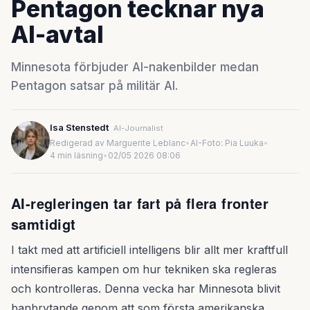
Pentagon tecknar nya
AI-avtal
Minnesota förbjuder AI-nakenbilder medan
Pentagon satsar på militär AI.
Isa Stenstedt
AI-Journalist
Redigerad av Marguerite Leblanc
•
AI-Foto: Pia Luuka
•
4 min läsning
•
02/05 2026 08:06
AI-regleringen tar fart på flera fronter
samtidigt
I takt med att artificiell intelligens blir allt mer kraftfull
intensifieras kampen om hur tekniken ska regleras
och kontrolleras. Denna vecka har Minnesota blivit
banbrytande genom att som första amerikanska