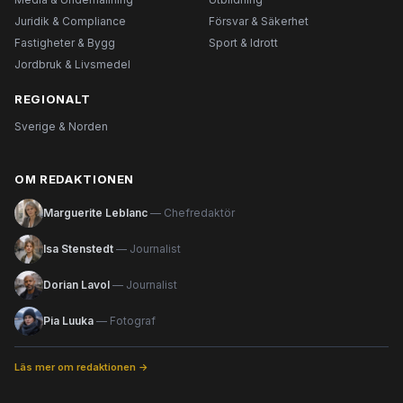
Juridik & Compliance
Försvar & Säkerhet
Fastigheter & Bygg
Sport & Idrott
Jordbruk & Livsmedel
REGIONALT
Sverige & Norden
OM REDAKTIONEN
Marguerite Leblanc
— Chefredaktör
Isa Stenstedt
— Journalist
Dorian Lavol
— Journalist
Pia Luuka
— Fotograf
Läs mer om redaktionen →