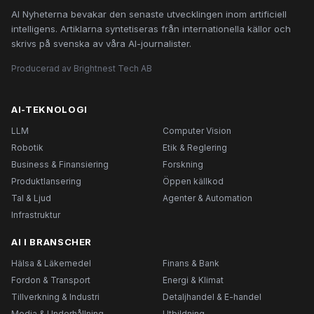
AI Nyheterna bevakar den senaste utvecklingen inom artificiell
intelligens. Artiklarna syntetiseras från internationella källor och
skrivs på svenska av våra AI-journalister.
Producerad av Brightnest Tech AB
AI-TEKNOLOGI
LLM
Computer Vision
Robotik
Etik & Reglering
Business & Finansiering
Forskning
Produktlansering
Öppen källkod
Tal & Ljud
Agenter & Automation
Infrastruktur
AI I BRANSCHER
Hälsa & Läkemedel
Finans & Bank
Fordon & Transport
Energi & Klimat
Tillverkning & Industri
Detaljhandel & E-handel
Media & Underhållning
Utbildning