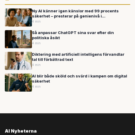
Ny AI känner igen känslor med 99 procents
säkerhet – presterar på genienivå i
intelligenstest
4 min
Så anpassar ChatGPT sina svar efter din
politiska åsikt
4 min
Diktering med artificiell intelligens förvandlar
tal till förbättrad text
4 min
AI blir både sköld och svärd i kampen om digital
säkerhet
4 min
AI Nyheterna