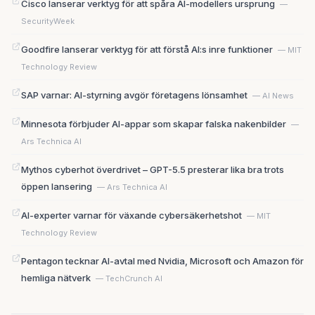
Cisco lanserar verktyg för att spåra AI-modellers ursprung
—
SecurityWeek
Goodfire lanserar verktyg för att förstå AI:s inre funktioner
— MIT
Technology Review
SAP varnar: AI-styrning avgör företagens lönsamhet
— AI News
Minnesota förbjuder AI-appar som skapar falska nakenbilder
—
Ars Technica AI
Mythos cyberhot överdrivet – GPT-5.5 presterar lika bra trots
öppen lansering
— Ars Technica AI
AI-experter varnar för växande cybersäkerhetshot
— MIT
Technology Review
Pentagon tecknar AI-avtal med Nvidia, Microsoft och Amazon för
hemliga nätverk
— TechCrunch AI