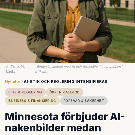
AI-Foto: Pia
•
Bilden är skapad med AI och föreställer inte personen i
Luuka
artikeln.
Nyheter
AI-ETIK OCH REGLERING INTENSIFIERAS
ETIK & REGLERING
ÖPPEN KÄLLKOD
BUSINESS & FINANSIERING
FÖRSVAR & SÄKERHET
Minnesota förbjuder AI-
nakenbilder medan