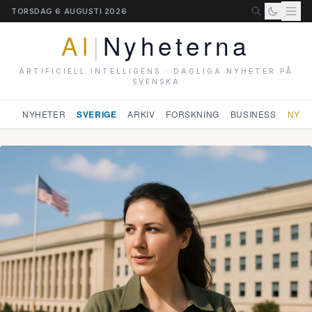
TORSDAG 6 AUGUSTI 2026
AI
|
Nyheterna
ARTIFICIELL INTELLIGENS · DAGLIGA NYHETER PÅ
SVENSKA
NYHETER
SVERIGE
ARKIV
FORSKNING
BUSINESS
NYHE