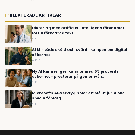
RELATERADE ARTIKLAR
Diktering med artificiell intelligens förvandlar
tal till förbättrad text
4 min
AI blir både sköld och svärd i kampen om digital
säkerhet
4 min
Ny AI känner igen känslor med 99 procents
säkerhet – presterar på genienivå i
intelligenstest
4 min
Microsofts AI-verktyg hotar att slå ut juridiska
specialföretag
4 min