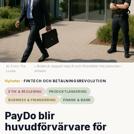
AI-Foto: Pia
•
Bilden är skapad med AI och föreställer inte personen i
Luuka
artikeln.
Nyheter
FINTECH OCH BETALNINGSREVOLUTION
ETIK & REGLERING
PRODUKTLANSERING
BUSINESS & FINANSIERING
FINANS & BANK
PayDo blir
huvudförvärvare för