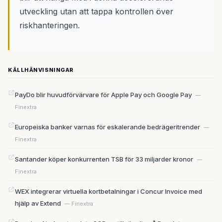
utveckling utan att tappa kontrollen över
riskhanteringen.
KÄLLHÄNVISNINGAR
PayDo blir huvudförvärvare för Apple Pay och Google Pay
—
Finextra
Europeiska banker varnas för eskalerande bedrägeritrender
—
Finextra
Santander köper konkurrenten TSB för 33 miljarder kronor
—
Finextra
WEX integrerar virtuella kortbetalningar i Concur Invoice med
hjälp av Extend
— Finextra