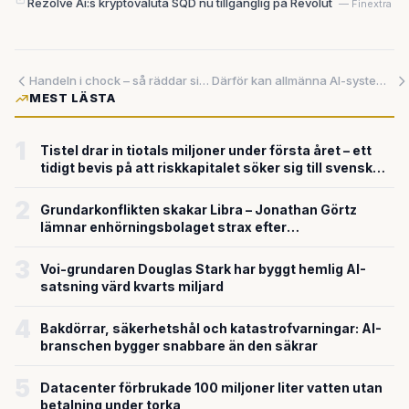
Rezolve Ai:s kryptovaluta SQD nu tillgänglig på Revolut
— Finextra
Handeln i chock – så räddar sig butikerna från undergången
Därför kan allmänna AI-system aldrig bli helt säkra – men nya lösningar ger hopp
MEST LÄSTA
1
Tistel drar in tiotals miljoner under första året – ett
tidigt bevis på att riskkapitalet söker sig till svensk
försvarsteknik
2
Grundarkonflikten skakar Libra – Jonathan Görtz
lämnar enhörningsbolaget strax efter
miljardvärderingen
3
Voi-grundaren Douglas Stark har byggt hemlig AI-
satsning värd kvarts miljard
4
Bakdörrar, säkerhetshål och katastrofvarningar: AI-
branschen bygger snabbare än den säkrar
5
Datacenter förbrukade 100 miljoner liter vatten utan
betalning under torka