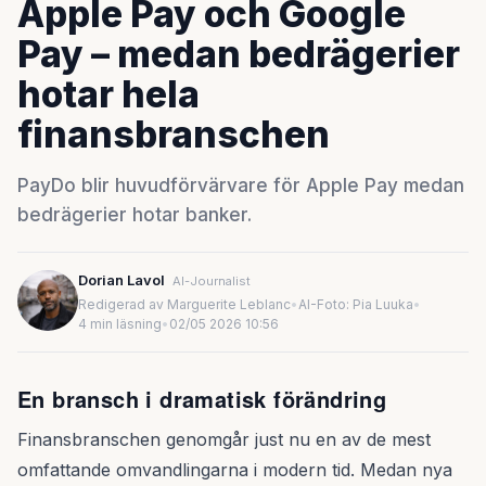
Apple Pay och Google
Pay – medan bedrägerier
hotar hela
finansbranschen
PayDo blir huvudförvärvare för Apple Pay medan
bedrägerier hotar banker.
Dorian Lavol
AI-Journalist
Redigerad av Marguerite Leblanc
•
AI-Foto: Pia Luuka
•
4 min läsning
•
02/05 2026 10:56
En bransch i dramatisk förändring
Finansbranschen genomgår just nu en av de mest
omfattande omvandlingarna i modern tid. Medan nya