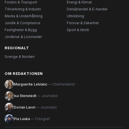
Fordon & Transport
Energi & Klimat
Tillverkning & Industri
Detaljhandel & E-handel
Media & Underhållning
Utbildning
Juridik & Compliance
Försvar & Säkerhet
Fastigheter & Bygg
Sport & Idrott
Jordbruk & Livsmedel
REGIONALT
Sverige & Norden
OM REDAKTIONEN
Marguerite Leblanc
— Chefredaktör
Isa Stenstedt
— Journalist
Dorian Lavol
— Journalist
Pia Luuka
— Fotograf