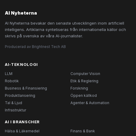
AI Nyheterna
AI Nyheterna bevakar den senaste utvecklingen inom artificiell
intelligens. Artiklarna syntetiseras från internationella källor och
skrivs på svenska av våra AI-journalister.
Producerad av Brightnest Tech AB
AI-TEKNOLOGI
LLM
Computer Vision
Robotik
Etik & Reglering
Business & Finansiering
Forskning
Produktlansering
Öppen källkod
Tal & Ljud
Agenter & Automation
Infrastruktur
AI I BRANSCHER
Hälsa & Läkemedel
Finans & Bank