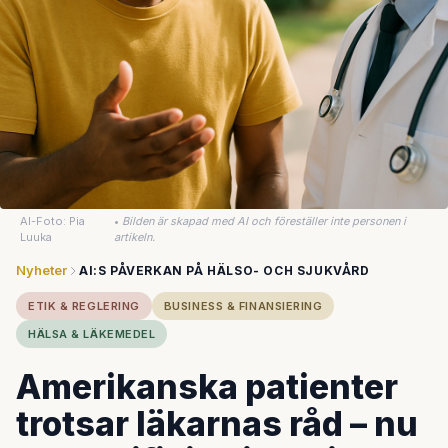
AI-Foto: Pia
•
Bilden är skapad med AI och föreställer inte personen i
Luuka
artikeln.
Nyheter
AI:S PÅVERKAN PÅ HÄLSO- OCH SJUKVÅRD
ETIK & REGLERING
BUSINESS & FINANSIERING
HÄLSA & LÄKEMEDEL
Amerikanska patienter
trotsar läkarnas råd – nu