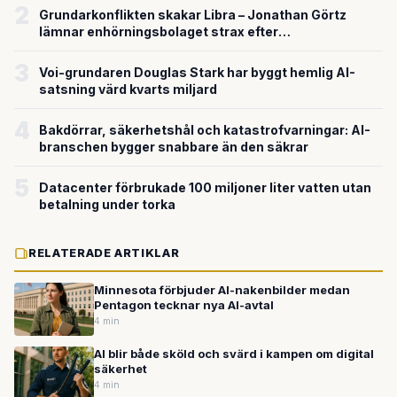
2
Grundarkonflikten skakar Libra – Jonathan Görtz
lämnar enhörningsbolaget strax efter
miljardvärderingen
3
Voi-grundaren Douglas Stark har byggt hemlig AI-
satsning värd kvarts miljard
4
Bakdörrar, säkerhetshål och katastrofvarningar: AI-
branschen bygger snabbare än den säkrar
5
Datacenter förbrukade 100 miljoner liter vatten utan
betalning under torka
RELATERADE ARTIKLAR
Minnesota förbjuder AI-nakenbilder medan
Pentagon tecknar nya AI-avtal
4 min
AI blir både sköld och svärd i kampen om digital
säkerhet
4 min