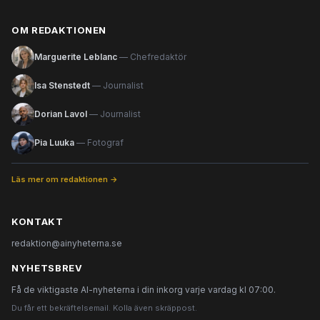
OM REDAKTIONEN
Marguerite Leblanc
— Chefredaktör
Isa Stenstedt
— Journalist
Dorian Lavol
— Journalist
Pia Luuka
— Fotograf
Läs mer om redaktionen →
KONTAKT
redaktion@ainyheterna.se
NYHETSBREV
Få de viktigaste AI-nyheterna i din inkorg varje vardag kl 07:00.
Du får ett bekräftelsemail. Kolla även skräppost.