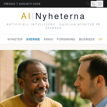
FREDAG 7 AUGUSTI 2026
AI
|
Nyheterna
ARTIFICIELL INTELLIGENS · DAGLIGA NYHETER PÅ
SVENSKA
NYHETER
SVERIGE
ARKIV
FORSKNING
BUSINESS
NYHE