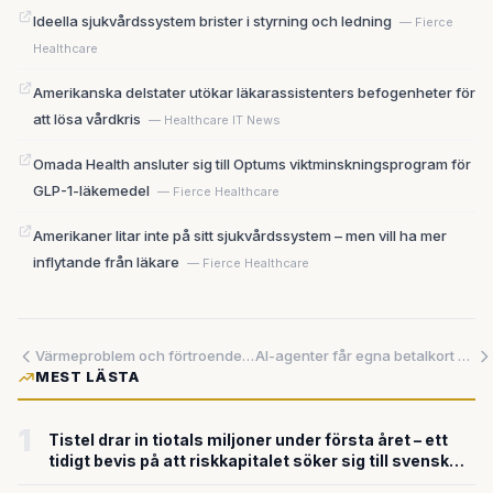
Ideella sjukvårdssystem brister i styrning och ledning
— Fierce
Healthcare
Amerikanska delstater utökar läkarassistenters befogenheter för
att lösa vårdkris
— Healthcare IT News
Omada Health ansluter sig till Optums viktminskningsprogram för
GLP-1-läkemedel
— Fierce Healthcare
Amerikaner litar inte på sitt sjukvårdssystem – men vill ha mer
inflytande från läkare
— Fierce Healthcare
Värmeproblem och förtroendekriser bromsar AI-branschens expansion
AI-agenter får egna betalkort – nu växer oron för säkerheten
MEST LÄSTA
1
Tistel drar in tiotals miljoner under första året – ett
tidigt bevis på att riskkapitalet söker sig till svensk
försvarsteknik