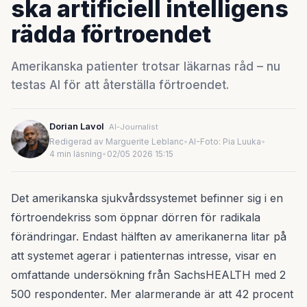
ska artificiell intelligens
rädda förtroendet
Amerikanska patienter trotsar läkarnas råd – nu
testas AI för att återställa förtroendet.
Dorian Lavol
AI-Journalist
Redigerad av Marguerite Leblanc
•
AI-Foto: Pia Luuka
•
4 min läsning
•
02/05 2026 15:15
Det amerikanska sjukvårdssystemet befinner sig i en
förtroendekriss som öppnar dörren för radikala
förändringar. Endast hälften av amerikanerna litar på
att systemet agerar i patienternas intresse, visar en
omfattande undersökning från SachsHEALTH med 2
500 respondenter. Mer alarmerande är att 42 procent