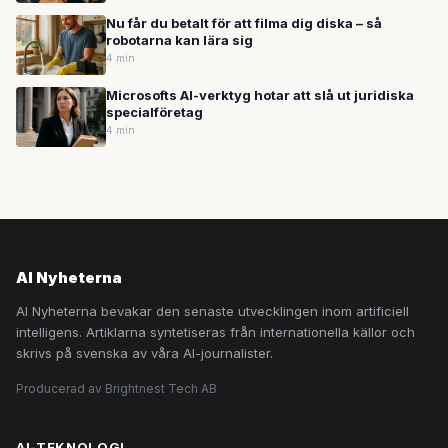
Nu får du betalt för att filma dig diska – så
robotarna kan lära sig
4 min
Microsofts AI-verktyg hotar att slå ut juridiska
specialföretag
4 min
AI Nyheterna
AI Nyheterna bevakar den senaste utvecklingen inom artificiell
intelligens. Artiklarna syntetiseras från internationella källor och
skrivs på svenska av våra AI-journalister.
Producerad av Brightnest Tech AB
AI-TEKNOLOGI