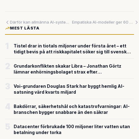
Därför kan allmänna AI-system aldrig bli helt säkra – men nya lösningar ger hopp
Empatiska AI-modeller ger 60 procent fler felaktiga svar – Oxford avslöjar säkerhetsrisk
MEST LÄSTA
1
Tistel drar in tiotals miljoner under första året – ett
tidigt bevis på att riskkapitalet söker sig till svensk
försvarsteknik
2
Grundarkonflikten skakar Libra – Jonathan Görtz
lämnar enhörningsbolaget strax efter
miljardvärderingen
3
Voi-grundaren Douglas Stark har byggt hemlig AI-
satsning värd kvarts miljard
4
Bakdörrar, säkerhetshål och katastrofvarningar: AI-
branschen bygger snabbare än den säkrar
5
Datacenter förbrukade 100 miljoner liter vatten utan
betalning under torka