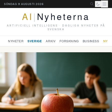
SÖNDAG 9 AUGUSTI 2026
AI
|
Nyheterna
ARTIFICIELL INTELLIGENS · DAGLIGA NYHETER PÅ
SVENSKA
NYHETER
SVERIGE
ARKIV
FORSKNING
BUSINESS
NYHE