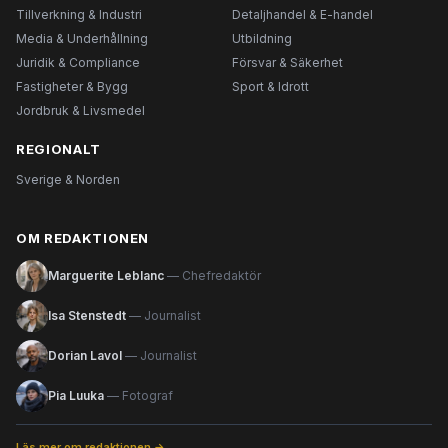
Tillverkning & Industri
Detaljhandel & E-handel
Media & Underhållning
Utbildning
Juridik & Compliance
Försvar & Säkerhet
Fastigheter & Bygg
Sport & Idrott
Jordbruk & Livsmedel
REGIONALT
Sverige & Norden
OM REDAKTIONEN
Marguerite Leblanc
— Chefredaktör
Isa Stenstedt
— Journalist
Dorian Lavol
— Journalist
Pia Luuka
— Fotograf
Läs mer om redaktionen →