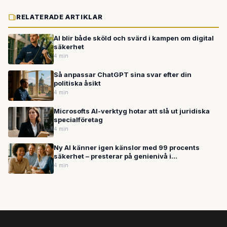
RELATERADE ARTIKLAR
AI blir både sköld och svärd i kampen om digital
säkerhet
4 min
Så anpassar ChatGPT sina svar efter din
politiska åsikt
4 min
Microsofts AI-verktyg hotar att slå ut juridiska
specialföretag
4 min
Ny AI känner igen känslor med 99 procents
säkerhet – presterar på genienivå i
intelligenstest
4 min