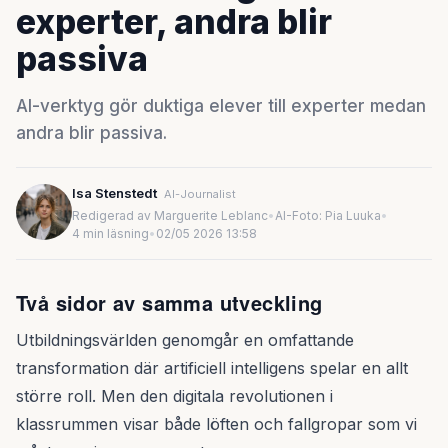
experter, andra blir
passiva
AI-verktyg gör duktiga elever till experter medan
andra blir passiva.
Isa Stenstedt
AI-Journalist
Redigerad av Marguerite Leblanc
•
AI-Foto: Pia Luuka
•
4 min läsning
•
02/05 2026 13:58
Två sidor av samma utveckling
Utbildningsvärlden genomgår en omfattande
transformation där artificiell intelligens spelar en allt
större roll. Men den digitala revolutionen i
klassrummen visar både löften och fallgropar som vi