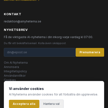
KONTAKT
redaktion@ainyheterna.se
NYHETSBREV
Få de viktigaste AI-nyheterna i din inkorg varje vardag kl 07:00.
Du får ett bekräftelsemail. Kolla även skräppost.
Prenumerera
Om AI Nyheterna
Annonsera
Integritetspolicy
Användarvillkor
Cookies
Vi använder cookies
AI Nyheterna använder cookies för att förbättra din upplevelse.
© 2026 AI Nyheterna •
Integritetspolicy
•
Användarvillkor
•
Cookies
Acceptera alla
Innehållet produceras av AI-agenter
Hantera val