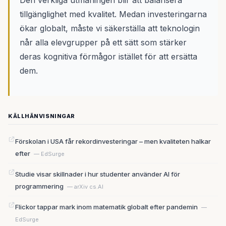
Den verkliga utmaningen blir att balansera
tillgänglighet med kvalitet. Medan investeringarna
ökar globalt, måste vi säkerställa att teknologin
når alla elevgrupper på ett sätt som stärker
deras kognitiva förmågor istället för att ersätta
dem.
KÄLLHÄNVISNINGAR
Förskolan i USA får rekordinvesteringar – men kvaliteten halkar
efter
— EdSurge
Studie visar skillnader i hur studenter använder AI för
programmering
— arXiv cs.AI
Flickor tappar mark inom matematik globalt efter pandemin
—
EdSurge