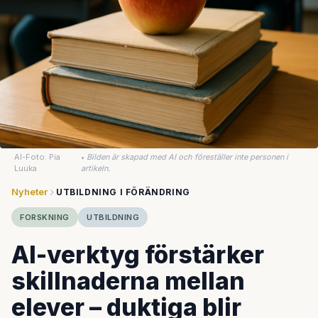
AI-Foto: Pia
•
Bilden är skapad med AI och föreställer inte personen i
Luuka
artikeln.
Nyheter
UTBILDNING I FÖRÄNDRING
FORSKNING
UTBILDNING
AI-verktyg förstärker
skillnaderna mellan
elever – duktiga blir