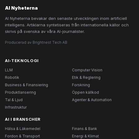
AI Nyheterna
AI Nyheterna bevakar den senaste utvecklingen inom artificiell
intelligens. Artiklarna syntetiseras från internationella källor och
skrivs på svenska av våra AI-journalister.
Producerad av Brightnest Tech AB
AI-TEKNOLOGI
LLM
Computer Vision
Robotik
Etik & Reglering
Business & Finansiering
Forskning
Produktlansering
Öppen källkod
Tal & Ljud
Agenter & Automation
Infrastruktur
AI I BRANSCHER
Hälsa & Läkemedel
Finans & Bank
Fordon & Transport
Energi & Klimat