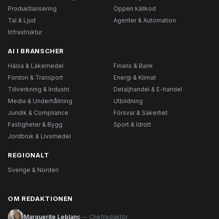
Produktlansering
Öppen källkod
Tal & Ljud
Agenter & Automation
Infrastruktur
AI I BRANSCHER
Hälsa & Läkemedel
Finans & Bank
Fordon & Transport
Energi & Klimat
Tillverkning & Industri
Detaljhandel & E-handel
Media & Underhållning
Utbildning
Juridik & Compliance
Försvar & Säkerhet
Fastigheter & Bygg
Sport & Idrott
Jordbruk & Livsmedel
REGIONALT
Sverige & Norden
OM REDAKTIONEN
Marguerite Leblanc
— Chefredaktör