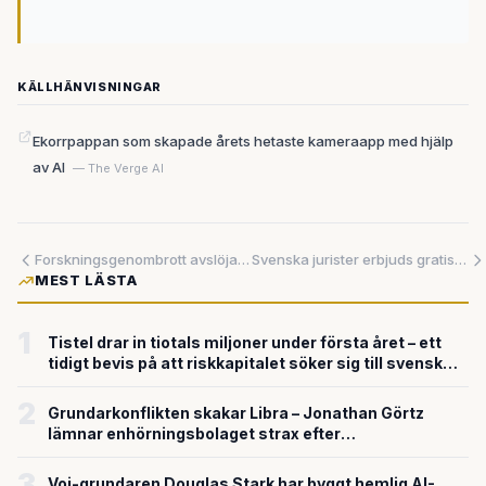
KÄLLHÄNVISNINGAR
Ekorrpappan som skapade årets hetaste kameraapp med hjälp
av AI
— The Verge AI
Forskningsgenombrott avslöjar systematiska fel i AI:s nätverksanalys — och presenterar lösningar
Svenska jurister erbjuds gratis platser till internationell konferens om juridisk AI
MEST LÄSTA
1
Tistel drar in tiotals miljoner under första året – ett
tidigt bevis på att riskkapitalet söker sig till svensk
försvarsteknik
2
Grundarkonflikten skakar Libra – Jonathan Görtz
lämnar enhörningsbolaget strax efter
miljardvärderingen
3
Voi-grundaren Douglas Stark har byggt hemlig AI-