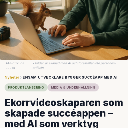
AI-Foto: Pia
•
Bilden är skapad med AI och föreställer inte personen i
Luuka
artikeln.
Nyheter
ENSAM UTVECKLARE BYGGER SUCCÉAPP MED AI
PRODUKTLANSERING
MEDIA & UNDERHÅLLNING
Ekorrvideoskaparen som
skapade succéappen –
med AI som verktyg