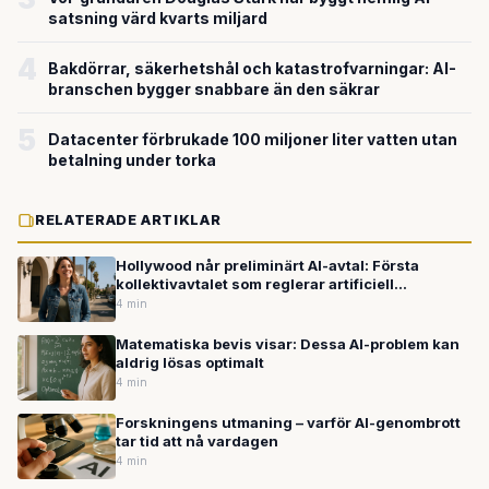
satsning värd kvarts miljard
4
Bakdörrar, säkerhetshål och katastrofvarningar: AI-
branschen bygger snabbare än den säkrar
5
Datacenter förbrukade 100 miljoner liter vatten utan
betalning under torka
RELATERADE ARTIKLAR
Hollywood når preliminärt AI-avtal: Första
kollektivavtalet som reglerar artificiell
intelligens
4 min
Matematiska bevis visar: Dessa AI-problem kan
aldrig lösas optimalt
4 min
Forskningens utmaning – varför AI-genombrott
tar tid att nå vardagen
4 min