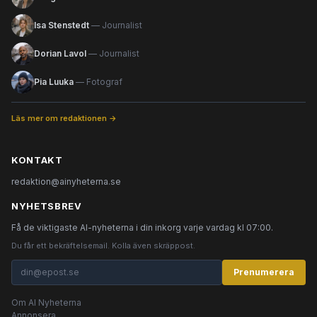
Isa Stenstedt
— Journalist
Dorian Lavol
— Journalist
Pia Luuka
— Fotograf
Läs mer om redaktionen →
KONTAKT
redaktion@ainyheterna.se
NYHETSBREV
Få de viktigaste AI-nyheterna i din inkorg varje vardag kl 07:00.
Du får ett bekräftelsemail. Kolla även skräppost.
Prenumerera
Om AI Nyheterna
Annonsera