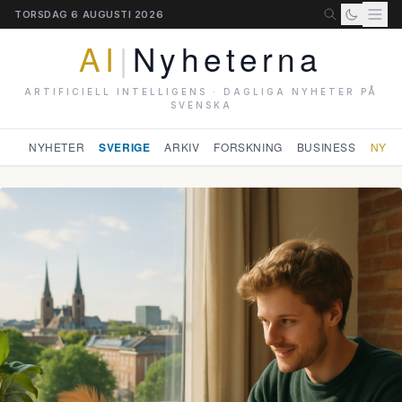
TORSDAG 6 AUGUSTI 2026
AI
|
Nyheterna
ARTIFICIELL INTELLIGENS · DAGLIGA NYHETER PÅ
SVENSKA
NYHETER
SVERIGE
ARKIV
FORSKNING
BUSINESS
NYHE