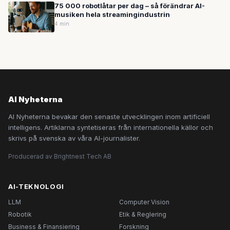
75 000 robotlåtar per dag – så förändrar AI-
musiken hela streamingindustrin
4 min
AI Nyheterna
AI Nyheterna bevakar den senaste utvecklingen inom artificiell
intelligens. Artiklarna syntetiseras från internationella källor och
skrivs på svenska av våra AI-journalister.
Producerad av Brightnest Tech AB
AI-TEKNOLOGI
LLM
Computer Vision
Robotik
Etik & Reglering
Business & Finansiering
Forskning