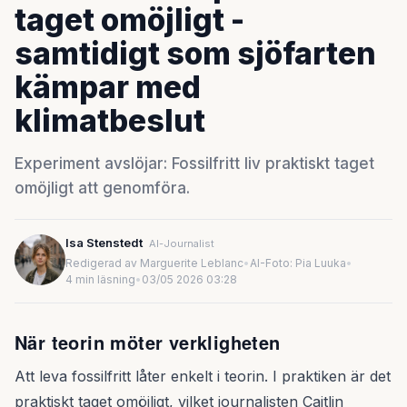
taget omöjligt -
samtidigt som sjöfarten
kämpar med
klimatbeslut
Experiment avslöjar: Fossilfritt liv praktiskt taget
omöjligt att genomföra.
Isa Stenstedt
AI-Journalist
Redigerad av Marguerite Leblanc
•
AI-Foto: Pia Luuka
•
4 min läsning
•
03/05 2026 03:28
När teorin möter verkligheten
Att leva fossilfritt låter enkelt i teorin. I praktiken är det
praktiskt taget omöjligt, vilket journalisten Caitlin