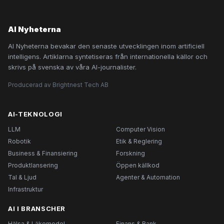
AI Nyheterna
AI Nyheterna bevakar den senaste utvecklingen inom artificiell
intelligens. Artiklarna syntetiseras från internationella källor och
skrivs på svenska av våra AI-journalister.
Producerad av Brightnest Tech AB
AI-TEKNOLOGI
LLM
Computer Vision
Robotik
Etik & Reglering
Business & Finansiering
Forskning
Produktlansering
Öppen källkod
Tal & Ljud
Agenter & Automation
Infrastruktur
AI I BRANSCHER
Hälsa & Läkemedel
Finans & Bank