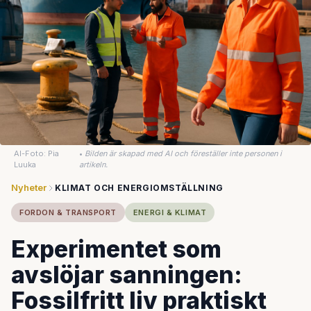
AI-Foto: Pia
•
Bilden är skapad med AI och föreställer inte personen i
Luuka
artikeln.
Nyheter
KLIMAT OCH ENERGIOMSTÄLLNING
FORDON & TRANSPORT
ENERGI & KLIMAT
Experimentet som
avslöjar sanningen:
Fossilfritt liv praktiskt