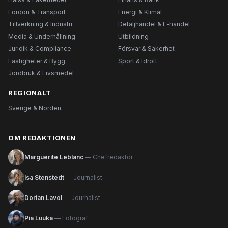
Fordon & Transport
Energi & Klimat
Tillverkning & Industri
Detaljhandel & E-handel
Media & Underhållning
Utbildning
Juridik & Compliance
Försvar & Säkerhet
Fastigheter & Bygg
Sport & Idrott
Jordbruk & Livsmedel
REGIONALT
Sverige & Norden
OM REDAKTIONEN
Marguerite Leblanc
— Chefredaktör
Isa Stenstedt
— Journalist
Dorian Lavol
— Journalist
Pia Luuka
— Fotograf