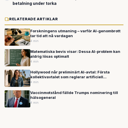
betalning under torka
RELATERADE ARTIKLAR
Forskningens utmaning – varför AI-genombrott
tar tid att nå vardagen
4 min
Matematiska bevis visar: Dessa AI-problem kan
aldrig lösas optimalt
4 min
Hollywood når preliminärt AI-avtal: Första
kollektivavtalet som reglerar artificiell
intelligens
4 min
Vaccinmotstånd fällde Trumps nominering till
hälsogeneral
4 min