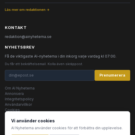
Läs mer om redaktionen →
KONTAKT
redaktion@ainyheterna.se
NYHETSBREV
Få de viktigaste AI-nyheterna i din inkorg varje vardag kl 07:00.
Du får ett bekräftelsemail. Kolla även skräppost.
Prenumerera
Om AI Nyheterna
Annonsera
Integritetspolicy
Användarvillkor
Cookies
Vi använder cookies
AI Nyheterna använder cookies för att förbättra din upplevelse.
© 2026 AI Nyheterna •
Integritetspolicy
•
Användarvillkor
•
Cookies