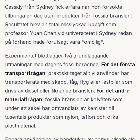
Cassidy från Sydney fick erfara när hon försökte
tillbringa en dag utan produkter från fossila bränslen.
Resultatet blev en total misslyckad uppgift som
professor Yuan Chen vid universitetet i Sydney redan
på förhand hade förutsagt vara "omöjlig".
Experimentet blottlägger två grundläggande
utmaningar med dagens fossilberoende.
För det första
transportfrågan
: praktiskt taget allt vi använder har
transporterats med skepp, tåg, flyg eller lastbilar som
drivs av diesel eller liknande bränslen.
För det andra
materialfrågan
: fossila bränslen är kolväten som
under ett sekel har omvandlats av kemister till
tusentals produkter som nylon, teflon och olika
plastmaterial.
Enbara användning av handdukar av bomull visade sig