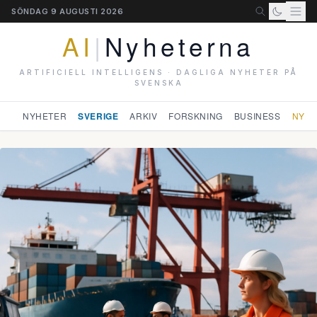
SÖNDAG 9 AUGUSTI 2026
AI
|
Nyheterna
ARTIFICIELL INTELLIGENS · DAGLIGA NYHETER PÅ
SVENSKA
NYHETER
SVERIGE
ARKIV
FORSKNING
BUSINESS
NYHE