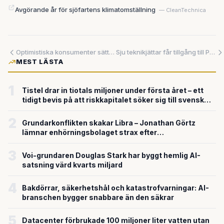
Avgörande år för sjöfartens klimatomställning
— CleanTechnica
Optimistiska konsumenter sätter Fed i knipa när räntebesked väntar
Sju teknikjättar får tillgång till Pentagons hemliga AI-system
MEST LÄSTA
1
Tistel drar in tiotals miljoner under första året – ett
tidigt bevis på att riskkapitalet söker sig till svensk
försvarsteknik
2
Grundarkonflikten skakar Libra – Jonathan Görtz
lämnar enhörningsbolaget strax efter
miljardvärderingen
3
Voi-grundaren Douglas Stark har byggt hemlig AI-
satsning värd kvarts miljard
4
Bakdörrar, säkerhetshål och katastrofvarningar: AI-
branschen bygger snabbare än den säkrar
5
Datacenter förbrukade 100 miljoner liter vatten utan