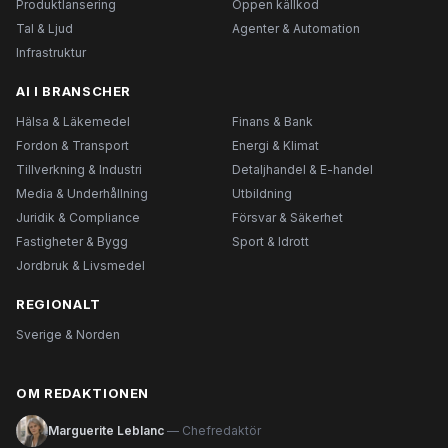
Produktlansering
Öppen källkod
Tal & Ljud
Agenter & Automation
Infrastruktur
AI I BRANSCHER
Hälsa & Läkemedel
Finans & Bank
Fordon & Transport
Energi & Klimat
Tillverkning & Industri
Detaljhandel & E-handel
Media & Underhållning
Utbildning
Juridik & Compliance
Försvar & Säkerhet
Fastigheter & Bygg
Sport & Idrott
Jordbruk & Livsmedel
REGIONALT
Sverige & Norden
OM REDAKTIONEN
Marguerite Leblanc
— Chefredaktör