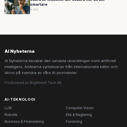
smartare
4 min
AI Nyheterna
AI Nyheterna bevakar den senaste utvecklingen inom artificiell
intelligens. Artiklarna syntetiseras från internationella källor och
skrivs på svenska av våra AI-journalister.
Producerad av Brightnest Tech AB
AI-TEKNOLOGI
LLM
Computer Vision
Robotik
Etik & Reglering
Business & Finansiering
Forskning