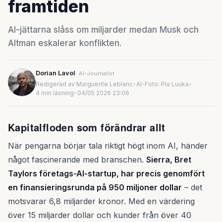
framtiden
AI-jättarna slåss om miljarder medan Musk och
Altman eskalerar konflikten.
Dorian Lavol
AI-Journalist
Redigerad av Marguerite Leblanc
•
AI-Foto: Pia Luuka
•
4 min läsning
•
04/05 2026 23:06
Kapitalfloden som förändrar allt
När pengarna börjar tala riktigt högt inom AI, händer
något fascinerande med branschen.
Sierra, Bret
Taylors företags-AI-startup, har precis genomfört
en finansieringsrunda på 950 miljoner dollar
– det
motsvarar 6,8 miljarder kronor. Med en värdering
över 15 miljarder dollar och kunder från över 40