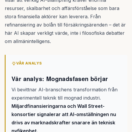
visar att verklig AI-tillämpning kräver enorma
resurser, skalbarhet och affärsförståelse som bara
stora finansiella aktörer kan leverera. Från
refinansiering av bolån till försäkringsärenden – det är
här AI skapar verkligt värde, inte i filosofiska debatter
om allmänintelligens.
VÅR ANALYS
Vår analys: Mognadsfasen börjar
Vi bevittnar AI-branschens transformation från
experimentell teknik till mognad industri.
Miljardfinansieringarna och Wall Street-
konsortier signalerar att AI-omställningen nu
drivs av marknadskrafter snarare än teknisk
nyfikenhet.