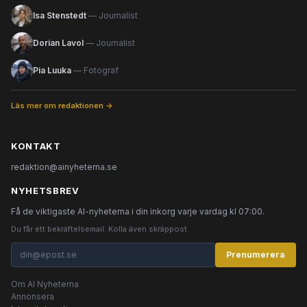
Isa Stenstedt
— Journalist
Dorian Lavol
— Journalist
Pia Luuka
— Fotograf
Läs mer om redaktionen →
KONTAKT
redaktion@ainyheterna.se
NYHETSBREV
Få de viktigaste AI-nyheterna i din inkorg varje vardag kl 07:00.
Du får ett bekräftelsemail. Kolla även skräppost.
Prenumerera
Om AI Nyheterna
Annonsera