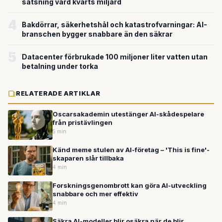
satsning värd kvarts miljard
4
Bakdörrar, säkerhetshål och katastrofvarningar: AI-
branschen bygger snabbare än den säkrar
5
Datacenter förbrukade 100 miljoner liter vatten utan
betalning under torka
RELATERADE ARTIKLAR
Oscarsakademin utestänger AI-skådespelare
från pristävlingen
5 min
Känd meme stulen av AI-företag – 'This is fine'-
skaparen slår tillbaka
4 min
Forskningsgenombrott kan göra AI-utveckling
snabbare och mer effektiv
4 min
Säkra AI-modeller blir osäkra när de blir