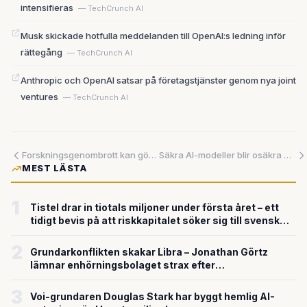
intensifieras
— TechCrunch AI
Musk skickade hotfulla meddelanden till OpenAI:s ledning inför
rättegång
— TechCrunch AI
Anthropic och OpenAI satsar på företagstjänster genom nya joint
ventures
— TechCrunch AI
Forskningsgenombrott kan göra AI-utveckling snabbare och mer effektiv
Säkra AI-modeller blir osäkra när de blir smartare
MEST LÄSTA
1
Tistel drar in tiotals miljoner under första året – ett
tidigt bevis på att riskkapitalet söker sig till svensk
försvarsteknik
2
Grundarkonflikten skakar Libra – Jonathan Görtz
lämnar enhörningsbolaget strax efter
miljardvärderingen
3
Voi-grundaren Douglas Stark har byggt hemlig AI-