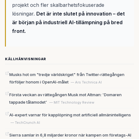
projekt och fler skalbarhetsfokuserade
lösningar.
Det är inte slutet på innovation – det
är början på industriell AI-tillämpning på bred
front.
KÄLLHÄNVISNINGAR
Musks hot om "tredje världskriget" från Twitter-rättegången
förföljer honom i OpenAI-målet
— Ars Technica AI
Första veckan av rättegången Musk mot Altman: 'Domaren
tappade tålamodet'
— MIT Technology Review
AI-expert varnar för kapplöpning mot artificiell allmänintelligens
— TechCrunch AI
Sierra samlar in 6,8 miljarder kronor när kampen om företags-AI