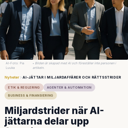
AI-Foto: Pia
•
Bilden är skapad med AI och föreställer inte personen i
Luuka
artikeln.
Nyheter
AI-JÄTTAR I MILJARDAFFÄRER OCH RÄTTSSTRIDER
ETIK & REGLERING
AGENTER & AUTOMATION
BUSINESS & FINANSIERING
Miljardstrider när AI-
jättarna delar upp