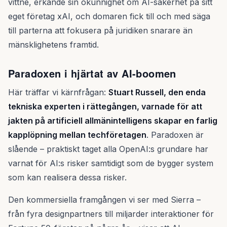
vittne, erkände sin okunnighet om AI-säkerhet på sitt
eget företag xAI, och domaren fick till och med säga
till parterna att fokusera på juridiken snarare än
mänsklighetens framtid.
Paradoxen i hjärtat av AI-boomen
Här träffar vi kärnfrågan:
Stuart Russell, den enda
tekniska experten i rättegången, varnade för att
jakten på artificiell allmänintelligens skapar en farlig
kapplöpning mellan techföretagen
. Paradoxen är
slående – praktiskt taget alla OpenAI:s grundare har
varnat för AI:s risker samtidigt som de bygger system
som kan realisera dessa risker.
Den kommersiella framgången vi ser med Sierra –
från fyra designpartners till miljarder interaktioner för