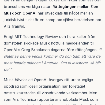
Men framgången skapar också konflikter som avslöjer
branschens verkliga natur.
Rättegången mellan Elon
Musk och OpenAI
har utvecklats till något mer än
juridisk tvist – det är en kamp om själva berättelsen om
AI:s framtid.
Enligt MIT Technology Review och flera källor från
domstolen skickade Musk hotfulla meddelanden till
OpenAI:s Greg Brockman dagarna före rättegången:
"I
slutet av denna vecka kommer du och Sam att vara de
mest hatade männen i Amerika. Om ni insisterar, så blir
det."
Musk hävdar att OpenAI övergav sitt ursprungliga
uppdrag som ideell organisation när företaget
omstrukturerades till vinstdrivande verksamhet. Men
som Ars Technica rapporterar snubblade Musk som