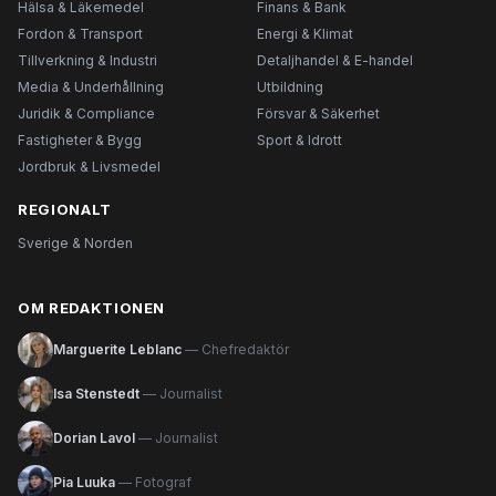
Hälsa & Läkemedel
Finans & Bank
Fordon & Transport
Energi & Klimat
Tillverkning & Industri
Detaljhandel & E-handel
Media & Underhållning
Utbildning
Juridik & Compliance
Försvar & Säkerhet
Fastigheter & Bygg
Sport & Idrott
Jordbruk & Livsmedel
REGIONALT
Sverige & Norden
OM REDAKTIONEN
Marguerite Leblanc
— Chefredaktör
Isa Stenstedt
— Journalist
Dorian Lavol
— Journalist
Pia Luuka
— Fotograf