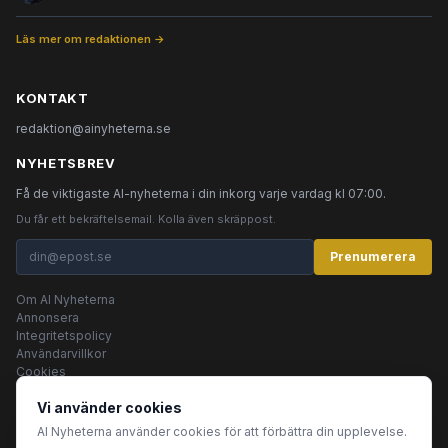
Läs mer om redaktionen →
KONTAKT
redaktion@ainyheterna.se
NYHETSBREV
Få de viktigaste AI-nyheterna i din inkorg varje vardag kl 07:00.
Du får ett bekräftelsemail. Kolla även skräppost.
Prenumerera
Om AI Nyheterna
Annonsera
Integritetspolicy
Användarvillkor
Cookies
Vi använder cookies
AI Nyheterna använder cookies för att förbättra din upplevelse.