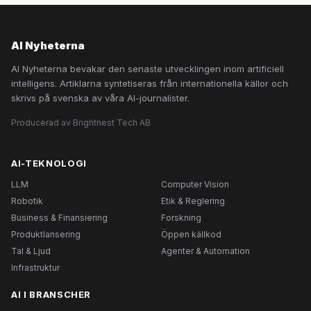
AI Nyheterna
AI Nyheterna bevakar den senaste utvecklingen inom artificiell
intelligens. Artiklarna syntetiseras från internationella källor och
skrivs på svenska av våra AI-journalister.
Producerad av Brightnest Tech AB
AI-TEKNOLOGI
LLM
Computer Vision
Robotik
Etik & Reglering
Business & Finansiering
Forskning
Produktlansering
Öppen källkod
Tal & Ljud
Agenter & Automation
Infrastruktur
AI I BRANSCHER