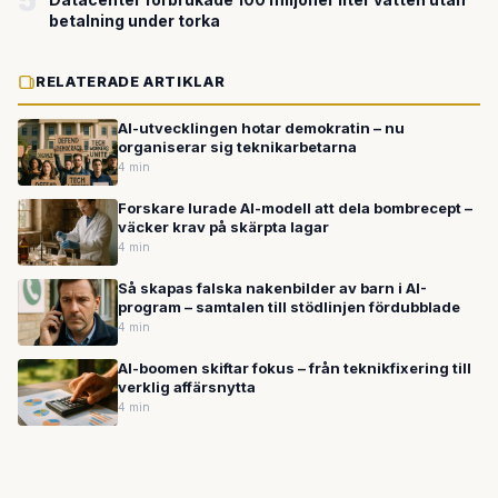
5
betalning under torka
RELATERADE ARTIKLAR
AI-utvecklingen hotar demokratin – nu
organiserar sig teknikarbetarna
4 min
Forskare lurade AI-modell att dela bombrecept –
väcker krav på skärpta lagar
4 min
Så skapas falska nakenbilder av barn i AI-
program – samtalen till stödlinjen fördubblade
4 min
AI-boomen skiftar fokus – från teknikfixering till
verklig affärsnytta
4 min