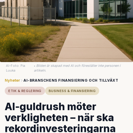
AI-Foto: Pia
•
Bilden är skapad med AI och föreställer inte personen i
Luuka
artikeln.
Nyheter
AI-BRANSCHENS FINANSIERING OCH TILLVÄXT
ETIK & REGLERING
BUSINESS & FINANSIERING
AI-guldrush möter
verkligheten – när ska
rekordinvesteringarna