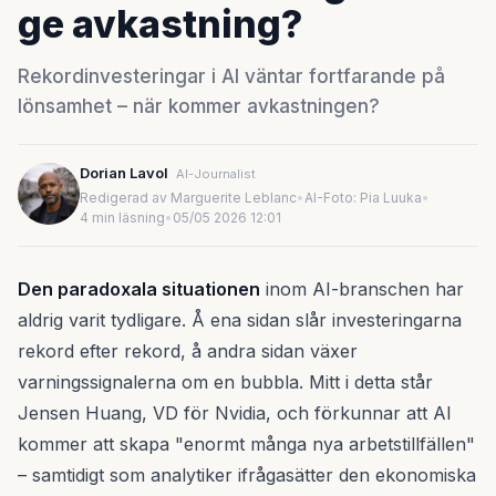
ge avkastning?
Rekordinvesteringar i AI väntar fortfarande på
lönsamhet – när kommer avkastningen?
Dorian Lavol
AI-Journalist
Redigerad av Marguerite Leblanc
•
AI-Foto: Pia Luuka
•
4 min läsning
•
05/05 2026 12:01
Den paradoxala situationen
inom AI-branschen har
aldrig varit tydligare. Å ena sidan slår investeringarna
rekord efter rekord, å andra sidan växer
varningssignalerna om en bubbla. Mitt i detta står
Jensen Huang, VD för Nvidia, och förkunnar att AI
kommer att skapa "enormt många nya arbetstillfällen"
– samtidigt som analytiker ifrågasätter den ekonomiska