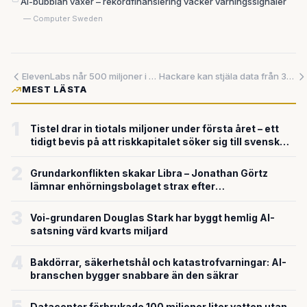
AI-bubblan växer – rekordfinansiering väcker varningssignaler
— Computer Sweden
ElevenLabs når 500 miljoner i årliga intäkter – svenska AI-bolag rider på vågen
Hackare kan stjäla data från 300 000 AI-servrar med tre enkla kommandon
MEST LÄSTA
1
Tistel drar in tiotals miljoner under första året – ett
tidigt bevis på att riskkapitalet söker sig till svensk
försvarsteknik
2
Grundarkonflikten skakar Libra – Jonathan Görtz
lämnar enhörningsbolaget strax efter
miljardvärderingen
3
Voi-grundaren Douglas Stark har byggt hemlig AI-
satsning värd kvarts miljard
4
Bakdörrar, säkerhetshål och katastrofvarningar: AI-
branschen bygger snabbare än den säkrar
Datacenter förbrukade 100 miljoner liter vatten utan