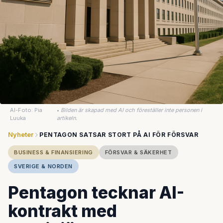
AI-Foto: Pia
•
Bilden är skapad med AI och föreställer inte personen i
Luuka
artikeln.
Nyheter
PENTAGON SATSAR STORT PÅ AI FÖR FÖRSVAR
BUSINESS & FINANSIERING
FÖRSVAR & SÄKERHET
SVERIGE & NORDEN
Pentagon tecknar AI-
kontrakt med