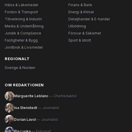
Hälsa & Läkemedel
Finans & Bank
Fordon & Transport
Energi & Klimat
Tillverkning & Industri
Detaljhandel & E-handel
Media & Underhållning
Utbildning
Juridik & Compliance
Försvar & Säkerhet
Fastigheter & Bygg
Sport & Idrott
Jordbruk & Livsmedel
REGIONALT
Sverige & Norden
OM REDAKTIONEN
Marguerite Leblanc
— Chefredaktör
Isa Stenstedt
— Journalist
Dorian Lavol
— Journalist
Pia Luuka
— Fotograf