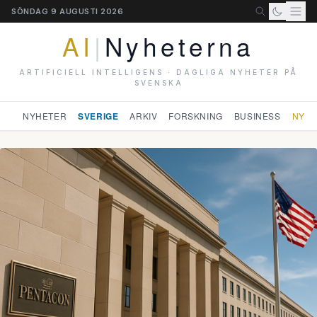
SÖNDAG 9 AUGUSTI 2026
AI
|
Nyheterna
ARTIFICIELL INTELLIGENS · DAGLIGA NYHETER PÅ
SVENSKA
NYHETER
SVERIGE
ARKIV
FORSKNING
BUSINESS
NYHE