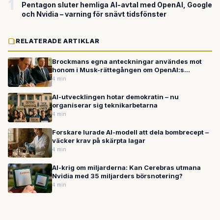
1
Pentagon sluter hemliga AI-avtal med OpenAI, Google
och Nvidia – varning för snävt tidsfönster
RELATERADE ARTIKLAR
Brockmans egna anteckningar användes mot
honom i Musk-rättegången om OpenAI:s
miljardförvandling
4 min
AI-utvecklingen hotar demokratin – nu
organiserar sig teknikarbetarna
4 min
Forskare lurade AI-modell att dela bombrecept –
väcker krav på skärpta lagar
4 min
AI-krig om miljarderna: Kan Cerebras utmana
Nvidia med 35 miljarders börsnotering?
4 min