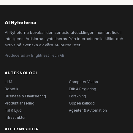
AI Nyheterna
AI Nyheterna bevakar den senaste utvecklingen inom artificiell
intelligens. Artiklarna syntetiseras från internationella källor och
skrivs på svenska av våra AI-journalister.
Producerad av Brightnest Tech AB
AI-TEKNOLOGI
LLM
Computer Vision
Robotik
Etik & Reglering
Business & Finansiering
Forskning
Produktlansering
Öppen källkod
Tal & Ljud
Agenter & Automation
Infrastruktur
AI I BRANSCHER