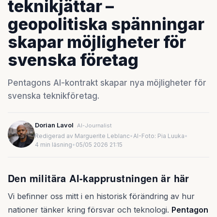
teknikjättar –
geopolitiska spänningar
skapar möjligheter för
svenska företag
Pentagons AI-kontrakt skapar nya möjligheter för
svenska teknikföretag.
Dorian Lavol
AI-Journalist
Redigerad av Marguerite Leblanc
•
AI-Foto: Pia Luuka
•
4 min läsning
•
05/05 2026 21:15
Den militära AI-kapprustningen är här
Vi befinner oss mitt i en historisk förändring av hur
nationer tänker kring försvar och teknologi.
Pentagon