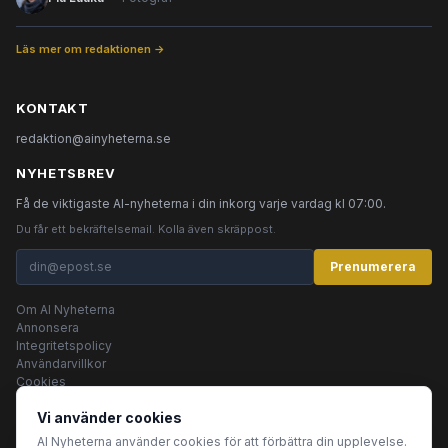
Läs mer om redaktionen →
KONTAKT
redaktion@ainyheterna.se
NYHETSBREV
Få de viktigaste AI-nyheterna i din inkorg varje vardag kl 07:00.
Du får ett bekräftelsemail. Kolla även skräppost.
Prenumerera
Om AI Nyheterna
Annonsera
Integritetspolicy
Användarvillkor
Cookies
Vi använder cookies
AI Nyheterna använder cookies för att förbättra din upplevelse.