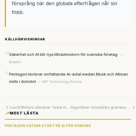
försprång när den globala efterfrågan når sin
topp.
KÄLLHÄNVISNINGAR
Säkerhet och AI blir nya tillväxtmotorn för svenska företag
—
Breakit
Pentagon tecknar omfattande AI-avtal medan Musk och Altman
möts i domstol
— MIT Technology Review
Lucid Motors utmanar Tesla med robotbilar – trots politiska hinder för elbilsbranschen
Algoritmer misstänks granska våra kroppar – läkarkandidat fick inga intervjuer
MEST LÄSTA
PENTAGON SATSAR STORT PÅ AI FÖR FÖRSVAR