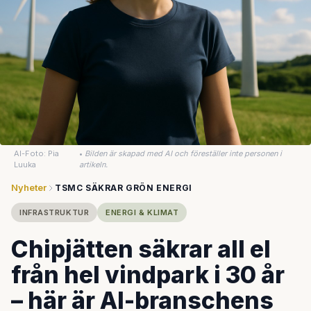
AI-Foto: Pia
•
Bilden är skapad med AI och föreställer inte personen i
Luuka
artikeln.
Nyheter
TSMC SÄKRAR GRÖN ENERGI
INFRASTRUKTUR
ENERGI & KLIMAT
Chipjätten säkrar all el
från hel vindpark i 30 år
– här är AI-branschens