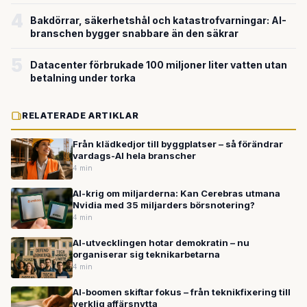
4
Bakdörrar, säkerhetshål och katastrofvarningar: AI-
branschen bygger snabbare än den säkrar
5
Datacenter förbrukade 100 miljoner liter vatten utan
betalning under torka
RELATERADE ARTIKLAR
Från klädkedjor till byggplatser – så förändrar
vardags-AI hela branscher
4 min
AI-krig om miljarderna: Kan Cerebras utmana
Nvidia med 35 miljarders börsnotering?
4 min
AI-utvecklingen hotar demokratin – nu
organiserar sig teknikarbetarna
4 min
AI-boomen skiftar fokus – från teknikfixering till
verklig affärsnytta