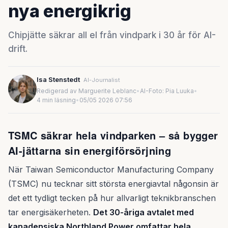
nya energikrig
Chipjätte säkrar all el från vindpark i 30 år för AI-
drift.
Isa Stenstedt
AI-Journalist
Redigerad av Marguerite Leblanc
•
AI-Foto: Pia Luuka
•
4 min läsning
•
05/05 2026 07:56
TSMC säkrar hela vindparken – så bygger
AI-jättarna sin energiförsörjning
När Taiwan Semiconductor Manufacturing Company
(TSMC) nu tecknar sitt största energiavtal någonsin är
det ett tydligt tecken på hur allvarligt teknikbranschen
tar energisäkerheten.
Det 30-åriga avtalet med
kanadensiska Northland Power omfattar hela