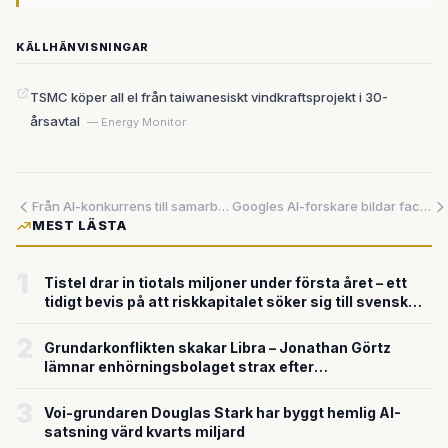
KÄLLHÄNVISNINGAR
TSMC köper all el från taiwanesiskt vindkraftsprojekt i 30-
årsavtal
— Energy Monitor
Från AI-konkurrens till samarbete – teknikjättarna väljer frivillig myndighetsgranskning
Googles AI-forskare bildar fackförening för att stoppa militär användning av deras teknik
MEST LÄSTA
1
Tistel drar in tiotals miljoner under första året – ett
tidigt bevis på att riskkapitalet söker sig till svensk
försvarsteknik
2
Grundarkonflikten skakar Libra – Jonathan Görtz
lämnar enhörningsbolaget strax efter
miljardvärderingen
3
Voi-grundaren Douglas Stark har byggt hemlig AI-
satsning värd kvarts miljard