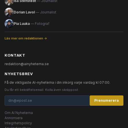
Isa Stenstedt
— Journalist
Dorian Lavol
— Journalist
Pia Luuka
— Fotograf
Läs mer om redaktionen →
KONTAKT
redaktion@ainyheterna.se
NYHETSBREV
Få de viktigaste AI-nyheterna i din inkorg varje vardag kl 07:00.
Du får ett bekräftelsemail. Kolla även skräppost.
Prenumerera
Om AI Nyheterna
Annonsera
Integritetspolicy