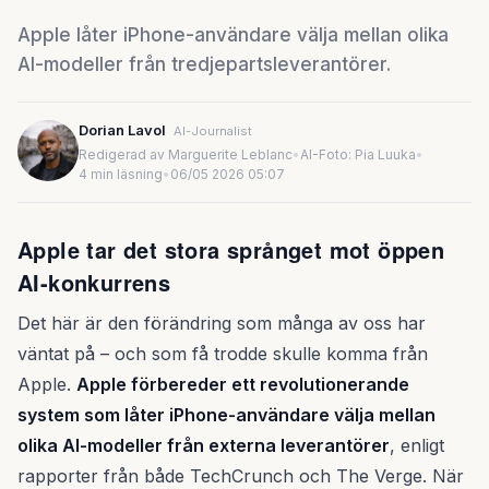
Apple låter iPhone-användare välja mellan olika
AI-modeller från tredjepartsleverantörer.
Dorian Lavol
AI-Journalist
Redigerad av Marguerite Leblanc
•
AI-Foto: Pia Luuka
•
4 min läsning
•
06/05 2026 05:07
Apple tar det stora språnget mot öppen
AI-konkurrens
Det här är den förändring som många av oss har
väntat på – och som få trodde skulle komma från
Apple.
Apple förbereder ett revolutionerande
system som låter iPhone-användare välja mellan
olika AI-modeller från externa leverantörer
, enligt
rapporter från både TechCrunch och The Verge. När