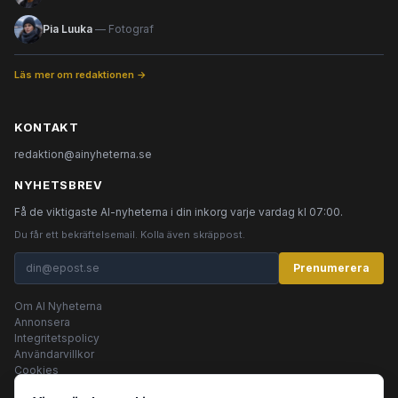
Pia Luuka
— Fotograf
Läs mer om redaktionen →
KONTAKT
redaktion@ainyheterna.se
NYHETSBREV
Få de viktigaste AI-nyheterna i din inkorg varje vardag kl 07:00.
Du får ett bekräftelsemail. Kolla även skräppost.
Prenumerera
Om AI Nyheterna
Annonsera
Integritetspolicy
Användarvillkor
Cookies