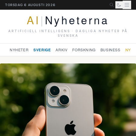
TORSDAG 6 AUGUSTI 2026
AI
|
Nyheterna
ARTIFICIELL INTELLIGENS · DAGLIGA NYHETER PÅ
SVENSKA
NYHETER
SVERIGE
ARKIV
FORSKNING
BUSINESS
NYHE