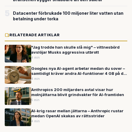
5
Datacenter förbrukade 100 miljoner liter vatten utan
betalning under torka
RELATERADE ARTIKLAR
"Jag trodde han skulle slå mig" – vittnesbörd
avslöjar Musks aggressiva utbrott
4 min
Googles nya AI-agent arbetar medan du sover –
samtidigt kräver andra AI-funktioner 4 GB på din
dator
4 min
Anthropics 200 miljarders avtal visar hur
molnjättarna blivit grindvakter för AI-framtiden
5 min
AI-krig rasar mellan jättarna – Anthropic rustar
medan OpenAI skakas av rättsstrider
4 min