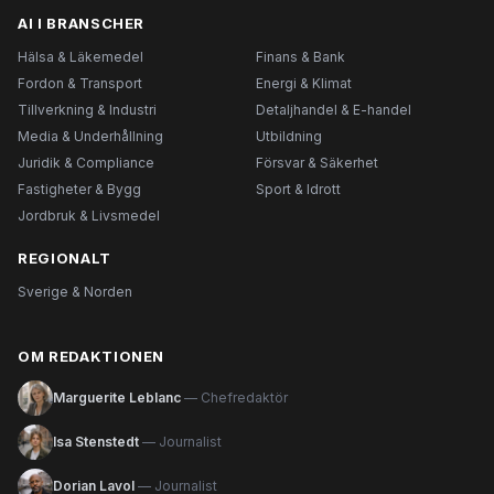
AI I BRANSCHER
Hälsa & Läkemedel
Finans & Bank
Fordon & Transport
Energi & Klimat
Tillverkning & Industri
Detaljhandel & E-handel
Media & Underhållning
Utbildning
Juridik & Compliance
Försvar & Säkerhet
Fastigheter & Bygg
Sport & Idrott
Jordbruk & Livsmedel
REGIONALT
Sverige & Norden
OM REDAKTIONEN
Marguerite Leblanc
— Chefredaktör
Isa Stenstedt
— Journalist
Dorian Lavol
— Journalist