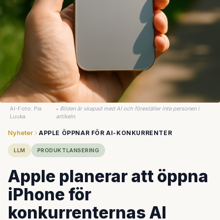
AI-Foto: Pia
•
Bilden är skapad med AI och föreställer inte personen i
Luuka
artikeln.
Nyheter
APPLE ÖPPNAR FÖR AI-KONKURRENTER
LLM
PRODUKTLANSERING
Apple planerar att öppna
iPhone för
konkurrenternas AI