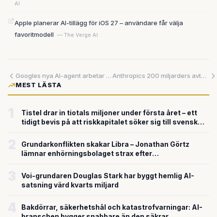
AI
Apple planerar AI-tillägg för iOS 27 – användare får välja
favoritmodell
— The Verge AI
Googles nya AI-agent arbetar medan du sover – samtidigt kräver andra AI-funktioner 4 GB på din dator
Anthropics 200 miljarders avtal visar hur molnjättarna blivit grindvakter för AI-framtiden
MEST LÄSTA
1
Tistel drar in tiotals miljoner under första året – ett
tidigt bevis på att riskkapitalet söker sig till svensk
försvarsteknik
2
Grundarkonflikten skakar Libra – Jonathan Görtz
lämnar enhörningsbolaget strax efter
miljardvärderingen
3
Voi-grundaren Douglas Stark har byggt hemlig AI-
satsning värd kvarts miljard
4
Bakdörrar, säkerhetshål och katastrofvarningar: AI-
branschen bygger snabbare än den säkrar