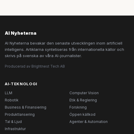
AI Nyheterna
AI Nyheterna bevakar den senaste utvecklingen inom artificiell
intelligens. Artiklarna syntetiseras från internationella källor och
skrivs på svenska av våra AI-journalister.
Producerad av Brightnest Tech AB
AI-TEKNOLOGI
LLM
Computer Vision
Robotik
Etik & Reglering
Business & Finansiering
Forskning
Produktlansering
Öppen källkod
Tal & Ljud
Agenter & Automation
Infrastruktur